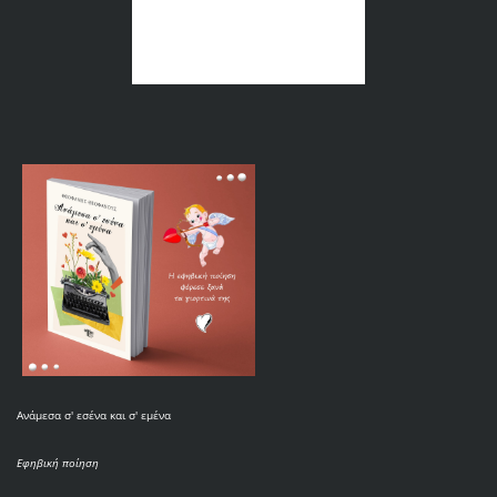
Ανάμεσα σ' εσένα και σ' εμένα
Εφηβική ποίηση