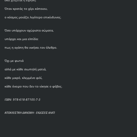
εκεί χτίζεται η ειρήνη.
Όταν κρατάς το χέρι κάποιου,
ο κόσμος μοιάζει λιγότερο επικίνδυνος.
Όσο υπάρχουν αχώριστα σώματα,
υπάρχει και μια ελπίδα:
πως η αγάπη θα νικήσει τον όλεθρο.
Όχι με φωτιά
αλλά με κάθε σιωπηλή ματιά,
κάθε μικρό, κλεμμένο φιλί,
κάθε όνειρο που δεν το νίκησε ο φόβος.
ISBN: 978-618-87105-7-3
ΑΠΟΚΛΕΙΣΤΙΚΗ ΔΙΑΝΟΜΗ - ΕΚΔΟΣΕΙΣ ΑΛΑΤΙ