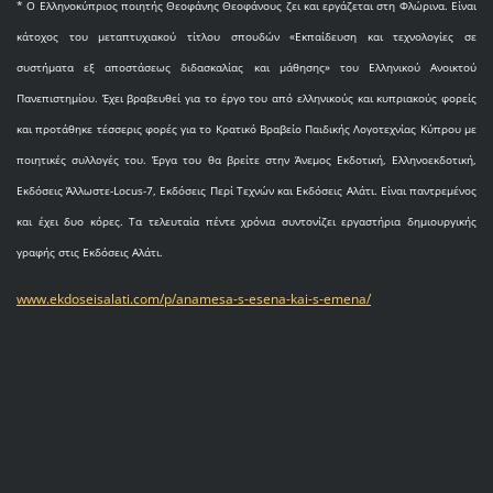
* O Eλληνοκύπριος ποιητής Θεοφάνης Θεοφάνους ζει και εργάζεται στη Φλώρινα. Είναι
κάτοχος του μεταπτυχιακού τίτλου σπουδών «Εκπαίδευση και τεχνολογίες σε
συστήματα εξ αποστάσεως διδασκαλίας και μάθησης» του Ελληνικού Ανοικτού
Πανεπιστημίου. Έχει βραβευθεί για το έργο του από ελληνικούς και κυπριακούς φορείς
και προτάθηκε τέσσερις φορές για το Κρατικό Βραβείο Παιδικής Λογοτεχνίας Κύπρου με
ποιητικές συλλογές του. Έργα του θα βρείτε στην Άνεμος Εκδοτική, Ελληνοεκδοτική,
Εκδόσεις Άλλωστε-Locus-7, Εκδόσεις Περί Τεχνών και Εκδόσεις Αλάτι. Είναι παντρεμένος
και έχει δυο κόρες. Τα τελευταία πέντε χρόνια συντονίζει εργαστήρια δημιουργικής
γραφής στις Εκδόσεις Αλάτι.
www.ekdoseisalati.com/p/anamesa-s-esena-kai-s-emena/