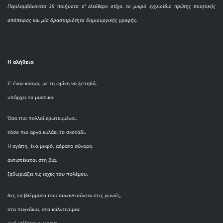
Περιλαμβάνονται 39 ποιήματα σ' ελεύθερο στίχο, το μικρό εγχειρίδιο πρώτης ποιητικής
απόπειρας και μία δραστηριότητα δημιουργικής γραφής.
Η αλήθεια
Σ' έναν κόσμο, με τη φρίκη να ξεπηδά,
υπάρχει το μυστικό:
Όσο πιο πολλοί ερωτευμένοι,
τόσο πιο αργά κυλάει το σκοτάδι.
Η αγάπη, ένα μικρό, αόρατο σύνορο,
αντιστέκεται στη βία,
ξεθωριάζει τις ιαχές του πολέμου.
Δες τα βλέμματα που συναντιούνται στις γωνιές,
στα παγκάκια, στα καλντερίμια: