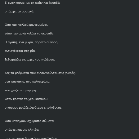
Σ' έναν κόσμο, με τη φρίκη να ξεπηδά,
υπάρχει το μυστικό:
Όσο πιο πολλοί ερωτευμένοι,
τόσο πιο αργά κυλάει το σκοτάδι.
Η αγάπη, ένα μικρό, αόρατο σύνορο,
αντιστέκεται στη βία,
ξεθωριάζει τις ιαχές του πολέμου.
Δες τα βλέμματα που συναντιούνται στις γωνιές,
στα παγκάκια, στα καλντερίμια:
εκεί χτίζεται η ειρήνη.
Όταν κρατάς το χέρι κάποιου,
ο κόσμος μοιάζει λιγότερο επικίνδυνος.
Όσο υπάρχουν αχώριστα σώματα,
υπάρχει και μια ελπίδα:
πως η αγάπη θα νικήσει τον όλεθρο.