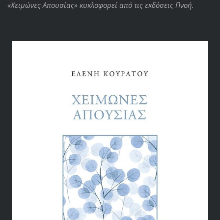
«Χειμώνες Απουσίας» κυκλοφορεί από τις εκδόσεις Πνοή.