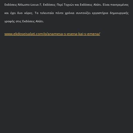
Εκδόσεις Άλλωστε-Locus-7, Εκδόσεις Περί Τεχνών και Εκδόσεις Αλάτι. Είναι παντρεμένος
και έχει δυο κόρες. Τα τελευταία πέντε χρόνια συντονίζει εργαστήρια δημιουργικής
γραφής στις Εκδόσεις Αλάτι.
www.ekdoseisalati.com/p/anamesa-s-esena-kai-s-emena/