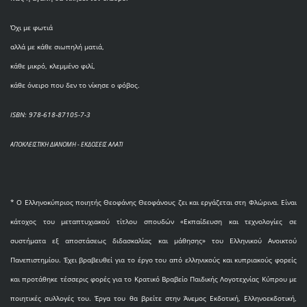
Όχι με φωτιά
αλλά με κάθε σιωπηλή ματιά,
κάθε μικρό, κλεμμένο φιλί,
κάθε όνειρο που δεν το νίκησε ο φόβος.
ISBN: 978-618-87105-7-3
ΑΠΟΚΛΕΙΣΤΙΚΗ ΔΙΑΝΟΜΗ - ΕΚΔΟΣΕΙΣ ΑΛΑΤΙ
* O Eλληνοκύπριος ποιητής Θεοφάνης Θεοφάνους ζει και εργάζεται στη Φλώρινα. Είναι
κάτοχος του μεταπτυχιακού τίτλου σπουδών «Εκπαίδευση και τεχνολογίες σε
συστήματα εξ αποστάσεως διδασκαλίας και μάθησης» του Ελληνικού Ανοικτού
Πανεπιστημίου. Έχει βραβευθεί για το έργο του από ελληνικούς και κυπριακούς φορείς
και προτάθηκε τέσσερις φορές για το Κρατικό Βραβείο Παιδικής Λογοτεχνίας Κύπρου με
ποιητικές συλλογές του. Έργα του θα βρείτε στην Άνεμος Εκδοτική, Ελληνοεκδοτική,