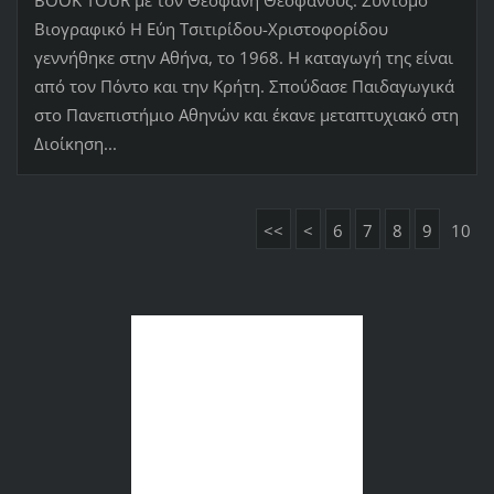
BOOK TOUR με τον Θεοφάνη Θεοφάνους. Σύντομο
Βιογραφικό Η Εύη Τσιτιρίδου-Χριστοφορίδου
γεννήθηκε στην Αθήνα, το 1968. Η καταγωγή της είναι
από τον Πόντο και την Κρήτη. Σπούδασε Παιδαγωγικά
στο Πανεπιστήμιο Αθηνών και έκανε μεταπτυχιακό στη
Διοίκηση...
<<
<
6
7
8
9
10