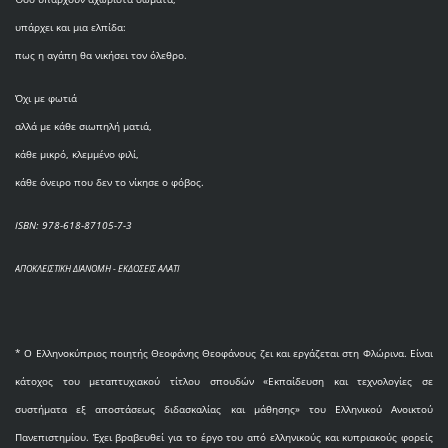
υπάρχει και μια ελπίδα:
πως η αγάπη θα νικήσει τον όλεθρο.
Όχι με φωτιά
αλλά με κάθε σιωπηλή ματιά,
κάθε μικρό, κλεμμένο φιλί,
κάθε όνειρο που δεν το νίκησε ο φόβος.
ISBN: 978-618-87105-7-3
ΑΠΟΚΛΕΙΣΤΙΚΗ ΔΙΑΝΟΜΗ - ΕΚΔΟΣΕΙΣ ΑΛΑΤΙ
* O Eλληνοκύπριος ποιητής Θεοφάνης Θεοφάνους ζει και εργάζεται στη Φλώρινα. Είναι
κάτοχος του μεταπτυχιακού τίτλου σπουδών «Εκπαίδευση και τεχνολογίες σε
συστήματα εξ αποστάσεως διδασκαλίας και μάθησης» του Ελληνικού Ανοικτού
Πανεπιστημίου. Έχει βραβευθεί για το έργο του από ελληνικούς και κυπριακούς φορείς