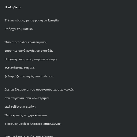
Η αλήθεια
Σ' έναν κόσμο, με τη φρίκη να ξεπηδά,
υπάρχει το μυστικό:
Όσο πιο πολλοί ερωτευμένοι,
τόσο πιο αργά κυλάει το σκοτάδι.
Η αγάπη, ένα μικρό, αόρατο σύνορο,
αντιστέκεται στη βία,
ξεθωριάζει τις ιαχές του πολέμου.
Δες τα βλέμματα που συναντιούνται στις γωνιές,
στα παγκάκια, στα καλντερίμια:
εκεί χτίζεται η ειρήνη.
Όταν κρατάς το χέρι κάποιου,
ο κόσμος μοιάζει λιγότερο επικίνδυνος.
Όσο υπάρχουν αχώριστα σώματα,