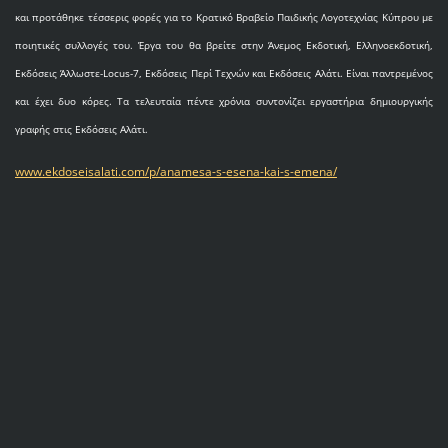
και προτάθηκε τέσσερις φορές για το Κρατικό Βραβείο Παιδικής Λογοτεχνίας Κύπρου με
ποιητικές συλλογές του. Έργα του θα βρείτε στην Άνεμος Εκδοτική, Ελληνοεκδοτική,
Εκδόσεις Άλλωστε-Locus-7, Εκδόσεις Περί Τεχνών και Εκδόσεις Αλάτι. Είναι παντρεμένος
και έχει δυο κόρες. Τα τελευταία πέντε χρόνια συντονίζει εργαστήρια δημιουργικής
γραφής στις Εκδόσεις Αλάτι.
www.ekdoseisalati.com/p/anamesa-s-esena-kai-s-emena/