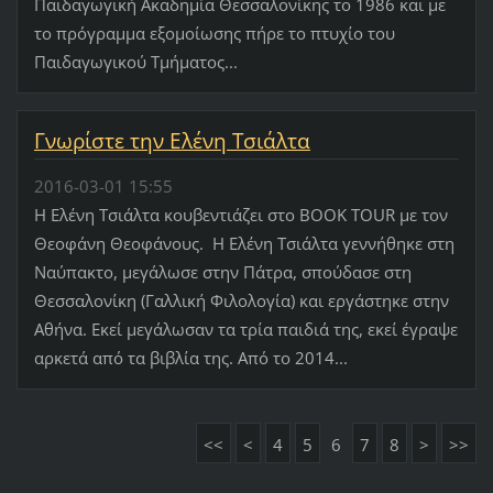
Παιδαγωγική Ακαδημία Θεσσαλονίκης το 1986 και με
το πρόγραμμα εξομοίωσης πήρε το πτυχίο του
Παιδαγωγικού Τμήματος...
Γνωρίστε την Ελένη Τσιάλτα
2016-03-01 15:55
Η Ελένη Τσιάλτα κουβεντιάζει στο BOOK TOUR με τον
Θεοφάνη Θεοφάνους. Η Ελένη Τσιάλτα γεννήθηκε στη
Ναύπακτο, μεγάλωσε στην Πάτρα, σπούδασε στη
Θεσσαλονίκη (Γαλλική Φιλολογία) και εργάστηκε στην
Αθήνα. Εκεί μεγάλωσαν τα τρία παιδιά της, εκεί έγραψε
αρκετά από τα βιβλία της. Από το 2014...
<<
<
4
5
6
7
8
>
>>