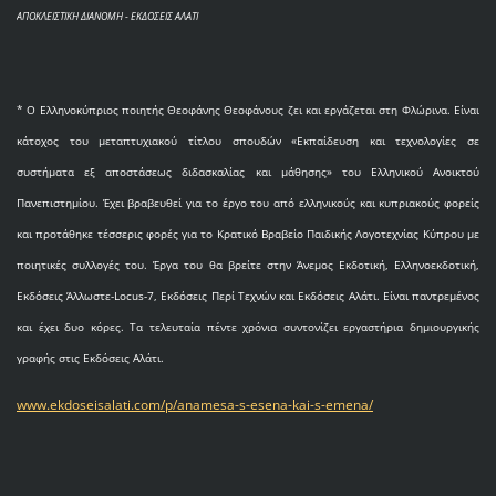
ΑΠΟΚΛΕΙΣΤΙΚΗ ΔΙΑΝΟΜΗ - ΕΚΔΟΣΕΙΣ ΑΛΑΤΙ
* O Eλληνοκύπριος ποιητής Θεοφάνης Θεοφάνους ζει και εργάζεται στη Φλώρινα. Είναι
κάτοχος του μεταπτυχιακού τίτλου σπουδών «Εκπαίδευση και τεχνολογίες σε
συστήματα εξ αποστάσεως διδασκαλίας και μάθησης» του Ελληνικού Ανοικτού
Πανεπιστημίου. Έχει βραβευθεί για το έργο του από ελληνικούς και κυπριακούς φορείς
και προτάθηκε τέσσερις φορές για το Κρατικό Βραβείο Παιδικής Λογοτεχνίας Κύπρου με
ποιητικές συλλογές του. Έργα του θα βρείτε στην Άνεμος Εκδοτική, Ελληνοεκδοτική,
Εκδόσεις Άλλωστε-Locus-7, Εκδόσεις Περί Τεχνών και Εκδόσεις Αλάτι. Είναι παντρεμένος
και έχει δυο κόρες. Τα τελευταία πέντε χρόνια συντονίζει εργαστήρια δημιουργικής
γραφής στις Εκδόσεις Αλάτι.
www.ekdoseisalati.com/p/anamesa-s-esena-kai-s-emena/