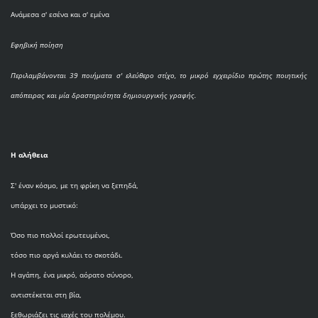
Ανάμεσα σ' εσένα και σ' εμένα
Εφηβική ποίηση
Περιλαμβάνονται 39 ποιήματα σ' ελεύθερο στίχο, το μικρό εγχειρίδιο πρώτης ποιητικής
απόπειρας και μία δραστηριότητα δημιουργικής γραφής.
Η αλήθεια
Σ' έναν κόσμο, με τη φρίκη να ξεπηδά,
υπάρχει το μυστικό:
Όσο πιο πολλοί ερωτευμένοι,
τόσο πιο αργά κυλάει το σκοτάδι.
Η αγάπη, ένα μικρό, αόρατο σύνορο,
αντιστέκεται στη βία,
ξεθωριάζει τις ιαχές του πολέμου.