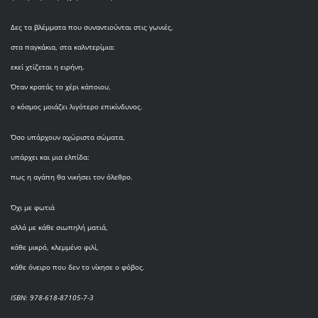
Δες τα βλέμματα που συναντιούνται στις γωνιές,
στα παγκάκια, στα καλντερίμια:
εκεί χτίζεται η ειρήνη.
Όταν κρατάς το χέρι κάποιου,
ο κόσμος μοιάζει λιγότερο επικίνδυνος.
Όσο υπάρχουν αχώριστα σώματα,
υπάρχει και μια ελπίδα:
πως η αγάπη θα νικήσει τον όλεθρο.
Όχι με φωτιά
αλλά με κάθε σιωπηλή ματιά,
κάθε μικρό, κλεμμένο φιλί,
κάθε όνειρο που δεν το νίκησε ο φόβος.
ISBN: 978-618-87105-7-3