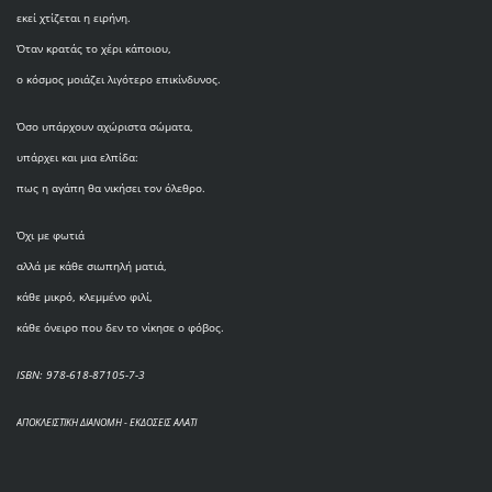
εκεί χτίζεται η ειρήνη.
Όταν κρατάς το χέρι κάποιου,
ο κόσμος μοιάζει λιγότερο επικίνδυνος.
Όσο υπάρχουν αχώριστα σώματα,
υπάρχει και μια ελπίδα:
πως η αγάπη θα νικήσει τον όλεθρο.
Όχι με φωτιά
αλλά με κάθε σιωπηλή ματιά,
κάθε μικρό, κλεμμένο φιλί,
κάθε όνειρο που δεν το νίκησε ο φόβος.
ISBN: 978-618-87105-7-3
ΑΠΟΚΛΕΙΣΤΙΚΗ ΔΙΑΝΟΜΗ - ΕΚΔΟΣΕΙΣ ΑΛΑΤΙ