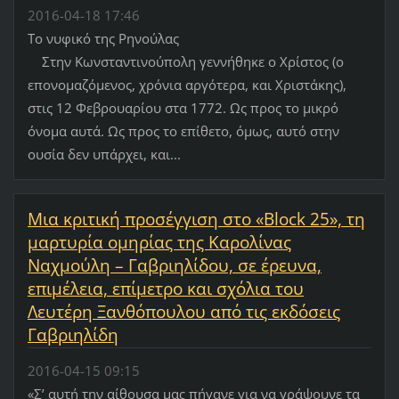
2016-04-18 17:46
Το νυφικό της Ρηνούλας
Στην Κωνσταντινούπολη γεννήθηκε ο Χρίστος (ο
επονομαζόμενος, χρόνια αργότερα, και Χριστάκης),
στις 12 Φεβρουαρίου στα 1772. Ως προς το μικρό
όνομα αυτά. Ως προς το επίθετο, όμως, αυτό στην
ουσία δεν υπάρχει, και...
Μια κριτική προσέγγιση στο «Block 25», τη
μαρτυρία ομηρίας της Καρολίνας
Ναχμούλη – Γαβριηλίδου, σε έρευνα,
επιμέλεια, επίμετρο και σχόλια του
Λευτέρη Ξανθόπουλου από τις εκδόσεις
Γαβριηλίδη
2016-04-15 09:15
«Σ’ αυτή την αίθουσα μας πήγανε για να γράψουνε τα