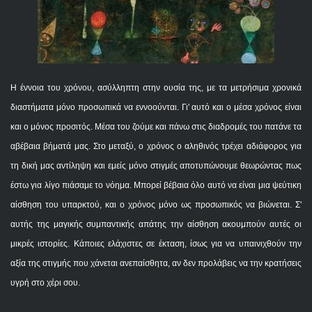
Η έννοια του χρόνου, ασύλληπτη στην ουσία της, με τα μετρήσιμα χρονικά
διαστήματα μόνο προσωπικά να εννοούνται. Γι' αυτό και ο μέσα χρόνος είναι
και ο μόνος προσιτός. Μέσα του ζούμε και πάνω στις διαδρομές του πατάνε τα
αβέβαια βήματά μας. Στο μεταξύ, ο χρόνος ο αληθινός τρέχει αδιάφορος για
τη δική μας αντίληψη και εμείς μόνο στιγμές αποτυπώνουμε θεωρώντας πως
έστω για λίγο πιάσαμε το νόημα. Μπορεί βέβαια όλο αυτό να είναι μια ψεύτικη
αίσθηση του υπαρκτού, και ο χρόνος μόνο ως προσωπικός να βιώνεται. Σ'
αυτής της μαγικής συμπαντικής απάτης την αίσθηση ακουμπούν αυτές οι
μικρές ιστορίες. Κάποιες ελάχιστες σε έκταση, ίσως για να υπαινιχθούν την
αξία της στιγμής που χάνεται ανεπαίσθητα, αν δεν προλάβεις να την κρατήσεις
υγρή στο χέρι σου.