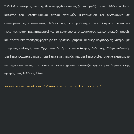
* O Eλληνοκύπριος ποιητής Θεοφάνης Θεοφάνους ζει και εργάζεται στη Φλώρινα. Είναι
κάτοχος του μεταπτυχιακού τίτλου σπουδών «Εκπαίδευση και τεχνολογίες σε
συστήματα εξ αποστάσεως διδασκαλίας και μάθησης» του Ελληνικού Ανοικτού
Πανεπιστημίου. Έχει βραβευθεί για το έργο του από ελληνικούς και κυπριακούς φορείς
και προτάθηκε τέσσερις φορές για το Κρατικό Βραβείο Παιδικής Λογοτεχνίας Κύπρου με
ποιητικές συλλογές του. Έργα του θα βρείτε στην Άνεμος Εκδοτική, Ελληνοεκδοτική,
Εκδόσεις Άλλωστε-Locus-7, Εκδόσεις Περί Τεχνών και Εκδόσεις Αλάτι. Είναι παντρεμένος
και έχει δυο κόρες. Τα τελευταία πέντε χρόνια συντονίζει εργαστήρια δημιουργικής
γραφής στις Εκδόσεις Αλάτι.
www.ekdoseisalati.com/p/anamesa-s-esena-kai-s-emena/