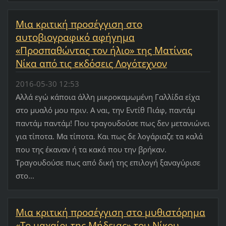
Μια κριτική προσέγγιση στο
αυτοβιογραφικό αφήγημα
«Προσπαθώντας τον ήλιο» της Ματίνας
Νίκα από τις εκδόσεις Λογότεχνον
2016-05-30 12:53
Αλλά εγώ κάποια άλλη μικροκαμωμένη Γαλλίδα είχα
στο μυαλό μου πριν. Α ναι, την Εντίθ Πιάφ, παντάμ
παντάμ παντάμ! Που τραγουδούσε πως δεν μετανιώνει
για τίποτα. Μα τίποτα. Και πως δε λογάριαζε τα καλά
που της έκαναν ή τα κακά που την βρήκαν.
Τραγουδούσε πως από δική της επιλογή ξαναγύρισε
στο...
Μια κριτική προσέγγιση στο μυθιστόρημα
«Το μαχαίρι της Μήδειας» του Νίκου