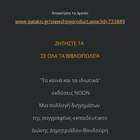
Αποκτήστε το άμεσα:
www.patakis.gr/viewshopproduct.aspx?id=733889
ΖΗΤΗΣΤΕ ΤΑ
ΣΕ ΟΛΑ ΤΑ ΒΙΒΛΙΟΠΩΛΕΙΑ
"Τα κοινά και τα ιδιωτικά"
-εκδόσεις ΝΟΩΝ
Μια συλλογή διηγημάτων
της συγγραφέως-εκπαιδευτικού
Διώνης Δημητριάδου-Βουδούρη