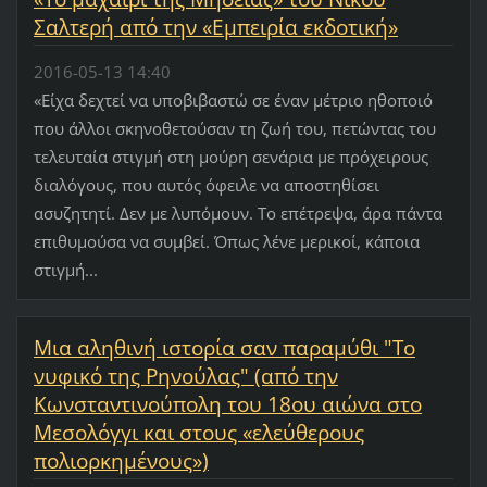
Σαλτερή από την «Εμπειρία εκδοτική»
2016-05-13 14:40
«Είχα δεχτεί να υποβιβαστώ σε έναν μέτριο ηθοποιό
που άλλοι σκηνοθετούσαν τη ζωή του, πετώντας του
τελευταία στιγμή στη μούρη σενάρια με πρόχειρους
διαλόγους, που αυτός όφειλε να αποστηθίσει
ασυζητητί. Δεν με λυπόμουν. Το επέτρεψα, άρα πάντα
επιθυμούσα να συμβεί. Όπως λένε μερικοί, κάποια
στιγμή...
Μια αληθινή ιστορία σαν παραμύθι "Το
νυφικό της Ρηνούλας" (από την
Κωνσταντινούπολη του 18ου αιώνα στο
Μεσολόγγι και στους «ελεύθερους
πολιορκημένους»)