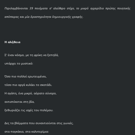
Περιλαμβάνονται 39 ποιήματα σ' ελεύθερο στίχο, το μικρό εγχειρίδιο πρώτης ποιητικής
απόπειρας και μία δραστηριότητα δημιουργικής γραφής.
Η αλήθεια
Σ' έναν κόσμο, με τη φρίκη να ξεπηδά,
υπάρχει το μυστικό:
Όσο πιο πολλοί ερωτευμένοι,
τόσο πιο αργά κυλάει το σκοτάδι.
Η αγάπη, ένα μικρό, αόρατο σύνορο,
αντιστέκεται στη βία,
ξεθωριάζει τις ιαχές του πολέμου.
Δες τα βλέμματα που συναντιούνται στις γωνιές,
στα παγκάκια, στα καλντερίμια: