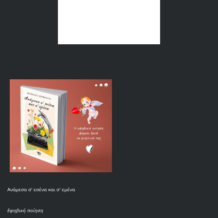
Ανάμεσα σ' εσένα και σ' εμένα
Εφηβική ποίηση