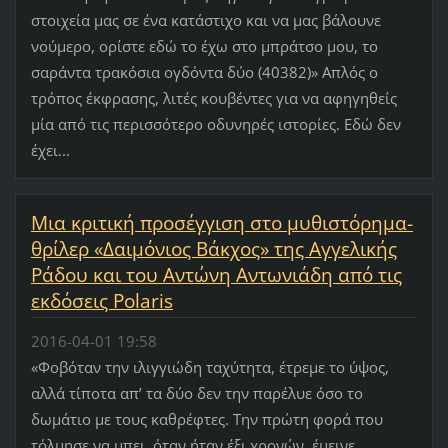
στοιχεία μας σε ένα κατάστιχο και να μας βάλουνε
νούμερο, ορίστε εδώ το έχω στο μπράτσο μου, το
σαράντα τρακόσια ογδόντα δύο (40382)» Απλός ο
τρόπος έκφρασης, λιτές κουβέντες για να αφηγηθείς
μία από τις περισσότερο οδυνηρές ιστορίες. Εδώ δεν
έχει...
Μια κριτική προσέγγιση στο μυθιστόρημα-
θρίλερ «Δαιμόνιος Βάκχος» της Αγγελικής
Ράδου και του Αντώνη Αντωνιάδη από τις
εκδόσεις Polaris
2016-04-01 19:58
«Φοβόταν την ιλιγγιώδη ταχύτητα, έτρεμε το ύψος,
αλλά τίποτα απ’ τα δύο δεν την παρέλυε όσο το
δωμάτιο με τους καθρέφτες. Την πρώτη φορά που
τόλμησε να μπει, όταν ήταν έξι χρονών, έμεινε