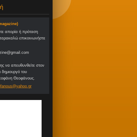
ή
-magazine)
οτε απορία ή πρόταση
παρακαλώ επικοινωνήστε
zine@gmail.com
ης να απευθυνθείτε στον
ι δημιουργό του
Θεοφάνη Θεοφάνους.
fa
nous@yah
oo.gr