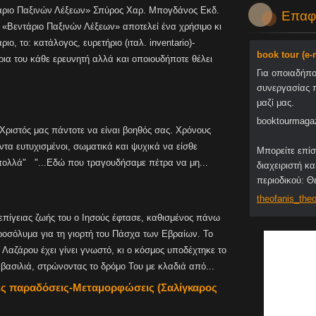
άριο Παξινών Λέξεων» Σπύρος Χαρ. Μπογδάνος Εκδ.
Επαφ
 «Βεντάριο Παξινών Λέξεων» αποτελεί ένα χρήσιμο κι
ιο, το: κατάλογος, ευρετήριο (ιταλ. inventario)-
book tour (e
ρια του κάθε ερευνητή αλλά και οποιουδήποτε θέλει
Για οποιαδήπ
συνεργασίας 
μαζί μας.
booktourmaga
ιστός μας πάντοτε να είναι βοηθός σας. Χρόνους
τα ευτυχισμένοι, σωματικά και ψυχικά να είσθε
Μπορείτε επίσ
 πολλά" "...Εδώ που τραγουδήσαμε πέτρα να μη...
διαχειριστή κα
περιοδικού: 
theofani
s_theo
 επίγειας ζωής του ο Ιησούς έφτασε, καθισμένος πάνω
εροσόλυμα για τη γιορτή του Πάσχα των Εβραίων. Το
Λαζάρου έχει γίνει γνωστό, κι ο κόσμος υποδέχτηκε το
 βασιλιά, στρώνοντας το δρόμο Του με κλαδιά από...
τις παραδόσεις-Μεταμορφώσεις (Σαλίγκαρος