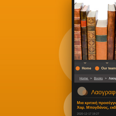
Home
Our team
Home
>
Books
>
Λαογ
Λαογραφ
Μια κριτική προσέγγ
Χαρ. Μπογδάνος, εκδ
2020-12-17 19:27