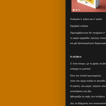
Ανάμεσα σ' εσένα και σ' εμένα
Εφηβική ποίηση
Περιλαμβάνονται 39 ποιήματα σ' 
το μικρό εγχειρίδιο πρώτης ποιη
και μία δραστηριότητα δημιουργι
Η αλήθεια
Σ' έναν κόσμο, με τη φρίκη να ξε
υπάρχει το μυστικό:
Όσο πιο πολλοί ερωτευμένοι,
τόσο πιο αργά κυλάει το σκοτάδι.
Η αγάπη, ένα μικρό, αόρατο σύν
αντιστέκεται στη βία,
ξεθωριάζει τις ιαχές του πολέμου.
Δες τα βλέμματα που συναντιούντα