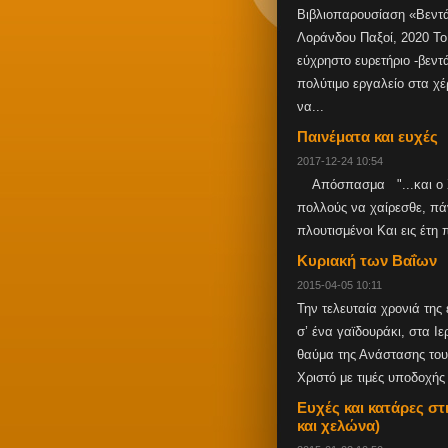
Βιβλιοπαρουσίαση «Βεντ
Λοράνδου Παξοί, 2020 Το
εύχρηστο ευρετήριο -βεντάρ
πολύτιμο εργαλείο στα χέ
να...
Παινέματα και ευχές
2017-12-24 10:54
Απόσπασμα "...και ο Χρ
πολλούς να χαίρεσθε, πάν
πλουτισμένοι Και εις έτη
Κυριακή των Βαΐων
2015-04-05 10:11
Την τελευταία χρονιά της
σ’ ένα γαϊδουράκι, στα Ι
θαύμα της Ανάστασης του 
Χριστό με τιμές υποδοχής
Ευχές και κατάρες σ
και χελώνα)