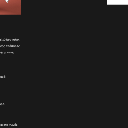
ελεύθερο στίχο,
τικής απόπειρας
κής γραφής.
πηδά,
ορο,
ι στις γωνιές,