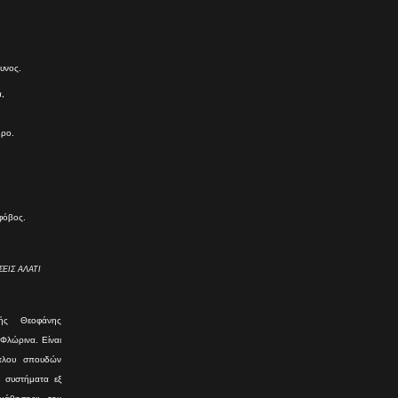
δυνος.
,
θρο.
 φόβος.
ΕΙΣ ΑΛΑΤΙ
ής Θεοφάνης
 Φλώρινα. Είναι
ίτλου σπουδών
ε συστήματα εξ