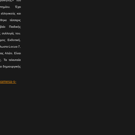
 μάθησης» του
τημίου. Έχει
ελληνικούς και
θηκε τέσσερις
είο Παιδικής
ς συλλογές του.
μος Εκδοτική,
ωστε-Locus-7,
ις Αλάτι. Είναι
. Τα τελευταία
ια δημιουργικής
namesa-s-