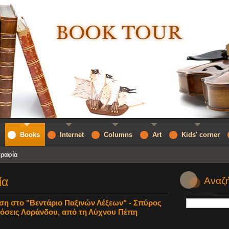
Books
Internet
Columns
Art
Kids' corner
ραφία
ία
Αναζή
ιση στο "Βεντάριο Παξινών Λέξεων" - Σπύρος
όσεις Λοράνδου, από τη Λύχνου Πέπη