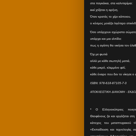
στα παγκάκια, στα καλντερίμια:
εκεί χτίζεται η ειρήνη.
Όταν κρατάς το χέρι κάποιου,
ο κόσμος μοιάζει λιγότερο επικίν
Όσο υπάρχουν αχώριστα σώματα
υπάρχει και μια ελπίδα:
πως η αγάπη θα νικήσει τον όλε
Όχι με φωτιά
αλλά με κάθε σιωπηλή ματιά,
κάθε μικρό, κλεμμένο φιλί,
κάθε όνειρο που δεν το νίκησε ο
ISBN: 978-618-87105-7-3
ΑΠΟΚΛΕΙΣΤΙΚΗ ΔΙΑΝΟΜΗ - ΕΚΔΟΣ
* O Eλληνοκύπριος ποιητ
Θεοφάνους ζει και εργάζεται στη
κάτοχος του μεταπτυχιακού τ
«Εκπαίδευση και τεχνολογίες σ