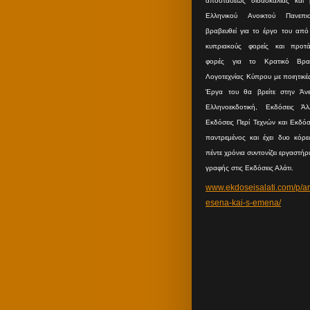
αποστάσεως διδασκαλίας και
Ελληνικού Ανοικτού Πανεπισ
βραβευθεί για το έργο του από 
κυπριακούς φορείς και προτά
φορές για το Κρατικό Βραβ
Λογοτεχνίας Κύπρου με ποιητικέ
Έργα του θα βρείτε στην Άνε
Ελληνοεκδοτική, Εκδόσεις Άλλ
Εκδόσεις Περί Τεχνών και Εκδόσε
παντρεμένος και έχει δυο κόρες
πέντε χρόνια συντονίζει εργαστήρ
γραφής στις Εκδόσεις Αλάτι.
www.ekdoseisalati.com/p/a
esena-kai-s-emena/