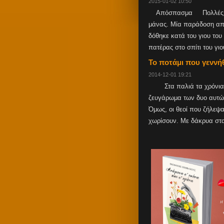
2015-01-02 10:50
Απόσπασμα Πολλές από 
μάνας. Μία παράδοση από
δόθηκε κατά του γιου του
πατέρας στο σπίτι του γιου
Το ποτάμι που γεννή
2014-12-01 19:21
Στα παλιά τα χρόνια, ο 
ζευγάρωμα των δυο αυτών
Όμως, οι θεοί που ζήλεψα
χωρίσουν. Mε δάκρυα στα