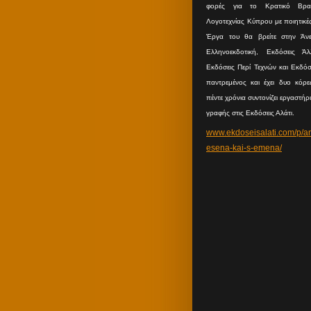
φορές για το Κρατικό Βραβ
Λογοτεχνίας Κύπρου με ποιητικέ
Έργα του θα βρείτε στην Άνε
Ελληνοεκδοτική, Εκδόσεις Άλλ
Εκδόσεις Περί Τεχνών και Εκδόσε
παντρεμένος και έχει δυο κόρες
πέντε χρόνια συντονίζει εργαστήρ
γραφής στις Εκδόσεις Αλάτι.
www.ekdoseisalati.com/p/a
esena-kai-s-emena/