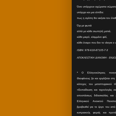
Όσο υπάρχουν αχώριστα σώματα
υπάρχει και μια ελπίδα:
πως η αγάπη θα νικήσει τον όλε
Όχι με φωτιά
αλλά με κάθε σιωπηλή ματιά,
κάθε μικρό, κλεμμένο φιλί,
κάθε όνειρο που δεν το νίκησε ο
ISBN: 978-618-87105-7-3
ΑΠΟΚΛΕΙΣΤΙΚΗ ΔΙΑΝΟΜΗ - ΕΚΔΟΣ
* O Eλληνοκύπριος ποιητ
Θεοφάνους ζει και εργάζεται στη
κάτοχος του μεταπτυχιακού τ
«Εκπαίδευση και τεχνολογίες σ
αποστάσεως διδασκαλίας και
Ελληνικού Ανοικτού Πανεπισ
βραβευθεί για το έργο του από 
κυπριακούς φορείς και προτά