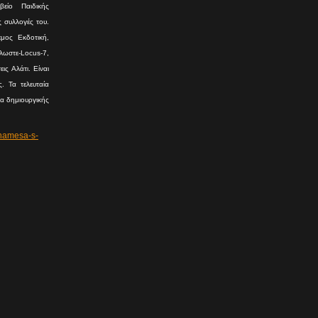
είο Παιδικής
ς συλλογές του.
μος Εκδοτική,
ωστε-Locus-7,
ις Αλάτι. Είναι
. Τα τελευταία
ια δημιουργικής
namesa-s-