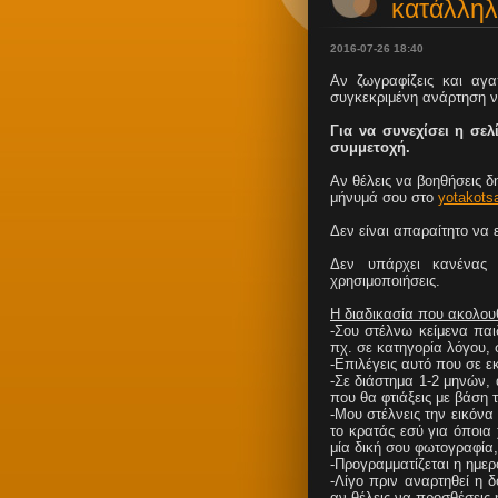
κατάλληλ
2016-07-26 18:40
Αν ζωγραφίζεις και αγα
συγκεκριμένη ανάρτηση ν
Για να συνεχίσει η σελ
συμμετοχή.
Αν θέλεις να βοηθήσεις δη
μήνυμά σου στο
yotakots
Δεν είναι απαραίτητο να 
Δεν υπάρχει κανένας 
χρησιμοποιήσεις.
Η διαδικασία που ακολουθ
-Σου στέλνω κείμενα παι
πχ. σε κατηγορία λόγου, 
-Επιλέγεις αυτό που σε ε
-Σε διάστημα 1-2 μηνών, 
που θα φτιάξεις με βάση τ
-Μου στέλνεις την εικόν
το κρατάς εσύ για όποια 
μία δική σου φωτογραφία,
-Προγραμματίζεται η ημερ
-Λίγο πριν αναρτηθεί η δ
αν θέλεις να προσθέσεις 