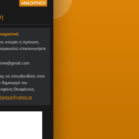
ή
-magazine)
οτε απορία ή πρόταση
παρακαλώ επικοινωνήστε
zine@gmail.com
ης να απευθυνθείτε στον
ι δημιουργό του
Θεοφάνη Θεοφάνους.
fa
nous@yah
oo.gr