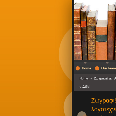
Home
Our team
Home
>
Ζωγραφίζεις; Α
σελίδα!
Ζωγραφίζ
λογοτεχνί