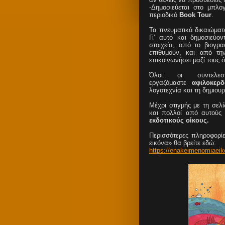
-Δημοσιεύεται στο μπλ
περιοδικό
Book Tour
.
Τα πνευματικά δικαιώματ
Γι’ αυτό και δημοσιεύ
στοιχεία, από το βιογρα
επιθυμούν, και από τη
επικοινωνήσει μαζί τους ό
Όλοι οι συντελε
εργαζόμαστε
αφιλοκερ
λογοτεχνία και τη δημιου
Μέχρι στιγμής με τη σελ
και πολλοί από αυτού
εκδοτικούς οίκους.
Περισσότερες πληροφορίε
εικόνα» θα βρείτε εδώ:
https://enakeimenomiaeik