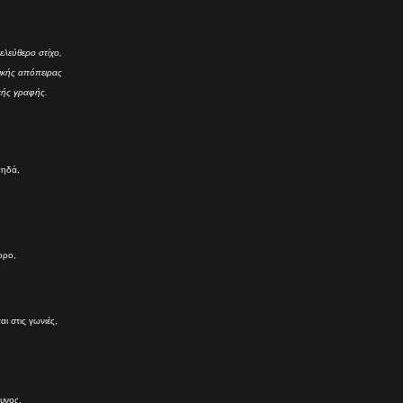
ελεύθερο στίχο,
τικής απόπειρας
κής γραφής.
πηδά,
ορο,
ι στις γωνιές,
δυνος.