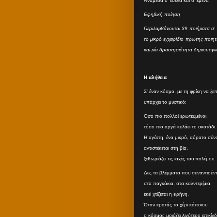
Ανάμεσα σ' εσένα και σ' εμένα
Εφηβική ποίηση
Περιλαμβάνονται 39 ποιήματα σ' 
το μικρό εγχειρίδιο πρώτης ποιη
και μία δραστηριότητα δημιουργι
Η αλήθεια
Σ' έναν κόσμο, με τη φρίκη να ξε
υπάρχει το μυστικό:
Όσο πιο πολλοί ερωτευμένοι,
τόσο πιο αργά κυλάει το σκοτάδι.
Η αγάπη, ένα μικρό, αόρατο σύν
αντιστέκεται στη βία,
ξεθωριάζει τις ιαχές του πολέμου.
Δες τα βλέμματα που συναντιούντα
στα παγκάκια, στα καλντερίμια:
εκεί χτίζεται η ειρήνη.
Όταν κρατάς το χέρι κάποιου,
ο κόσμος μοιάζει λιγότερο επικίν