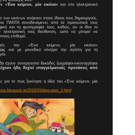
ογκ
«Ένα κείμενο, μία εικόνα»
και στο ηλεκτρονικό
α των εικόνων ανήκουν στους ίδιους τους δημιουργούς.
ονται ΠΑΝΤΑ συνοδευόμενες από τα προσωπικά τους
φικό και τη φωτογραφία τους, καθώς, αν οι ίδιοι το
ν ηλεκτρονική τους διεύθυνση, ώστε να μπορεί να
ποιος επιθυμεί.
στές του «Ένα κείμενο, μία εικόνα»
δώς
και με μοναδικό κίνητρο την αγάπη για τη
ργία.
ίδα έχουν συνεργαστεί δεκάδες ζωγράφοι-εικονογράφοι
ς
έχουν ήδη δεχτεί επαγγελματικές προτάσεις από
ς για το πώς ξεκίνησε η ιδέα του «Ένα κείμενο, μία
ona.blogspot.gr/2015/01/blog-post_3.html