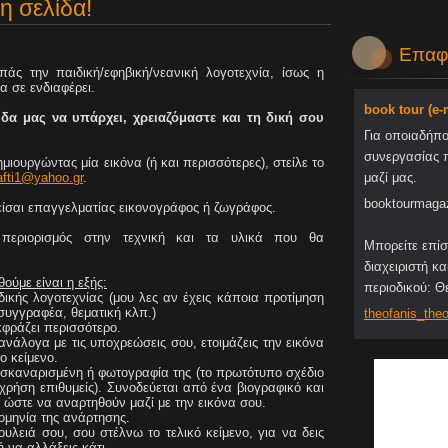
η σελίδα!
Επαφ
πάς την παιδική/εφηβική/νεανική λογοτεχνία, ίσως η
α σε ενδιαφέρει.
book tour (e
ίδα μας να υπάρχει, χρειαζόμαστε και τη δική σου
Για οποιαδήπ
συνεργασίας 
μιουργώντας μία εικόνα (ή και περισσότερες), στείλε το
afti1@yahoo.gr
.
μαζί μας.
booktourmaga
είσαι επαγγελματίας εικονογράφος ή ζωγράφος.
περιορισμός στην τεχνική και τα υλικά που θα
Μπορείτε επίσ
διαχειριστή κα
ούμε είναι η εξής:
περιοδικού: 
δικής λογοτεχνίας (μου λες αν έχεις κάποια προτίμηση
συγγραφέα, θεματική κλπ.)
theofani
s_theo
κφράζει περισσότερο.
ανάλογα με τις υποχρεώσεις σου, ετοιμάζεις την εικόνα
ο κείμενο.
α σκαναρισμένη ή φωτογραφία της (το πρωτότυπο σχέδιο
χρήση επιθυμείς). Συνοδεύεται από ένα βιογραφικό και
 ώστε να αναρτηθούν μαζί με την εικόνα σου.
ομηνία της ανάρτησης.
ουλειά σου, σου στέλνω το τελικό κείμενο, για να δεις
ή να αλλάξεις κάτι.