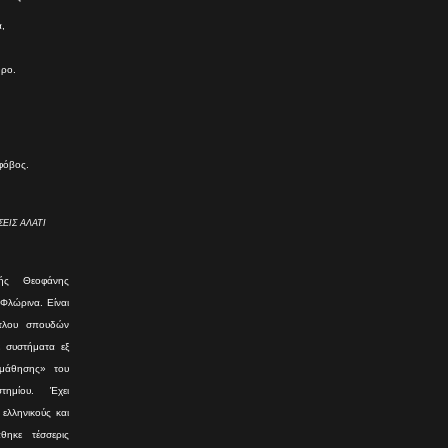
,
θρο.
 φόβος.
ΕΙΣ ΑΛΑΤΙ
ής Θεοφάνης
 Φλώρινα. Είναι
ίτλου σπουδών
ε συστήματα εξ
 μάθησης» του
τημίου. Έχει
ελληνικούς και
θηκε τέσσερις