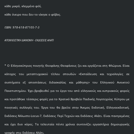
κάθε μικρό, κλεμμένο φιλί,
κάθε όνειρο που δεν το νίκησε ο φόβος.
ISBN: 978-618-87105-7-3
ΑΠΟΚΛΕΙΣΤΙΚΗ ΔΙΑΝΟΜΗ - ΕΚΔΟΣΕΙΣ ΑΛΑΤΙ
* O Eλληνοκύπριος ποιητής Θεοφάνης Θεοφάνους ζει και εργάζεται στη Φλώρινα. Είναι
κάτοχος του μεταπτυχιακού τίτλου σπουδών «Εκπαίδευση και τεχνολογίες σε
συστήματα εξ αποστάσεως διδασκαλίας και μάθησης» του Ελληνικού Ανοικτού
Πανεπιστημίου. Έχει βραβευθεί για το έργο του από ελληνικούς και κυπριακούς φορείς
και προτάθηκε τέσσερις φορές για το Κρατικό Βραβείο Παιδικής Λογοτεχνίας Κύπρου με
ποιητικές συλλογές του. Έργα του θα βρείτε στην Άνεμος Εκδοτική, Ελληνοεκδοτική,
Εκδόσεις Άλλωστε-Locus-7, Εκδόσεις Περί Τεχνών και Εκδόσεις Αλάτι. Είναι παντρεμένος
και έχει δυο κόρες. Τα τελευταία πέντε χρόνια συντονίζει εργαστήρια δημιουργικής
γραφής στις Εκδόσεις Αλάτι.