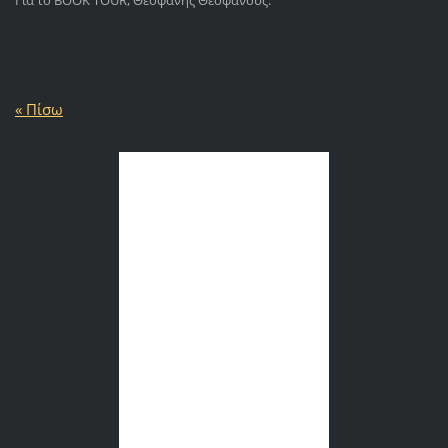
« Πίσω