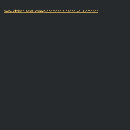
www.ekdoseisalati.com/p/anamesa-s-esena-kai-s-emena/