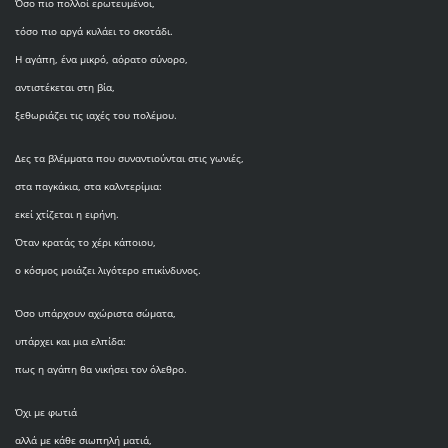
Όσο πιο πολλοί ερωτευμένοι,
τόσο πιο αργά κυλάει το σκοτάδι.
Η αγάπη, ένα μικρό, αόρατο σύνορο,
αντιστέκεται στη βία,
ξεθωριάζει τις ιαχές του πολέμου.
Δες τα βλέμματα που συναντιούνται στις γωνιές,
στα παγκάκια, στα καλντερίμια:
εκεί χτίζεται η ειρήνη.
Όταν κρατάς το χέρι κάποιου,
ο κόσμος μοιάζει λιγότερο επικίνδυνος.
Όσο υπάρχουν αχώριστα σώματα,
υπάρχει και μια ελπίδα:
πως η αγάπη θα νικήσει τον όλεθρο.
Όχι με φωτιά
αλλά με κάθε σιωπηλή ματιά,