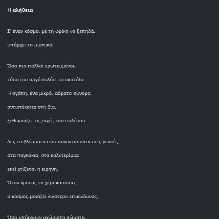
Η αλήθεια
Σ' έναν κόσμο, με τη φρίκη να ξεπηδά,
υπάρχει το μυστικό:
Όσο πιο πολλοί ερωτευμένοι,
τόσο πιο αργά κυλάει το σκοτάδι.
Η αγάπη, ένα μικρό, αόρατο σύνορο,
αντιστέκεται στη βία,
ξεθωριάζει τις ιαχές του πολέμου.
Δες τα βλέμματα που συναντιούνται στις γωνιές,
στα παγκάκια, στα καλντερίμια:
εκεί χτίζεται η ειρήνη.
Όταν κρατάς το χέρι κάποιου,
ο κόσμος μοιάζει λιγότερο επικίνδυνος.
Όσο υπάρχουν αχώριστα σώματα,