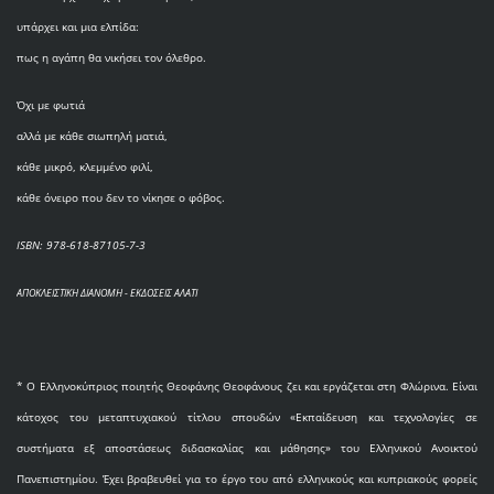
υπάρχει και μια ελπίδα:
πως η αγάπη θα νικήσει τον όλεθρο.
Όχι με φωτιά
αλλά με κάθε σιωπηλή ματιά,
κάθε μικρό, κλεμμένο φιλί,
κάθε όνειρο που δεν το νίκησε ο φόβος.
ISBN: 978-618-87105-7-3
ΑΠΟΚΛΕΙΣΤΙΚΗ ΔΙΑΝΟΜΗ - ΕΚΔΟΣΕΙΣ ΑΛΑΤΙ
* O Eλληνοκύπριος ποιητής Θεοφάνης Θεοφάνους ζει και εργάζεται στη Φλώρινα. Είναι
κάτοχος του μεταπτυχιακού τίτλου σπουδών «Εκπαίδευση και τεχνολογίες σε
συστήματα εξ αποστάσεως διδασκαλίας και μάθησης» του Ελληνικού Ανοικτού
Πανεπιστημίου. Έχει βραβευθεί για το έργο του από ελληνικούς και κυπριακούς φορείς