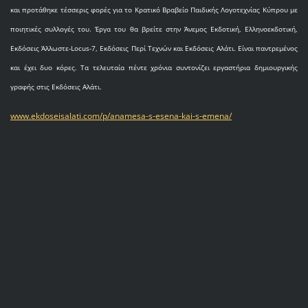
και προτάθηκε τέσσερις φορές για το Κρατικό Βραβείο Παιδικής Λογοτεχνίας Κύπρου με
ποιητικές συλλογές του. Έργα του θα βρείτε στην Άνεμος Εκδοτική, Ελληνοεκδοτική,
Εκδόσεις Άλλωστε-Locus-7, Εκδόσεις Περί Τεχνών και Εκδόσεις Αλάτι. Είναι παντρεμένος
και έχει δυο κόρες. Τα τελευταία πέντε χρόνια συντονίζει εργαστήρια δημιουργικής
γραφής στις Εκδόσεις Αλάτι.
www.ekdoseisalati.com/p/anamesa-s-esena-kai-s-emena/