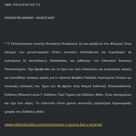
ISBN: 978-618-87105-7-3
ΑΠΟΚΛΕΙΣΤΙΚΗ ΔΙΑΝΟΜΗ - ΕΚΔΟΣΕΙΣ ΑΛΑΤΙ
* O Eλληνοκύπριος ποιητής Θεοφάνης Θεοφάνους ζει και εργάζεται στη Φλώρινα. Είναι
κάτοχος του μεταπτυχιακού τίτλου σπουδών «Εκπαίδευση και τεχνολογίες σε
συστήματα εξ αποστάσεως διδασκαλίας και μάθησης» του Ελληνικού Ανοικτού
Πανεπιστημίου. Έχει βραβευθεί για το έργο του από ελληνικούς και κυπριακούς φορείς
και προτάθηκε τέσσερις φορές για το Κρατικό Βραβείο Παιδικής Λογοτεχνίας Κύπρου με
ποιητικές συλλογές του. Έργα του θα βρείτε στην Άνεμος Εκδοτική, Ελληνοεκδοτική,
Εκδόσεις Άλλωστε-Locus-7, Εκδόσεις Περί Τεχνών και Εκδόσεις Αλάτι. Είναι παντρεμένος
και έχει δυο κόρες. Τα τελευταία πέντε χρόνια συντονίζει εργαστήρια δημιουργικής
γραφής στις Εκδόσεις Αλάτι.
www.ekdoseisalati.com/p/anamesa-s-esena-kai-s-emena/