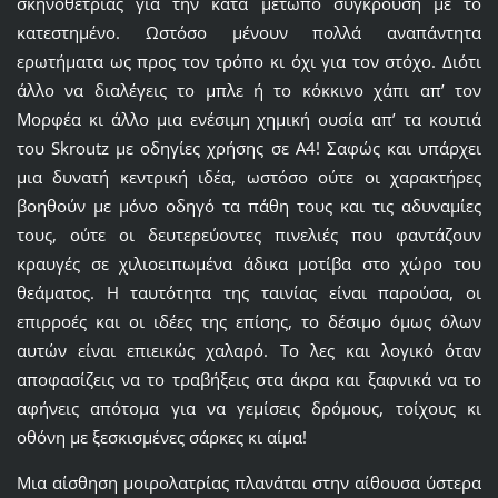
σκηνοθέτριας για την κατά μέτωπο σύγκρουση με το
κατεστημένο. Ωστόσο μένουν πολλά αναπάντητα
ερωτήματα ως προς τον τρόπο κι όχι για τον στόχο. Διότι
άλλο να διαλέγεις το μπλε ή το κόκκινο χάπι απ’ τον
Μορφέα κι άλλο μια ενέσιμη χημική ουσία απ’ τα κουτιά
του Skroutz με οδηγίες χρήσης σε Α4! Σαφώς και υπάρχει
μια δυνατή κεντρική ιδέα, ωστόσο ούτε οι χαρακτήρες
βοηθούν με μόνο οδηγό τα πάθη τους και τις αδυναμίες
τους, ούτε οι δευτερεύοντες πινελιές που φαντάζουν
κραυγές σε χιλιοειπωμένα άδικα μοτίβα στο χώρο του
θεάματος. Η ταυτότητα της ταινίας είναι παρούσα, οι
επιρροές και οι ιδέες της επίσης, το δέσιμο όμως όλων
αυτών είναι επιεικώς χαλαρό. Το λες και λογικό όταν
αποφασίζεις να το τραβήξεις στα άκρα και ξαφνικά να το
αφήνεις απότομα για να γεμίσεις δρόμους, τοίχους κι
οθόνη με ξεσκισμένες σάρκες κι αίμα!
Μια αίσθηση μοιρολατρίας πλανάται στην αίθουσα ύστερα