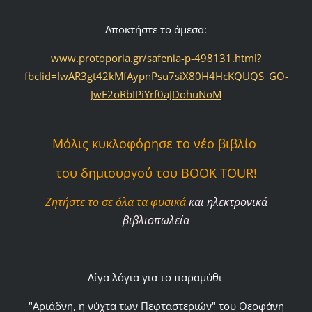
Αποκτήστε το άμεσα:
www.protoporia.gr/safenia-p-498131.html?
fbclid=IwAR3gt42kMfAypnPsu7siX80H4HcKQUQS_GO-
JwF2oRbIPiYrf0aJDohuNoM
Μόλις κυκλοφόρησε το νέο βιβλίο
του δημιουργού του BOOK TOUR!
Ζητήστε το σε όλα τα φυσικά
και ηλεκτρονικά
βιβλιοπωλεία
Λίγα λόγια για το παραμύθι
"Αριάδνη, η νύχτα των Πεφταστεριών"
του Θεοφάνη