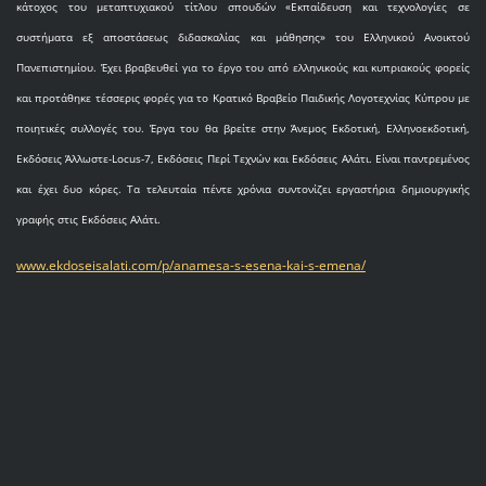
κάτοχος του μεταπτυχιακού τίτλου σπουδών «Εκπαίδευση και τεχνολογίες σε
συστήματα εξ αποστάσεως διδασκαλίας και μάθησης» του Ελληνικού Ανοικτού
Πανεπιστημίου. Έχει βραβευθεί για το έργο του από ελληνικούς και κυπριακούς φορείς
και προτάθηκε τέσσερις φορές για το Κρατικό Βραβείο Παιδικής Λογοτεχνίας Κύπρου με
ποιητικές συλλογές του. Έργα του θα βρείτε στην Άνεμος Εκδοτική, Ελληνοεκδοτική,
Εκδόσεις Άλλωστε-Locus-7, Εκδόσεις Περί Τεχνών και Εκδόσεις Αλάτι. Είναι παντρεμένος
και έχει δυο κόρες. Τα τελευταία πέντε χρόνια συντονίζει εργαστήρια δημιουργικής
γραφής στις Εκδόσεις Αλάτι.
www.ekdoseisalati.com/p/anamesa-s-esena-kai-s-emena/