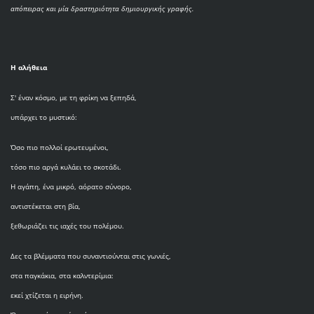
απόπειρας και μία δραστηριότητα δημιουργικής γραφής.
Η αλήθεια
Σ' έναν κόσμο, με τη φρίκη να ξεπηδά,
υπάρχει το μυστικό:
Όσο πιο πολλοί ερωτευμένοι,
τόσο πιο αργά κυλάει το σκοτάδι.
Η αγάπη, ένα μικρό, αόρατο σύνορο,
αντιστέκεται στη βία,
ξεθωριάζει τις ιαχές του πολέμου.
Δες τα βλέμματα που συναντιούνται στις γωνιές,
στα παγκάκια, στα καλντερίμια:
εκεί χτίζεται η ειρήνη.