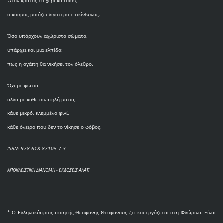
Όταν κρατάς το χέρι κάποιου,
ο κόσμος μοιάζει λιγότερο επικίνδυνος.
Όσο υπάρχουν αχώριστα σώματα,
υπάρχει και μια ελπίδα:
πως η αγάπη θα νικήσει τον όλεθρο.
Όχι με φωτιά
αλλά με κάθε σιωπηλή ματιά,
κάθε μικρό, κλεμμένο φιλί,
κάθε όνειρο που δεν το νίκησε ο φόβος.
ISBN: 978-618-87105-7-3
ΑΠΟΚΛΕΙΣΤΙΚΗ ΔΙΑΝΟΜΗ - ΕΚΔΟΣΕΙΣ ΑΛΑΤΙ
* O Eλληνοκύπριος ποιητής Θεοφάνης Θεοφάνους ζει και εργάζεται στη Φλώρινα. Είναι