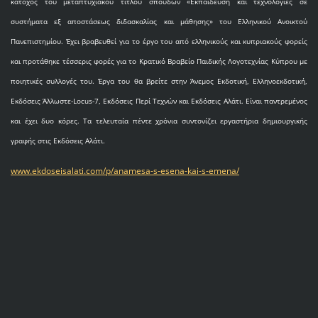
κάτοχος του μεταπτυχιακού τίτλου σπουδών «Εκπαίδευση και τεχνολογίες σε
συστήματα εξ αποστάσεως διδασκαλίας και μάθησης» του Ελληνικού Ανοικτού
Πανεπιστημίου. Έχει βραβευθεί για το έργο του από ελληνικούς και κυπριακούς φορείς
και προτάθηκε τέσσερις φορές για το Κρατικό Βραβείο Παιδικής Λογοτεχνίας Κύπρου με
ποιητικές συλλογές του. Έργα του θα βρείτε στην Άνεμος Εκδοτική, Ελληνοεκδοτική,
Εκδόσεις Άλλωστε-Locus-7, Εκδόσεις Περί Τεχνών και Εκδόσεις Αλάτι. Είναι παντρεμένος
και έχει δυο κόρες. Τα τελευταία πέντε χρόνια συντονίζει εργαστήρια δημιουργικής
γραφής στις Εκδόσεις Αλάτι.
www.ekdoseisalati.com/p/anamesa-s-esena-kai-s-emena/