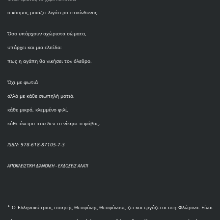
ο κόσμος μοιάζει λιγότερο επικίνδυνος.
Όσο υπάρχουν αχώριστα σώματα,
υπάρχει και μια ελπίδα:
πως η αγάπη θα νικήσει τον όλεθρο.
Όχι με φωτιά
αλλά με κάθε σιωπηλή ματιά,
κάθε μικρό, κλεμμένο φιλί,
κάθε όνειρο που δεν το νίκησε ο φόβος.
ISBN: 978-618-87105-7-3
ΑΠΟΚΛΕΙΣΤΙΚΗ ΔΙΑΝΟΜΗ - ΕΚΔΟΣΕΙΣ ΑΛΑΤΙ
* O Eλληνοκύπριος ποιητής Θεοφάνης Θεοφάνους ζει και εργάζεται στη Φλώρινα. Είναι