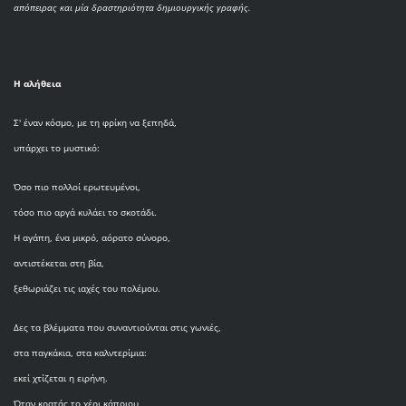
απόπειρας και μία δραστηριότητα δημιουργικής γραφής.
Η αλήθεια
Σ' έναν κόσμο, με τη φρίκη να ξεπηδά,
υπάρχει το μυστικό:
Όσο πιο πολλοί ερωτευμένοι,
τόσο πιο αργά κυλάει το σκοτάδι.
Η αγάπη, ένα μικρό, αόρατο σύνορο,
αντιστέκεται στη βία,
ξεθωριάζει τις ιαχές του πολέμου.
Δες τα βλέμματα που συναντιούνται στις γωνιές,
στα παγκάκια, στα καλντερίμια:
εκεί χτίζεται η ειρήνη.
Όταν κρατάς το χέρι κάποιου,