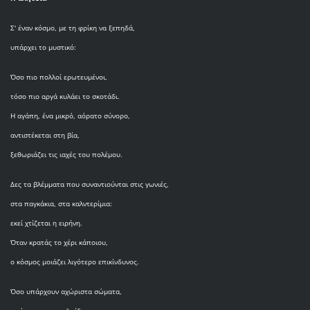
Σ' έναν κόσμο, με τη φρίκη να ξεπηδά,
υπάρχει το μυστικό:
Όσο πιο πολλοί ερωτευμένοι,
τόσο πιο αργά κυλάει το σκοτάδι.
Η αγάπη, ένα μικρό, αόρατο σύνορο,
αντιστέκεται στη βία,
ξεθωριάζει τις ιαχές του πολέμου.
Δες τα βλέμματα που συναντιούνται στις γωνιές,
στα παγκάκια, στα καλντερίμια:
εκεί χτίζεται η ειρήνη.
Όταν κρατάς το χέρι κάποιου,
ο κόσμος μοιάζει λιγότερο επικίνδυνος.
Όσο υπάρχουν αχώριστα σώματα,