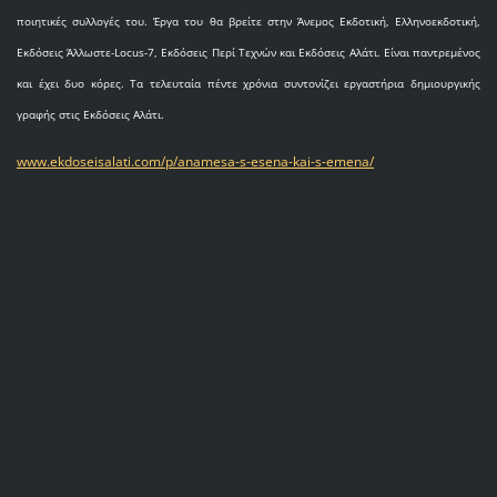
ποιητικές συλλογές του. Έργα του θα βρείτε στην Άνεμος Εκδοτική, Ελληνοεκδοτική,
Εκδόσεις Άλλωστε-Locus-7, Εκδόσεις Περί Τεχνών και Εκδόσεις Αλάτι. Είναι παντρεμένος
και έχει δυο κόρες. Τα τελευταία πέντε χρόνια συντονίζει εργαστήρια δημιουργικής
γραφής στις Εκδόσεις Αλάτι.
www.ekdoseisalati.com/p/anamesa-s-esena-kai-s-emena/