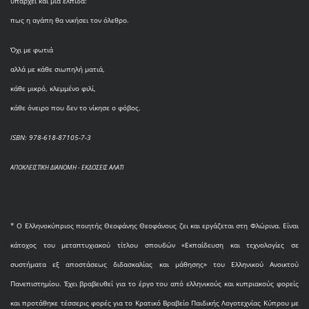
υπάρχει και μια ελπίδα:
πως η αγάπη θα νικήσει τον όλεθρο.
Όχι με φωτιά
αλλά με κάθε σιωπηλή ματιά,
κάθε μικρό, κλεμμένο φιλί,
κάθε όνειρο που δεν το νίκησε ο φόβος.
ISBN: 978-618-87105-7-3
ΑΠΟΚΛΕΙΣΤΙΚΗ ΔΙΑΝΟΜΗ - ΕΚΔΟΣΕΙΣ ΑΛΑΤΙ
* O Eλληνοκύπριος ποιητής Θεοφάνης Θεοφάνους ζει και εργάζεται στη Φλώρινα. Είναι
κάτοχος του μεταπτυχιακού τίτλου σπουδών «Εκπαίδευση και τεχνολογίες σε
συστήματα εξ αποστάσεως διδασκαλίας και μάθησης» του Ελληνικού Ανοικτού
Πανεπιστημίου. Έχει βραβευθεί για το έργο του από ελληνικούς και κυπριακούς φορείς
και προτάθηκε τέσσερις φορές για το Κρατικό Βραβείο Παιδικής Λογοτεχνίας Κύπρου με