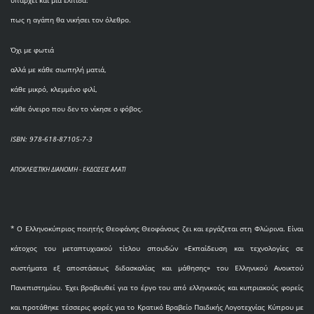
πως η αγάπη θα νικήσει τον όλεθρο.
Όχι με φωτιά
αλλά με κάθε σιωπηλή ματιά,
κάθε μικρό, κλεμμένο φιλί,
κάθε όνειρο που δεν το νίκησε ο φόβος.
ISBN: 978-618-87105-7-3
ΑΠΟΚΛΕΙΣΤΙΚΗ ΔΙΑΝΟΜΗ - ΕΚΔΟΣΕΙΣ ΑΛΑΤΙ
* O Eλληνοκύπριος ποιητής Θεοφάνης Θεοφάνους ζει και εργάζεται στη Φλώρινα. Είναι
κάτοχος του μεταπτυχιακού τίτλου σπουδών «Εκπαίδευση και τεχνολογίες σε
συστήματα εξ αποστάσεως διδασκαλίας και μάθησης» του Ελληνικού Ανοικτού
Πανεπιστημίου. Έχει βραβευθεί για το έργο του από ελληνικούς και κυπριακούς φορείς
και προτάθηκε τέσσερις φορές για το Κρατικό Βραβείο Παιδικής Λογοτεχνίας Κύπρου με