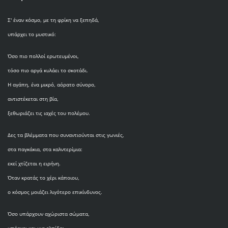
Σ' έναν κόσμο, με τη φρίκη να ξεπηδά,
υπάρχει το μυστικό:
Όσο πιο πολλοί ερωτευμένοι,
τόσο πιο αργά κυλάει το σκοτάδι.
Η αγάπη, ένα μικρό, αόρατο σύνορο,
αντιστέκεται στη βία,
ξεθωριάζει τις ιαχές του πολέμου.
Δες τα βλέμματα που συναντιούνται στις γωνιές,
στα παγκάκια, στα καλντερίμια:
εκεί χτίζεται η ειρήνη.
Όταν κρατάς το χέρι κάποιου,
ο κόσμος μοιάζει λιγότερο επικίνδυνος.
Όσο υπάρχουν αχώριστα σώματα,
υπάρχει και μια ελπίδα: