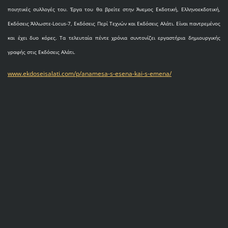
ποιητικές συλλογές του. Έργα του θα βρείτε στην Άνεμος Εκδοτική, Ελληνοεκδοτική,
Εκδόσεις Άλλωστε-Locus-7, Εκδόσεις Περί Τεχνών και Εκδόσεις Αλάτι. Είναι παντρεμένος
και έχει δυο κόρες. Τα τελευταία πέντε χρόνια συντονίζει εργαστήρια δημιουργικής
γραφής στις Εκδόσεις Αλάτι.
www.ekdoseisalati.com/p/anamesa-s-esena-kai-s-emena/