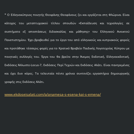
* O Eλληνοκύπριος ποιητής Θεοφάνης Θεοφάνους ζει και εργάζεται στη Φλώρινα. Είναι
κάτοχος του μεταπτυχιακού τίτλου σπουδών «Εκπαίδευση και τεχνολογίες σε
συστήματα εξ αποστάσεως διδασκαλίας και μάθησης» του Ελληνικού Ανοικτού
Πανεπιστημίου. Έχει βραβευθεί για το έργο του από ελληνικούς και κυπριακούς φορείς
και προτάθηκε τέσσερις φορές για το Κρατικό Βραβείο Παιδικής Λογοτεχνίας Κύπρου με
ποιητικές συλλογές του. Έργα του θα βρείτε στην Άνεμος Εκδοτική, Ελληνοεκδοτική,
Εκδόσεις Άλλωστε-Locus-7, Εκδόσεις Περί Τεχνών και Εκδόσεις Αλάτι. Είναι παντρεμένος
και έχει δυο κόρες. Τα τελευταία πέντε χρόνια συντονίζει εργαστήρια δημιουργικής
γραφής στις Εκδόσεις Αλάτι.
www.ekdoseisalati.com/p/anamesa-s-esena-kai-s-emena/