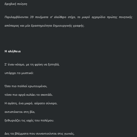
Εφηβική ποίηση
Περιλαμβάνονται 39 ποιήματα σ' ελεύθερο στίχο, το μικρό εγχειρίδιο πρώτης ποιητικής
απόπειρας και μία δραστηριότητα δημιουργικής γραφής.
Η αλήθεια
Σ' έναν κόσμο, με τη φρίκη να ξεπηδά,
υπάρχει το μυστικό:
Όσο πιο πολλοί ερωτευμένοι,
τόσο πιο αργά κυλάει το σκοτάδι.
Η αγάπη, ένα μικρό, αόρατο σύνορο,
αντιστέκεται στη βία,
ξεθωριάζει τις ιαχές του πολέμου.
Δες τα βλέμματα που συναντιούνται στις γωνιές,