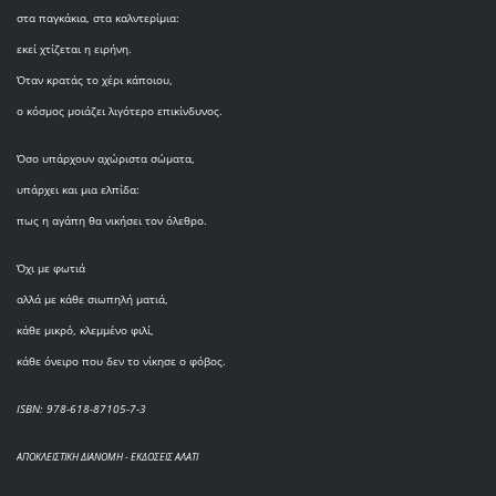
στα παγκάκια, στα καλντερίμια:
εκεί χτίζεται η ειρήνη.
Όταν κρατάς το χέρι κάποιου,
ο κόσμος μοιάζει λιγότερο επικίνδυνος.
Όσο υπάρχουν αχώριστα σώματα,
υπάρχει και μια ελπίδα:
πως η αγάπη θα νικήσει τον όλεθρο.
Όχι με φωτιά
αλλά με κάθε σιωπηλή ματιά,
κάθε μικρό, κλεμμένο φιλί,
κάθε όνειρο που δεν το νίκησε ο φόβος.
ISBN: 978-618-87105-7-3
ΑΠΟΚΛΕΙΣΤΙΚΗ ΔΙΑΝΟΜΗ - ΕΚΔΟΣΕΙΣ ΑΛΑΤΙ