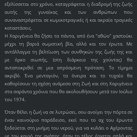
εξελίσσεται στο χρόνο, καταγράφεται η διαδρομή της ζωής
αυτής της γυναίκας και των ανθρώπων που
συναναστρέφεται σε κωμικοτραγικές ή και ακραία τραγικές
καταστάσεις.
Η Χαριγένεια θα ζήσει τα πάντα, από ένα "αθώο" χαστούκι
μέχρι τη βαριά σωματική βία, αλλά και τον έρωτα. Με
αντάλλαγμα τη βελτίωση των συνθηκών της ζωής της και
με όρκο σιωπής, (στη διάρκεια της χούντας) θα
ανταποκριθεί σε μια απρόσμενη πρόταση. Το τίμημα
ακριβό. Ένα μενταγιόν, τα όνειρα και το τυχαίο θα
καθορίσουν τη σχέση ανάμεσα στη Ζωή και στη Χαριγένεια
στα σαράντα χρόνια που θα ακολουθήσουν μετά τον Ιούλιο
του 1974.
Όταν θέλει η ζωή να σε λυτρώσει, σου ανοίγει την πόρτα σε
έναν καινούριο παράδεισο, εκεί που το αχ του έρωντα
ξοδεύεται στη μνήμη του νερού, για να κυλάει ο Αχέροντας
με τον καιρό της αγάπης, όταν το τέλος έρχεται απλά και