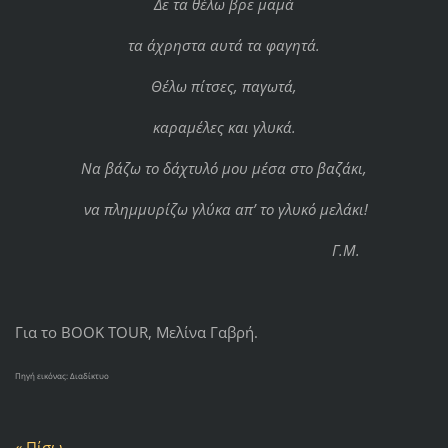
Δε τα θέλω βρε μαμά
τα άχρηστα αυτά τα φαγητά.
Θέλω πίτσες, παγωτά,
καραμέλες και γλυκά.
Να βάζω το δάχτυλό μου μέσα στο βαζάκι,
να πλημμυρίζω γλύκα απ’ το γλυκό μελάκι!
Γ.Μ.
Για το BOOK TOUR, Μελίνα Γαβρή.
Πηγή εικόνας: Διαδίκτυο
« Πίσω