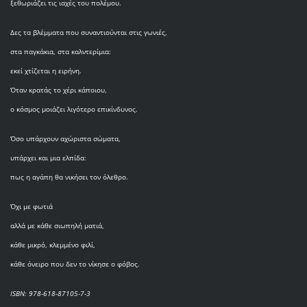
ξεθωριάζει τις ιαχές του πολέμου.
Δες τα βλέμματα που συναντιούνται στις γωνιές,
στα παγκάκια, στα καλντερίμια:
εκεί χτίζεται η ειρήνη.
Όταν κρατάς το χέρι κάποιου,
ο κόσμος μοιάζει λιγότερο επικίνδυνος.
Όσο υπάρχουν αχώριστα σώματα,
υπάρχει και μια ελπίδα:
πως η αγάπη θα νικήσει τον όλεθρο.
Όχι με φωτιά
αλλά με κάθε σιωπηλή ματιά,
κάθε μικρό, κλεμμένο φιλί,
κάθε όνειρο που δεν το νίκησε ο φόβος.
ISBN: 978-618-87105-7-3