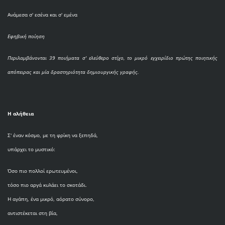
Ανάμεσα σ' εσένα και σ' εμένα
Εφηβική ποίηση
Περιλαμβάνονται 39 ποιήματα σ' ελεύθερο στίχο, το μικρό εγχειρίδιο πρώτης ποιητικής
απόπειρας και μία δραστηριότητα δημιουργικής γραφής.
Η αλήθεια
Σ' έναν κόσμο, με τη φρίκη να ξεπηδά,
υπάρχει το μυστικό:
Όσο πιο πολλοί ερωτευμένοι,
τόσο πιο αργά κυλάει το σκοτάδι.
Η αγάπη, ένα μικρό, αόρατο σύνορο,
αντιστέκεται στη βία,