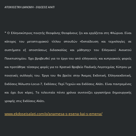
ΑΠΟΚΛΕΙΣΤΙΚΗ ΔΙΑΝΟΜΗ - ΕΚΔΟΣΕΙΣ ΑΛΑΤΙ
* O Eλληνοκύπριος ποιητής Θεοφάνης Θεοφάνους ζει και εργάζεται στη Φλώρινα. Είναι
κάτοχος του μεταπτυχιακού τίτλου σπουδών «Εκπαίδευση και τεχνολογίες σε
συστήματα εξ αποστάσεως διδασκαλίας και μάθησης» του Ελληνικού Ανοικτού
Πανεπιστημίου. Έχει βραβευθεί για το έργο του από ελληνικούς και κυπριακούς φορείς
και προτάθηκε τέσσερις φορές για το Κρατικό Βραβείο Παιδικής Λογοτεχνίας Κύπρου με
ποιητικές συλλογές του. Έργα του θα βρείτε στην Άνεμος Εκδοτική, Ελληνοεκδοτική,
Εκδόσεις Άλλωστε-Locus-7, Εκδόσεις Περί Τεχνών και Εκδόσεις Αλάτι. Είναι παντρεμένος
και έχει δυο κόρες. Τα τελευταία πέντε χρόνια συντονίζει εργαστήρια δημιουργικής
γραφής στις Εκδόσεις Αλάτι.
www.ekdoseisalati.com/p/anamesa-s-esena-kai-s-emena/