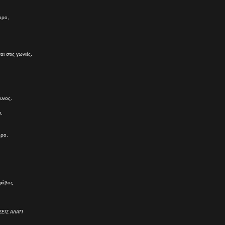
ορο,
ι στις γωνιές,
δυνος.
,
θρο.
 φόβος.
ΕΙΣ ΑΛΑΤΙ