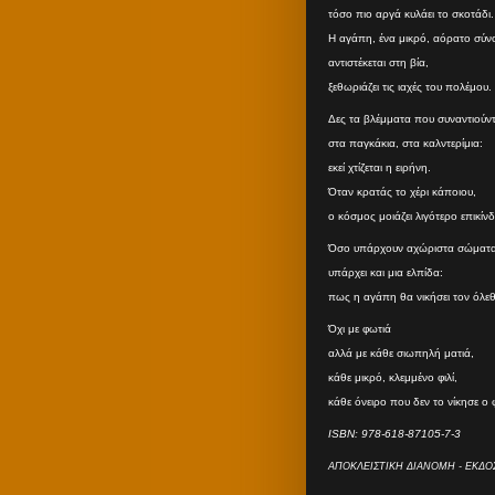
τόσο πιο αργά κυλάει το σκοτάδι.
Η αγάπη, ένα μικρό, αόρατο σύν
αντιστέκεται στη βία,
ξεθωριάζει τις ιαχές του πολέμου.
Δες τα βλέμματα που συναντιούντα
στα παγκάκια, στα καλντερίμια:
εκεί χτίζεται η ειρήνη.
Όταν κρατάς το χέρι κάποιου,
ο κόσμος μοιάζει λιγότερο επικίν
Όσο υπάρχουν αχώριστα σώματα
υπάρχει και μια ελπίδα:
πως η αγάπη θα νικήσει τον όλε
Όχι με φωτιά
αλλά με κάθε σιωπηλή ματιά,
κάθε μικρό, κλεμμένο φιλί,
κάθε όνειρο που δεν το νίκησε ο
ISBN: 978-618-87105-7-3
ΑΠΟΚΛΕΙΣΤΙΚΗ ΔΙΑΝΟΜΗ - ΕΚΔΟΣ