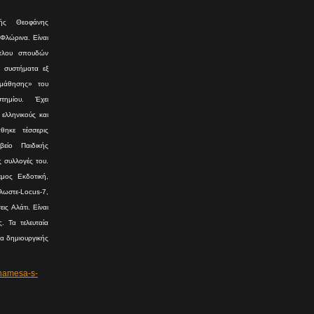
ής Θεοφάνης
 Φλώρινα. Είναι
ίτλου σπουδών
ε συστήματα εξ
 μάθησης» του
τημίου. Έχει
ελληνικούς και
θηκε τέσσερις
είο Παιδικής
ς συλλογές του.
μος Εκδοτική,
ωστε-Locus-7,
ις Αλάτι. Είναι
. Τα τελευταία
ια δημιουργικής
namesa-s-