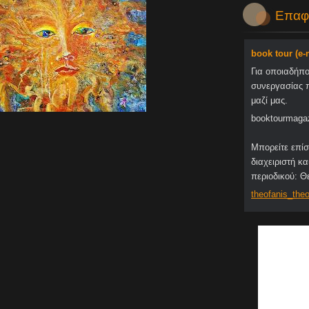
Επαφ
book tour (e
Για οποιαδήπ
συνεργασίας 
μαζί μας.
booktourmaga
Μπορείτε επίσ
διαχειριστή κα
περιοδικού: 
theofani
s_theo