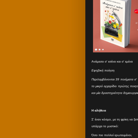
Ανάμεσα σ' εσένα και σ' εμένα
Εφηβική ποίηση
Περιλαμβάνονται 39 ποιήματα σ' 
το μικρό εγχειρίδιο πρώτης ποιη
και μία δραστηριότητα δημιουργι
Η αλήθεια
Σ' έναν κόσμο, με τη φρίκη να ξε
υπάρχει το μυστικό:
Όσο πιο πολλοί ερωτευμένοι,