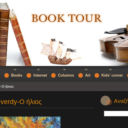
Books
Internet
Columns
Art
Kids' corner
-Ο ήλιος
everdy-Ο ήλιος
Αναζή