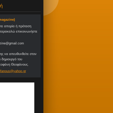
ή
-magazine)
οτε απορία ή πρόταση
παρακαλώ επικοινωνήστε
zine@gmail.com
ης να απευθυνθείτε στον
ι δημιουργό του
Θεοφάνη Θεοφάνους.
fa
nous@yah
oo.gr