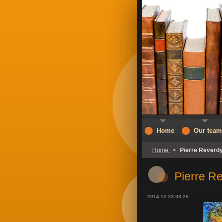
Home
Our team
Home
>
Pierre Reverdy
Pierre R
2014-12-23 08:28