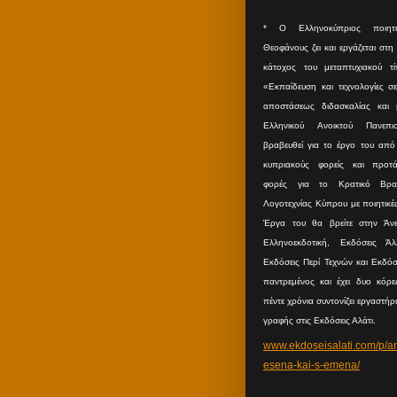
* O Eλληνοκύπριος ποιητ
Θεοφάνους ζει και εργάζεται στη
κάτοχος του μεταπτυχιακού τ
«Εκπαίδευση και τεχνολογίες σ
αποστάσεως διδασκαλίας και
Ελληνικού Ανοικτού Πανεπισ
βραβευθεί για το έργο του από 
κυπριακούς φορείς και προτά
φορές για το Κρατικό Βραβ
Λογοτεχνίας Κύπρου με ποιητικέ
Έργα του θα βρείτε στην Άνε
Ελληνοεκδοτική, Εκδόσεις Άλλ
Εκδόσεις Περί Τεχνών και Εκδόσε
παντρεμένος και έχει δυο κόρες
πέντε χρόνια συντονίζει εργαστήρ
γραφής στις Εκδόσεις Αλάτι.
www.ekdoseisalati.com/p/a
esena-kai-s-emena/