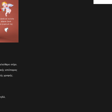
ελεύθερο στίχο,
τικής απόπειρας
κής γραφής.
πηδά,