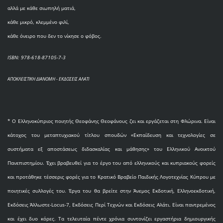
αλλά με κάθε σιωπηλή ματιά,
κάθε μικρό, κλεμμένο φιλί,
κάθε όνειρο που δεν το νίκησε ο φόβος.
ISBN: 978-618-87105-7-3
ΑΠΟΚΛΕΙΣΤΙΚΗ ΔΙΑΝΟΜΗ - ΕΚΔΟΣΕΙΣ ΑΛΑΤΙ
* O Eλληνοκύπριος ποιητής Θεοφάνης Θεοφάνους ζει και εργάζεται στη Φλώρινα. Είναι
κάτοχος του μεταπτυχιακού τίτλου σπουδών «Εκπαίδευση και τεχνολογίες σε
συστήματα εξ αποστάσεως διδασκαλίας και μάθησης» του Ελληνικού Ανοικτού
Πανεπιστημίου. Έχει βραβευθεί για το έργο του από ελληνικούς και κυπριακούς φορείς
και προτάθηκε τέσσερις φορές για το Κρατικό Βραβείο Παιδικής Λογοτεχνίας Κύπρου με
ποιητικές συλλογές του. Έργα του θα βρείτε στην Άνεμος Εκδοτική, Ελληνοεκδοτική,
Εκδόσεις Άλλωστε-Locus-7, Εκδόσεις Περί Τεχνών και Εκδόσεις Αλάτι. Είναι παντρεμένος
και έχει δυο κόρες. Τα τελευταία πέντε χρόνια συντονίζει εργαστήρια δημιουργικής