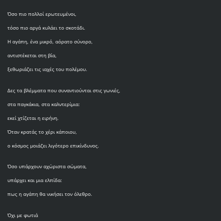
Όσο πιο πολλοί ερωτευμένοι,
τόσο πιο αργά κυλάει το σκοτάδι.
Η αγάπη, ένα μικρό, αόρατο σύνορο,
αντιστέκεται στη βία,
ξεθωριάζει τις ιαχές του πολέμου.
Δες τα βλέμματα που συναντιούνται στις γωνιές,
στα παγκάκια, στα καλντερίμια:
εκεί χτίζεται η ειρήνη.
Όταν κρατάς το χέρι κάποιου,
ο κόσμος μοιάζει λιγότερο επικίνδυνος.
Όσο υπάρχουν αχώριστα σώματα,
υπάρχει και μια ελπίδα:
πως η αγάπη θα νικήσει τον όλεθρο.
Όχι με φωτιά