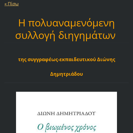
« Πίσω
Η πολυαναμενόμενη
συλλογή διηγημάτων
της συγγραφέως-εκπαιδευτικού Διώνης
Δημητριάδου