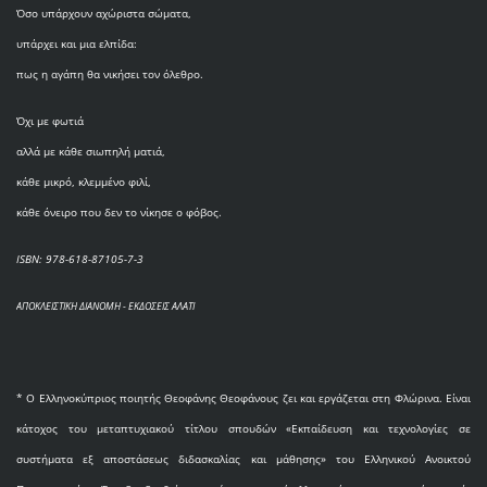
Όσο υπάρχουν αχώριστα σώματα,
υπάρχει και μια ελπίδα:
πως η αγάπη θα νικήσει τον όλεθρο.
Όχι με φωτιά
αλλά με κάθε σιωπηλή ματιά,
κάθε μικρό, κλεμμένο φιλί,
κάθε όνειρο που δεν το νίκησε ο φόβος.
ISBN: 978-618-87105-7-3
ΑΠΟΚΛΕΙΣΤΙΚΗ ΔΙΑΝΟΜΗ - ΕΚΔΟΣΕΙΣ ΑΛΑΤΙ
* O Eλληνοκύπριος ποιητής Θεοφάνης Θεοφάνους ζει και εργάζεται στη Φλώρινα. Είναι
κάτοχος του μεταπτυχιακού τίτλου σπουδών «Εκπαίδευση και τεχνολογίες σε
συστήματα εξ αποστάσεως διδασκαλίας και μάθησης» του Ελληνικού Ανοικτού