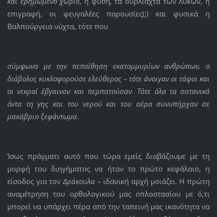
και ερημωμένο χωριό
, η φύση, τα ουρλιαχτά των λύκων, η
επιγραφή, οι φευγαλέες παρουσίες(;) και φυσικά η
Βαλπούργεια νύχτα, τότε που
σύμφωνα με την πεποίθηση εκατομμυρίων ανθρώπων, ο
διάβολος κυκλοφορούσε ελεύθερος – τότε άνοιγαν οι τάφοι και
οι νεκροί έβγαιναν και περπατούσαν. Τότε όλα τα σατανικά
όντα τη γης και του νερού και του αέρα συνυπήρχαν σε
μακάβριο ξεφάντωμα
.
Ίσως πράγματι αυτό που τώρα εμείς διαβάζουμε με τη
μορφή του διηγήματος να ήταν το πρώτο κεφάλαιο, η
είσοδος για τον
Δράκουλα
– ιδανική αρχή μοιάζει. Η πρώτη
αναμέτρηση του ορθολογικού μας οπλοστασίου με ό,τι
μπορεί να υπάρχει πέρα από την ταπεινή μας ικανότητα να