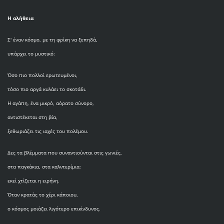
Η αλήθεια
Σ' έναν κόσμο, με τη φρίκη να ξεπηδά,
υπάρχει το μυστικό:
Όσο πιο πολλοί ερωτευμένοι,
τόσο πιο αργά κυλάει το σκοτάδι.
Η αγάπη, ένα μικρό, αόρατο σύνορο,
αντιστέκεται στη βία,
ξεθωριάζει τις ιαχές του πολέμου.
Δες τα βλέμματα που συναντιούνται στις γωνιές,
στα παγκάκια, στα καλντερίμια:
εκεί χτίζεται η ειρήνη.
Όταν κρατάς το χέρι κάποιου,
ο κόσμος μοιάζει λιγότερο επικίνδυνος.