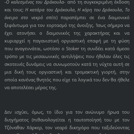
-
Ο καλεσμένος του Δράκουλα
- από τη συγκεκριμένη έκδοση
και τους:
Η κατάρα του Δράκουλα
,
Η κόρη του Δράκουλα
,
Το
όνειρο στο νεκρό σπίτι
) παραπέμπει σε ένα δαιμονικό
ξεφάντωμα για τον εορτασμό της άνοιξης. Ίσως σήμερα να
έχει ατονήσει ο δαιμονικός της χαρακτήρας και να
κυριαρχεί η παγανιστική οργιαστική επαφή με τη φύση
που αναγεννάται, ωστόσο ο Stoker τη συνδέει κατά άμεσο
τρόπο με τις μεσαιωνικές αντιλήψεις που ήθελαν όλες τις
σκοτεινές δυνάμεις να συνωμοτούν κατά τη νύχτα αυτή σε
μια δική τους οργιαστική και τρομακτική γιορτή, στην
οποία κανένας θνητός που είχε τα λογικά του δεν θα ήθελε
να αποτελέσει μέρος της.
Δεν ισχύει, όμως, το ίδιο για τον ανώνυμο ήρωα του
διηγήματος (πιθανολογείται η ταυτοποίησή του με τον
Τζόναθαν Χάρκερ, τον νεαρό δικηγόρο που ταξιδεύοντας