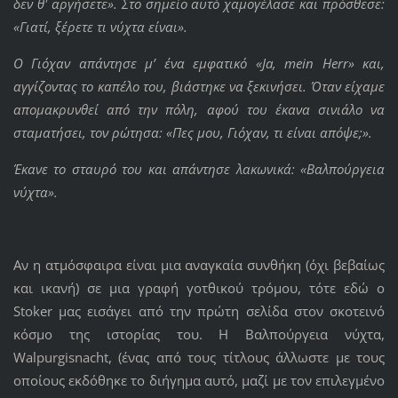
δεν θ' αργήσετε». Στο σημείο αυτό χαμογέλασε και πρόσθεσε:
«Γιατί, ξέρετε τι νύχτα είναι».
Ο Γιόχαν απάντησε μ’ ένα εμφατικό «
Ja,
mein
Herr» και,
αγγίζοντας το καπέλο του, βιάστηκε να ξεκινήσει. Όταν είχαμε
απομακρυνθεί από την πόλη, αφού του έκανα σινιάλο να
σταματήσει, τον ρώτησα: «Πες μου, Γιόχαν, τι είναι απόψε;».
Έκανε το σταυρό του και απάντησε λακωνικά: «Βαλπούργεια
νύχτα».
Αν η ατμόσφαιρα είναι μια αναγκαία συνθήκη (όχι βεβαίως
και ικανή) σε μια γραφή γοτθικού τρόμου, τότε εδώ ο
Stoker μας εισάγει από την πρώτη σελίδα στον σκοτεινό
κόσμο της ιστορίας του. Η Βαλπούργεια νύχτα,
Walpurgisnacht, (ένας από τους τίτλους άλλωστε με τους
οποίους εκδόθηκε το διήγημα αυτό, μαζί με τον επιλεγμένο