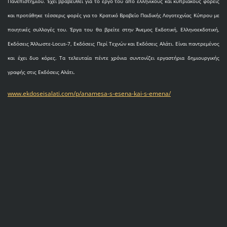
Πανεπιστημίου. Έχει βραβευθεί για το έργο του από ελληνικούς και κυπριακούς φορείς
και προτάθηκε τέσσερις φορές για το Κρατικό Βραβείο Παιδικής Λογοτεχνίας Κύπρου με
ποιητικές συλλογές του. Έργα του θα βρείτε στην Άνεμος Εκδοτική, Ελληνοεκδοτική,
Εκδόσεις Άλλωστε-Locus-7, Εκδόσεις Περί Τεχνών και Εκδόσεις Αλάτι. Είναι παντρεμένος
και έχει δυο κόρες. Τα τελευταία πέντε χρόνια συντονίζει εργαστήρια δημιουργικής
γραφής στις Εκδόσεις Αλάτι.
www.ekdoseisalati.com/p/anamesa-s-esena-kai-s-emena/