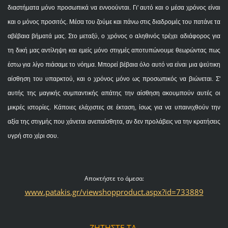
διαστήματα μόνο προσωπικά να εννοούνται. Γι' αυτό και ο μέσα χρόνος είναι
και ο μόνος προσιτός. Μέσα του ζούμε και πάνω στις διαδρομές του πατάνε τα
αβέβαια βήματά μας. Στο μεταξύ, ο χρόνος ο αληθινός τρέχει αδιάφορος για
τη δική μας αντίληψη και εμείς μόνο στιγμές αποτυπώνουμε θεωρώντας πως
έστω για λίγο πιάσαμε το νόημα. Μπορεί βέβαια όλο αυτό να είναι μια ψεύτικη
αίσθηση του υπαρκτού, και ο χρόνος μόνο ως προσωπικός να βιώνεται. Σ'
αυτής της μαγικής συμπαντικής απάτης την αίσθηση ακουμπούν αυτές οι
μικρές ιστορίες. Κάποιες ελάχιστες σε έκταση, ίσως για να υπαινιχθούν την
αξία της στιγμής που χάνεται ανεπαίσθητα, αν δεν προλάβεις να την κρατήσεις
υγρή στο χέρι σου.
Αποκτήστε το άμεσα:
www.patakis.gr/viewshopproduct.aspx?id=733889