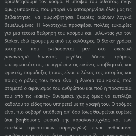
οριοθετήσουμε τον κόσμο. Η υποψία του αθέατου, πλην
όμως υπαρκτού, που μπορεί να κατακρημνίσει όλες μας τις
βεβαιότητες, να αμφισβητήσει θεωρίες αιώνων λογικά
θεμελιωμένες. Η λογοτεχνία προσφέρει πολλές ευκαιρίες
για μια τέτοια θεώρηση του κόσμου και, μιλώντας για τον
Stoker, εδώ έχουμε μια από τις καλύτερες. Ο Stoker γράφει
ιστορίες που εντάσσονται μεν στο
σκοτεινό
ρομαντισμό
δίνοντας μεγάλες δόσεις τρόμου,
υπερφυσικότητας, περιγράφοντας εικόνες υποβλητικές και
φρικτές, παράδοξες (ποιος είναι ο λύκος της ιστορίας και
ποιος ο ρόλος του, ποια είναι η έννοια του κακού, πού
σταματά ο αφανισμός του ανθρώπου και πού η προστασία
του από τις «κακές» δυνάμεις), χωρίς όμως να ευτελίζει
καθόλου το είδος που υπηρετεί με τη γραφή του. Ο τρόμος
είναι πιο σοβαρή υπόθεση απ’ όσο ίσως θεωρείται ευρέως
(και βοηθούσης φυσικά της παραλογοτεχνίας και των
ευτελών τηλεοπτικών παραγωγών)· είναι ανθρώπινη
συνθήκη υπαρκτή και δείχνει να το γνωρίζει ο συγγραφέας