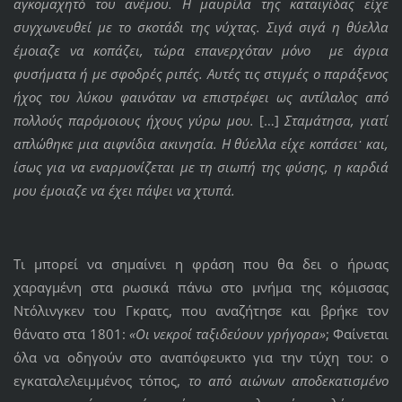
αγκομαχητό του ανέμου. Η μαυρίλα της καταιγίδας είχε
συγχωνευθεί με το σκοτάδι της νύχτας. Σιγά σιγά η θύελλα
έμοιαζε να κοπάζει, τώρα επανερχόταν μόνο με άγρια
φυσήματα ή με σφοδρές ριπές. Αυτές τις στιγμές ο παράξενος
ήχος του λύκου φαινόταν να επιστρέφει ως αντίλαλος από
πολλούς παρόμοιους ήχους γύρω μου.
[…]
Σταμάτησα, γιατί
απλώθηκε μια αιφνίδια ακινησία. Η θύελλα είχε κοπάσει· και,
ίσως για να εναρμονίζεται με τη σιωπή της φύσης, η καρδιά
μου έμοιαζε να έχει πάψει να χτυπά.
Τι μπορεί να σημαίνει η φράση που θα δει ο ήρωας
χαραγμένη στα ρωσικά πάνω στο μνήμα της κόμισσας
Ντόλινγκεν του Γκρατς, που αναζήτησε και βρήκε τον
θάνατο στα 1801:
«Οι νεκροί ταξιδεύουν γρήγορα»
; Φαίνεται
όλα να οδηγούν στο αναπόφευκτο για την τύχη του: ο
εγκαταλελειμμένος τόπος,
το από αιώνων αποδεκατισμένο