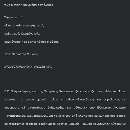
πως η αγάπη θα νικήσει τον όλεθρο.
Όχι με φωτιά
αλλά με κάθε σιωπηλή ματιά,
κάθε μικρό, κλεμμένο φιλί,
κάθε όνειρο που δεν το νίκησε ο φόβος.
ISBN: 978-618-87105-7-3
ΑΠΟΚΛΕΙΣΤΙΚΗ ΔΙΑΝΟΜΗ - ΕΚΔΟΣΕΙΣ ΑΛΑΤΙ
* O Eλληνοκύπριος ποιητής Θεοφάνης Θεοφάνους ζει και εργάζεται στη Φλώρινα. Είναι
κάτοχος του μεταπτυχιακού τίτλου σπουδών «Εκπαίδευση και τεχνολογίες σε
συστήματα εξ αποστάσεως διδασκαλίας και μάθησης» του Ελληνικού Ανοικτού
Πανεπιστημίου. Έχει βραβευθεί για το έργο του από ελληνικούς και κυπριακούς φορείς
και προτάθηκε τέσσερις φορές για το Κρατικό Βραβείο Παιδικής Λογοτεχνίας Κύπρου με