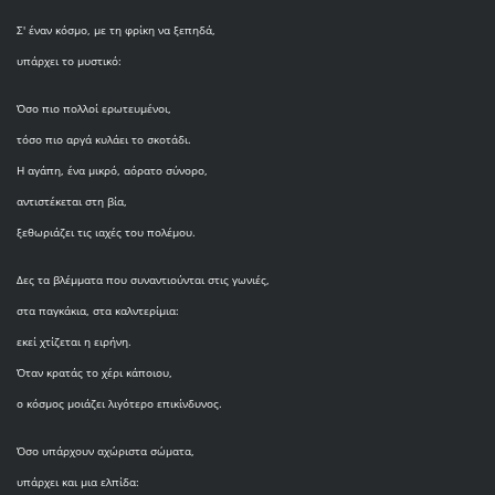
Σ' έναν κόσμο, με τη φρίκη να ξεπηδά,
υπάρχει το μυστικό:
Όσο πιο πολλοί ερωτευμένοι,
τόσο πιο αργά κυλάει το σκοτάδι.
Η αγάπη, ένα μικρό, αόρατο σύνορο,
αντιστέκεται στη βία,
ξεθωριάζει τις ιαχές του πολέμου.
Δες τα βλέμματα που συναντιούνται στις γωνιές,
στα παγκάκια, στα καλντερίμια:
εκεί χτίζεται η ειρήνη.
Όταν κρατάς το χέρι κάποιου,
ο κόσμος μοιάζει λιγότερο επικίνδυνος.
Όσο υπάρχουν αχώριστα σώματα,
υπάρχει και μια ελπίδα: