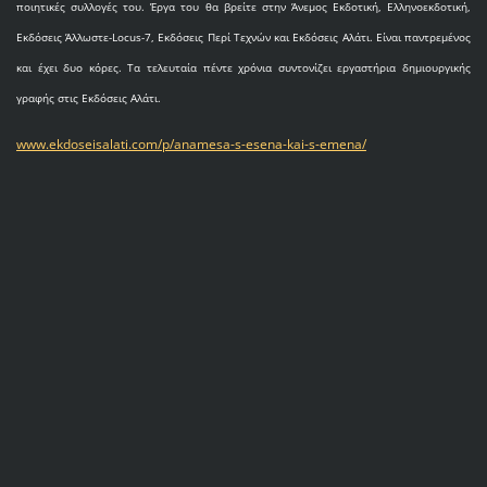
ποιητικές συλλογές του. Έργα του θα βρείτε στην Άνεμος Εκδοτική, Ελληνοεκδοτική,
Εκδόσεις Άλλωστε-Locus-7, Εκδόσεις Περί Τεχνών και Εκδόσεις Αλάτι. Είναι παντρεμένος
και έχει δυο κόρες. Τα τελευταία πέντε χρόνια συντονίζει εργαστήρια δημιουργικής
γραφής στις Εκδόσεις Αλάτι.
www.ekdoseisalati.com/p/anamesa-s-esena-kai-s-emena/