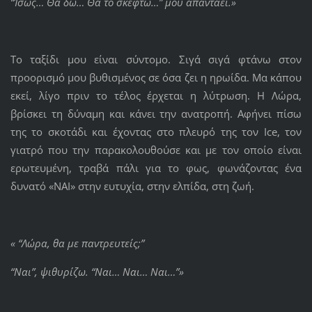
“Ίσως… Θα δω… Θα το σκεφτώ…” μου απαντάει.»
Το ταξίδι μου είναι σύντομο. Σιγά σιγά φτάνω στον
προορισμό μου βυθισμένος σε όσα ζει η ηρωίδα. Μα κάπου
εκεί, λίγο πριν το τέλος έρχεται η λύτρωση. Η Λώρα,
βρίσκει τη δύναμη και κάνει την ανατροπή. Αφήνει πίσω
της το σκοτάδι και έχοντας στο πλευρό της τον Ice, τον
γιατρό που την παρακολουθούσε και με τον οποίο είναι
ερωτευμένη, τραβά πάλι για το φως, φωνάζοντας ένα
δυνατό «ΝΑΙ» στην ευτυχία, στην ελπίδα, στη ζωή.
« “Λώρα, θα με παντρευτείς;”
“Ναι”, ψιθυρίζω. “Ναι… Ναι… Ναι…”»