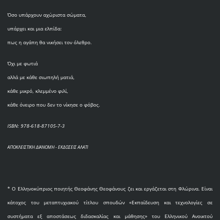
Όσο υπάρχουν αχώριστα σώματα,
υπάρχει και μια ελπίδα:
πως η αγάπη θα νικήσει τον όλεθρο.
Όχι με φωτιά
αλλά με κάθε σιωπηλή ματιά,
κάθε μικρό, κλεμμένο φιλί,
κάθε όνειρο που δεν το νίκησε ο φόβος.
ISBN: 978-618-87105-7-3
ΑΠΟΚΛΕΙΣΤΙΚΗ ΔΙΑΝΟΜΗ - ΕΚΔΟΣΕΙΣ ΑΛΑΤΙ
* O Eλληνοκύπριος ποιητής Θεοφάνης Θεοφάνους ζει και εργάζεται στη Φλώρινα. Είναι
κάτοχος του μεταπτυχιακού τίτλου σπουδών «Εκπαίδευση και τεχνολογίες σε
συστήματα εξ αποστάσεως διδασκαλίας και μάθησης» του Ελληνικού Ανοικτού