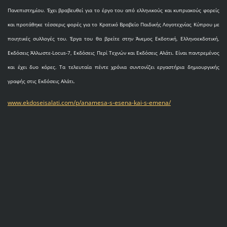
Πανεπιστημίου. Έχει βραβευθεί για το έργο του από ελληνικούς και κυπριακούς φορείς
και προτάθηκε τέσσερις φορές για το Κρατικό Βραβείο Παιδικής Λογοτεχνίας Κύπρου με
ποιητικές συλλογές του. Έργα του θα βρείτε στην Άνεμος Εκδοτική, Ελληνοεκδοτική,
Εκδόσεις Άλλωστε-Locus-7, Εκδόσεις Περί Τεχνών και Εκδόσεις Αλάτι. Είναι παντρεμένος
και έχει δυο κόρες. Τα τελευταία πέντε χρόνια συντονίζει εργαστήρια δημιουργικής
γραφής στις Εκδόσεις Αλάτι.
www.ekdoseisalati.com/p/anamesa-s-esena-kai-s-emena/