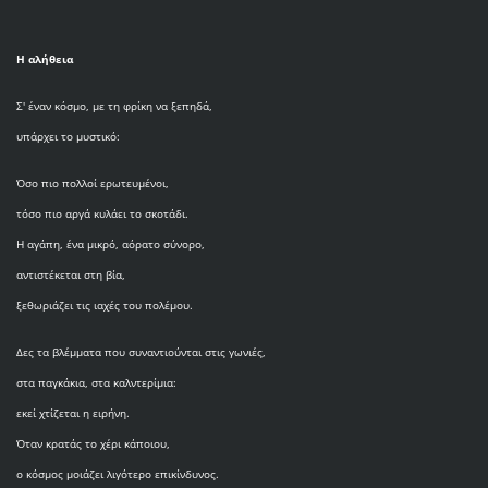
Η αλήθεια
Σ' έναν κόσμο, με τη φρίκη να ξεπηδά,
υπάρχει το μυστικό:
Όσο πιο πολλοί ερωτευμένοι,
τόσο πιο αργά κυλάει το σκοτάδι.
Η αγάπη, ένα μικρό, αόρατο σύνορο,
αντιστέκεται στη βία,
ξεθωριάζει τις ιαχές του πολέμου.
Δες τα βλέμματα που συναντιούνται στις γωνιές,
στα παγκάκια, στα καλντερίμια:
εκεί χτίζεται η ειρήνη.
Όταν κρατάς το χέρι κάποιου,
ο κόσμος μοιάζει λιγότερο επικίνδυνος.