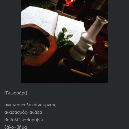
[Γλωσσάρι]
αγκίνιος=ολοκαίνουργιος
ανασασμός=ανάσα
βαβαλίζω=θορυβώ
ζάλο=βήμα