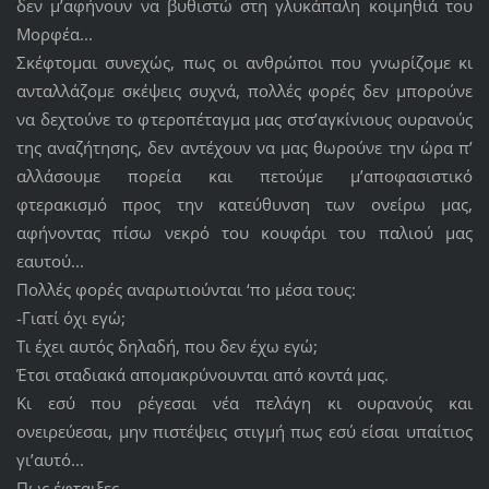
δεν μ’αφήνουν να βυθιστώ στη γλυκάπαλη κοιμηθιά του
Μορφέα...
Σκέφτομαι συνεχώς, πως οι ανθρώποι που γνωρίζομε κι
ανταλλάζομε σκέψεις συχνά, πολλές φορές δεν μπορούνε
να δεχτούνε το φτεροπέταγμα μας στσ’αγκίνιους ουρανούς
της αναζήτησης, δεν αντέχουν να μας θωρούνε την ώρα π’
αλλάσουμε πορεία και πετούμε μ’αποφασιστικό
φτερακισμό προς την κατεύθυνση των ονείρω μας,
αφήνοντας πίσω νεκρό του κουφάρι του παλιού μας
εαυτού...
Πολλές φορές αναρωτιούνται ‘πο μέσα τους:
-Γιατί όχι εγώ;
Τι έχει αυτός δηλαδή, που δεν έχω εγώ;
Έτσι σταδιακά απομακρύνουνται από κοντά μας.
Κι εσύ που ρέγεσαι νέα πελάγη κι ουρανούς και
ονειρεύεσαι, μην πιστέψεις στιγμή πως εσύ είσαι υπαίτιος
γι’αυτό...
Πως έφταιξες...