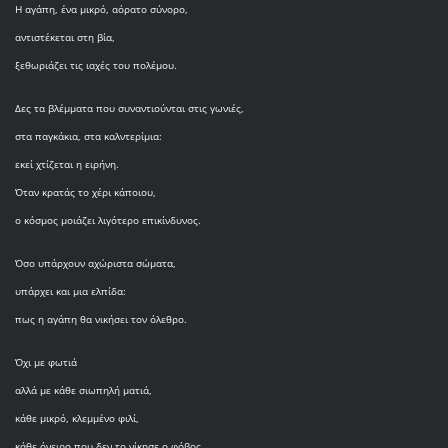
Η αγάπη, ένα μικρό, αόρατο σύνορο,
αντιστέκεται στη βία,
ξεθωριάζει τις ιαχές του πολέμου.
Δες τα βλέμματα που συναντιούνται στις γωνιές,
στα παγκάκια, στα καλντερίμια:
εκεί χτίζεται η ειρήνη.
Όταν κρατάς το χέρι κάποιου,
ο κόσμος μοιάζει λιγότερο επικίνδυνος.
Όσο υπάρχουν αχώριστα σώματα,
υπάρχει και μια ελπίδα:
πως η αγάπη θα νικήσει τον όλεθρο.
Όχι με φωτιά
αλλά με κάθε σιωπηλή ματιά,
κάθε μικρό, κλεμμένο φιλί,
κάθε όνειρο που δεν το νίκησε ο φόβος.