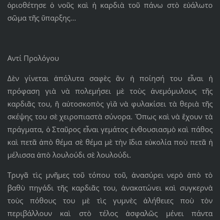
ὁριοθέτησε ὁ νοῦς καὶ ἡ καρδιὰ τοῦ πάνω στὸ εὐάλωτο
σῶμα τῆς ὕπαρξης...
Αντί Προλόγου
Δὲν γίνεται ἀπόλυτα σαφὲς ἂν ἡ ποίησή του εἶναι ἡ
πρόφαση γιὰ νὰ πολεμήσει μὲ τοὺς ἀνεμόμυλους τῆς
καρδιᾶς του, ἢ αὐτοσκοπὸς γὶἃ νὰ φυλακίσει τὰ θεριὰ τῆς
σκέψης του σὲ χειροπιαστὰ σύνορα. Ὅπως καὶ νὰ ἔχουν τὰ
πράγματα, ὁ Σταῦρος εἶναι γεμάτος ἐνθουσιασμὸ καὶ πάθος
καὶ πετᾶ ἀπὸ θέμα σὲ θέμα μὲ τὴν ἴδια εὐκολία ποὺ πετᾶ ἡ
μέλισσα ἀπὸ λουλούδι σὲ λουλούδι.
Τρυγᾶ τὶς μνῆμες τοῦ τόπου τοῦ, ἀνασύρει νερὸ ἀπὸ τὸ
βαθὺ πηγάδι τῆς καρδιᾶς του, ἀνακατώνει καὶ συγκερνὰ
τοὺς πόθους του μὲ τὶς γυμνὲς ἀλήθειες ποὺ τὸν
περιβάλλουν καὶ στὸ τέλος ἀσφαλῶς μένει πάντα