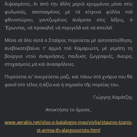
διψασμένος...Κι ἀπὸ τὴν ἄλλη μεριὰ κρυμμένος μέσα στὶς
φυλωσιές, σκεπασμένος μὲ τὰ κίτρινα φύλλα τοῦ
φθινοπώρου, γαντζωμένος ἀνάμεσα στὶς λέξεις, ὁ
Ἔρωντας, νὰ προκαλεῖ, νὰ περιγελᾶ καὶ νὰ ἀπειλεῖ.
Μέσα σὲ ὅλα αὐτὰ ὁ Σταῦρος πορεύεται μὲ αὐτοπεποίθηση,
ἀνεβοκατεβαίνει τ’ ἀρμιὰ τοῦ Καμαριώτη, μὲ γεμάτη τη
βούργια ντοὺ ἀναμνήσεις, παιδικὲς ζωγραφιές, ὄνειρα,
στοχασμοὺς μὰ καὶ ἀνασφάλειες.
Πορεύεται κι’ ὀνειρεύεται μαζί, καὶ πάνω στὰ χνάρια του θὰ
φανεῖ στὸ τέλος ἡ ἀξία καὶ ἡ σημασία τῆς πορείας του.
Γιώργης Καράτζης
Αποκτήστε το άμεσα:
www.aerakis.net/olos-o-katalogos-mas/vivlia/stauros-tzanis-
st-armia-th-alargoxoristo.html