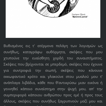
Βυθισμένος εις τ' ατέρμονα πελάγη των λογισμών ως
συνήθως, καταγράφω αυθόρμητα, σκέψεις που μου
χτυπούνε την ευαίσθητη χορδή του συναιστήματος.
Σκέψεις που βρίχνονται σε μπερδεμό, σκέψεις που έχουνε
για συντροφιά την σιωπή, σκέψεις που κάνουνε
εκκωφαντικό κρότο και γλακούνε στου μυαλού μου τ’
ανάπλαγα λιβάδια, κάθε που θ’αντικρύσω μιαν εικόνα ή
γεννηθεί κάποιο συναίστημα στην ψυχή μου, απ’ την
συμπεριφορά κάποιου ανθρώπου προς εμέ ή προς τους
άλλους, σκέψεις που συνήθως ξαγρυπνούν μαζί μου και