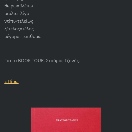
θωρώ=βλέπω
μιάλια=λίγο
ντίπι=τελείως
ξέτελος=τέλος
ρέγομαι=επιθυμώ
Για το BOOK TOUR, Σταύρος Τζανής.
« Πίσω