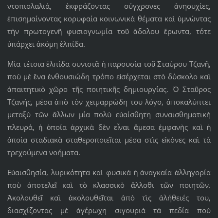
ντοπιολαλιά, ἐκφράζοντας σύγχρονες ἀνησυχίες,
ἐπισημαίνοντας κορυφαία κοινωνικὰ θέματα καὶ ὑμνώντας
τὴν πρωτογενῆ φυσιογνωμία τοῦ ἄδολου ἔρωντα, τότε
ὑπάρχει ἀκόμη ἐλπίδα.
Μία τέτοια ἐλπίδα συνιστᾶ ἡ παρουσία τοῦ Σταύρου Τζανῆ,
ποὺ μὲ ἕνα ἐνθουσιώδη τρόπο εἰσέρχεται στὸ δύσκολο καὶ
ἀπαιτητικὸ χῶρο τῆς ποιητικῆς δημιουργίας. Ὁ Σταῦρος
Τζανής, μέσα ἀπὸ τὸν χειμαρρώδη του λόγο, ἀποκαλύπτει
μεταξὺ τῶν ἄλλων μία πολὺ εὐαίσθητη συναισθηματικὴ
πλευρά, ἡ ὁποία ἀρχικὰ δὲν εἶναι ἄμεσα ἐμφανὴς καὶ ἡ
ὁποία σταδιακὰ σταθεροποιεῖται μέσα στὶς εἰκόνες καὶ τὰ
τρεχούμενα νοήματα.
Εὐαισθησία, λυρικότητα καὶ φυσικὰ ἡ ἀναγκαία ἀλληγορία
ποὺ ἀποτελεῖ καὶ τὸ κλασσικὸ ἄλλοθι τῶν ποιητῶν.
Ἀκολουθεῖ καὶ ἀκολουθεῖται ἀπὸ τὶς ἀλήθειές του,
διασχίζοντας μὲ ἀγέρωχη σιγουριὰ τὰ πεδία ποὺ