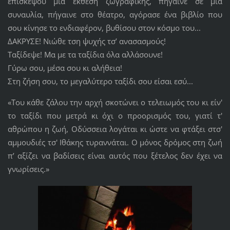
επισκέψου μια έκθεση ζωγραφικής, πήγαινε σε μια
συναυλία, πήγαινε στο θέατρο, αγόρασε ένα βιβλίο που
σου κίνησε το ενδιαφέρον, βυθίσου στον κόσμο του...
ΔΑΚΡΥΣΕ! Νιώθε τση ψυχής τσ’ ανασασμούς!
Ταξίδεψε! Μα με τα ταξίδια όλα αλλάσουνε!
Γύρω σου, μέσα σου κι αλήθεια!
Στη ζήση σου, το μεγαλύτερο ταξίδι σου είσαι εσύ...
«Του κάθε ζάλου την αρχή σκοτώνει ο τελειωμός του κι είν'
το ταξίδι που μετρά κι όχι ο προορισμός του, γιατί τ'
αθρώπου η ζωή, Οδύσσεια λογάται κι ώστε να φτάξει στσ'
αμμουδιές τσ' Ιθάκης τυραννάται. Ο μόνος δρόμος στη ζωή
π’ αξίζει να βαδίσεις είναι αυτός που ξέτελος δεν έχει να
γνωρίσεις.»