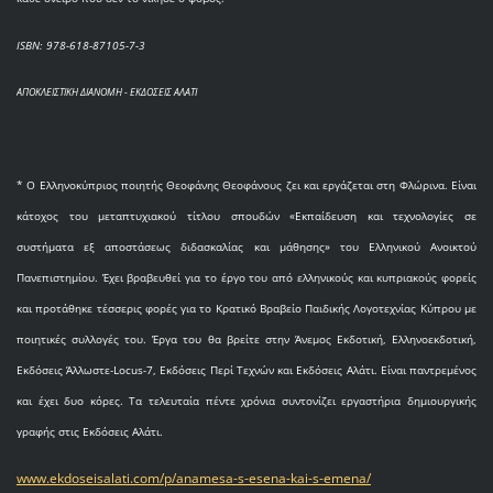
ISBN: 978-618-87105-7-3
ΑΠΟΚΛΕΙΣΤΙΚΗ ΔΙΑΝΟΜΗ - ΕΚΔΟΣΕΙΣ ΑΛΑΤΙ
* O Eλληνοκύπριος ποιητής Θεοφάνης Θεοφάνους ζει και εργάζεται στη Φλώρινα. Είναι
κάτοχος του μεταπτυχιακού τίτλου σπουδών «Εκπαίδευση και τεχνολογίες σε
συστήματα εξ αποστάσεως διδασκαλίας και μάθησης» του Ελληνικού Ανοικτού
Πανεπιστημίου. Έχει βραβευθεί για το έργο του από ελληνικούς και κυπριακούς φορείς
και προτάθηκε τέσσερις φορές για το Κρατικό Βραβείο Παιδικής Λογοτεχνίας Κύπρου με
ποιητικές συλλογές του. Έργα του θα βρείτε στην Άνεμος Εκδοτική, Ελληνοεκδοτική,
Εκδόσεις Άλλωστε-Locus-7, Εκδόσεις Περί Τεχνών και Εκδόσεις Αλάτι. Είναι παντρεμένος
και έχει δυο κόρες. Τα τελευταία πέντε χρόνια συντονίζει εργαστήρια δημιουργικής
γραφής στις Εκδόσεις Αλάτι.
www.ekdoseisalati.com/p/anamesa-s-esena-kai-s-emena/