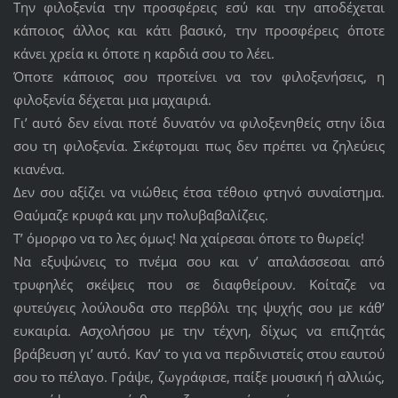
Την φιλοξενία την προσφέρεις εσύ και την αποδέχεται
κάποιος άλλος και κάτι βασικό, την προσφέρεις όποτε
κάνει χρεία κι όποτε η καρδιά σου το λέει.
Όποτε κάποιος σου προτείνει να τον φιλοξενήσεις, η
φιλοξενία δέχεται μια μαχαιριά.
Γι’ αυτό δεν είναι ποτέ δυνατόν να φιλοξενηθείς στην ίδια
σου τη φιλοξενία. Σκέφτομαι πως δεν πρέπει να ζηλεύεις
κιανένα.
Δεν σου αξίζει να νιώθεις έτσα τέθοιο φτηνό συναίστημα.
Θαύμαζε κρυφά και μην πολυβαβαλίζεις.
Τ’ όμορφο να το λες όμως! Να χαίρεσαι όποτε το θωρείς!
Να εξυψώνεις το πνέμα σου και ν’ απαλάσσεσαι από
τρυφηλές σκέψεις που σε διαφθείρουν. Κοίταζε να
φυτεύγεις λούλουδα στο περβόλι της ψυχής σου με κάθ’
ευκαιρία. Ασχολήσου με την τέχνη, δίχως να επιζητάς
βράβευση γι’ αυτό. Καν’ το για να περδινιστείς στου εαυτού
σου το πέλαγο. Γράψε, ζωγράφισε, παίξε μουσική ή αλλιώς,