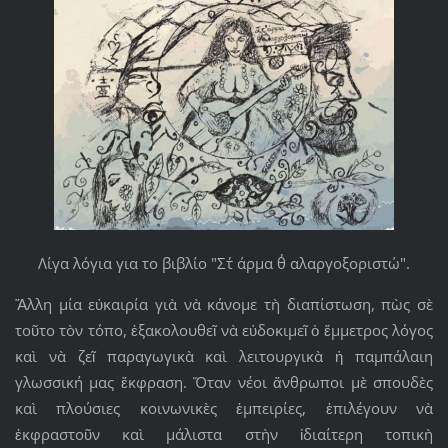
Λίγα λόγια για το βιβλίο "Στ΄ άρμα θ΄ αλαργοξοριστώ".
Ἄλλη μία εὐκαιρία γιὰ νὰ κάνομε τὴ διαπίστωση, πὼς σὲ
τοῦτο τὸν τόπο, ἐξακολουθεῖ νὰ εὐδοκιμεῖ ὁ ἔμμετρος λόγος
καὶ νὰ ζεῖ παραγωγικὰ καὶ λειτουργικὰ ἡ παμπάλαιη
γλωσσική μας ἔκφραση. Ὅταν νέοι ἄνθρωποι μὲ σπουδὲς
καὶ πλούσιες κοινωνικὲς ἐμπειρίες, ἐπιλέγουν νὰ
ἐκφραστοῦν καὶ μάλιστα στὴν ἰδιαίτερη τοπικὴ