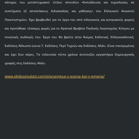
κάτοχος του μεταπτυχιακού τίτλου σπουδών «Εκπαίδευση και τεχνολογίες σε
συστήματα εξ αποστάσεως διδασκαλίας και μάθησης» του Ελληνικού Ανοικτού
Πανεπιστημίου. Έχει βραβευθεί για το έργο του από ελληνικούς και κυπριακούς φορείς
και προτάθηκε τέσσερις φορές για το Κρατικό Βραβείο Παιδικής Λογοτεχνίας Κύπρου με
ποιητικές συλλογές του. Έργα του θα βρείτε στην Άνεμος Εκδοτική, Ελληνοεκδοτική,
Εκδόσεις Άλλωστε-Locus-7, Εκδόσεις Περί Τεχνών και Εκδόσεις Αλάτι. Είναι παντρεμένος
και έχει δυο κόρες. Τα τελευταία πέντε χρόνια συντονίζει εργαστήρια δημιουργικής
γραφής στις Εκδόσεις Αλάτι.
www.ekdoseisalati.com/p/anamesa-s-esena-kai-s-emena/