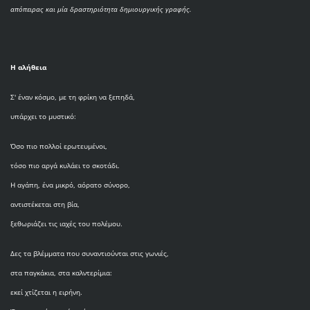
απόπειρας και μία δραστηριότητα δημιουργικής γραφής.
Η αλήθεια
Σ' έναν κόσμο, με τη φρίκη να ξεπηδά,
υπάρχει το μυστικό:
Όσο πιο πολλοί ερωτευμένοι,
τόσο πιο αργά κυλάει το σκοτάδι.
Η αγάπη, ένα μικρό, αόρατο σύνορο,
αντιστέκεται στη βία,
ξεθωριάζει τις ιαχές του πολέμου.
Δες τα βλέμματα που συναντιούνται στις γωνιές,
στα παγκάκια, στα καλντερίμια:
εκεί χτίζεται η ειρήνη.