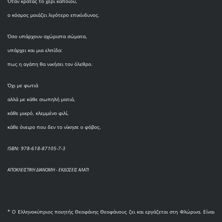
Όταν κρατάς το χέρι κάποιου,
ο κόσμος μοιάζει λιγότερο επικίνδυνος.
Όσο υπάρχουν αχώριστα σώματα,
υπάρχει και μια ελπίδα:
πως η αγάπη θα νικήσει τον όλεθρο.
Όχι με φωτιά
αλλά με κάθε σιωπηλή ματιά,
κάθε μικρό, κλεμμένο φιλί,
κάθε όνειρο που δεν το νίκησε ο φόβος.
ISBN: 978-618-87105-7-3
ΑΠΟΚΛΕΙΣΤΙΚΗ ΔΙΑΝΟΜΗ - ΕΚΔΟΣΕΙΣ ΑΛΑΤΙ
* O Eλληνοκύπριος ποιητής Θεοφάνης Θεοφάνους ζει και εργάζεται στη Φλώρινα. Είναι