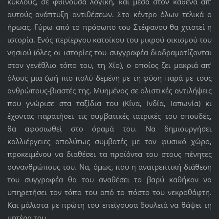
κύκλους, σε φθίνουσα λογική, και μέσα στον καθένα απ’
αυτούς ανάπτυξη αντιθέσεων. Στο κέντρο όλων τελικά ο
ήρωας. Γύρω από το πρόσωπο του Στέφανου θα χτιστεί η
ιστορία. Ενός περίεργου κατοίκου του μικρού οικισμού του
νησιού (όλες οι ιστορίες του συγγραφέα διαδραματίζονται
στον γενέθλιο τόπο του, τη Χίο), ο οποίος ζει μακριά απ’
όλους μια ζωή πιο πολύ δεμένη με τη φύση παρά με τους
ανθρώπους-βιαστές της. Μυημένος σε ολιστικές αντιλήψεις
που γνώρισε στα ταξίδια του (Κίνα, Ινδία, Ιαπωνία) κι
έχοντας παρατήσει τις συμβατικές ιατρικές του σπουδές,
θα αφοσιωθεί στο όραμά του. Να δημιουργήσει
καλλιέργειες απολύτως συμβατές με τον φυσικό χώρο,
προκειμένου να διαθέσει τα προϊόντα του στους πένητες
συνανθρώπους του. Να, όμως, που η ανατρεπτική διάθεση
του συγγραφέα θα του αναθέσει το βαρύ καθήκον να
υπηρετήσει τον τόπο του από το πόστο του νεκροθάφτη.
Και μάλιστα με πρώτη του επείγουσα δουλειά να θάψει τη
μητέρα του.