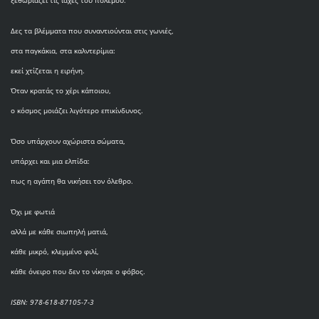
Δες τα βλέμματα που συναντιούνται στις γωνιές,
στα παγκάκια, στα καλντερίμια:
εκεί χτίζεται η ειρήνη.
Όταν κρατάς το χέρι κάποιου,
ο κόσμος μοιάζει λιγότερο επικίνδυνος.
Όσο υπάρχουν αχώριστα σώματα,
υπάρχει και μια ελπίδα:
πως η αγάπη θα νικήσει τον όλεθρο.
Όχι με φωτιά
αλλά με κάθε σιωπηλή ματιά,
κάθε μικρό, κλεμμένο φιλί,
κάθε όνειρο που δεν το νίκησε ο φόβος.
ISBN: 978-618-87105-7-3