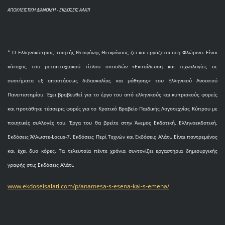
ΑΠΟΚΛΕΙΣΤΙΚΗ ΔΙΑΝΟΜΗ - ΕΚΔΟΣΕΙΣ ΑΛΑΤΙ
* O Eλληνοκύπριος ποιητής Θεοφάνης Θεοφάνους ζει και εργάζεται στη Φλώρινα. Είναι
κάτοχος του μεταπτυχιακού τίτλου σπουδών «Εκπαίδευση και τεχνολογίες σε
συστήματα εξ αποστάσεως διδασκαλίας και μάθησης» του Ελληνικού Ανοικτού
Πανεπιστημίου. Έχει βραβευθεί για το έργο του από ελληνικούς και κυπριακούς φορείς
και προτάθηκε τέσσερις φορές για το Κρατικό Βραβείο Παιδικής Λογοτεχνίας Κύπρου με
ποιητικές συλλογές του. Έργα του θα βρείτε στην Άνεμος Εκδοτική, Ελληνοεκδοτική,
Εκδόσεις Άλλωστε-Locus-7, Εκδόσεις Περί Τεχνών και Εκδόσεις Αλάτι. Είναι παντρεμένος
και έχει δυο κόρες. Τα τελευταία πέντε χρόνια συντονίζει εργαστήρια δημιουργικής
γραφής στις Εκδόσεις Αλάτι.
www.ekdoseisalati.com/p/anamesa-s-esena-kai-s-emena/