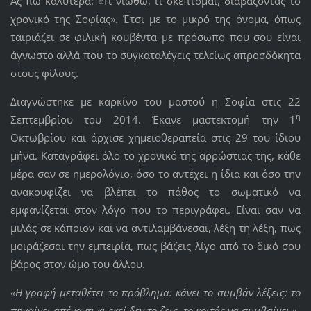
Ας πω καλύτερα: «Τι νιώθω, τι σκέπτομαι, διαβάζοντας το
χρονικό της Σοφίας». Έτσι με το μικρό της όνομα, όπως
ταιριάζει σε φιλική κουβέντα με πρόσωπο που σου είναι
άγνωστο αλλά που το συγκαταλέγεις τελείως απροσδόκητα
στους φίλους.
Διαγνώστηκε με καρκίνο του μαστού η Σοφία στις 22
η
Σεπτεμβρίου του 2014. Έκανε μαστεκτομή την 1
Οκτωβρίου και άρχισε χημειοθεραπεία στις 29 του ίδιου
μήνα. Καταγράφει όλο το χρονικό της αρρώστιας της, κάθε
μέρα σαν σε ημερολόγιο, όσο το αντέχει η ίδια και όσο την
ανακουφίζει να βλέπει το πάθος το σωματικό να
εμφανίζεται στον λόγο που το περιγράφει. Είναι σαν να
μιλάς σε κάποιον και να αντιλαμβάνεσαι, λέξη τη λέξη, πως
μοιράζεσαι την εμπειρία, πως βάζεις λίγο από το δικό σου
βάρος στον ώμο του άλλου.
«Η γραφή μεταθέτει το πρόβλημα: κάνει το συμβάν λέξεις: το
πηγαίνει απέναντι κι εκεί δεν το ζεις, το κοιτάς να συμβαίνει.»