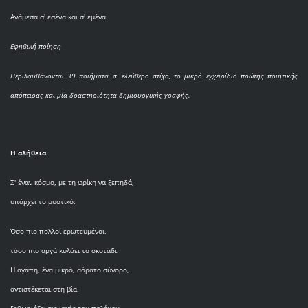
Ανάμεσα σ' εσένα και σ' εμένα
Εφηβική ποίηση
Περιλαμβάνονται 39 ποιήματα σ' ελεύθερο στίχο, το μικρό εγχειρίδιο πρώτης ποιητικής
απόπειρας και μία δραστηριότητα δημιουργικής γραφής.
Η αλήθεια
Σ' έναν κόσμο, με τη φρίκη να ξεπηδά,
υπάρχει το μυστικό:
Όσο πιο πολλοί ερωτευμένοι,
τόσο πιο αργά κυλάει το σκοτάδι.
Η αγάπη, ένα μικρό, αόρατο σύνορο,
αντιστέκεται στη βία,
ξεθωριάζει τις ιαχές του πολέμου.