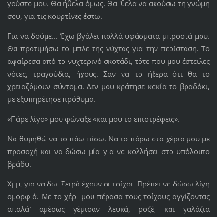
γούστο μου. Θα ήθελα όμως. Θα 'θελα να ακούσω τη γνώμη
σου, για τις κουρτίνες έστω.
Για να δούμε... Έχω βγάλει πολλά υφάσματα μπροστά μου.
Θα προτιμήσω το μπλε της νύχτας για την περίσταση. Το
αφαίρεσα από το νυχτερινό σκοτάδι, τότε που μου έστειλες
νότες, τραγούδια, ήχους. Σαν να το ήξερα ότι θα το
χρειαζόμουν σύντομα. Δεν μου κράτησε κακία το βραδάκι,
με εξυπηρέτησε πρόθυμα.
«Πάρε λίγο» μου φώναξε «και μου το επιστρέφεις».
Να θυμηθώ να το πάω πίσω. Να το πάρω στα χέρια μου με
προσοχή και να δώσω μία για να κολλήσει στο υπόλοιπο
βράδυ.
Χμμ, για να δω. Σειρά έχουν οι τοίχοι. Πρέπει να δώσω λίγη
ομορφιά. Με το χέρι μου πέρασα τους τοίχους αγγίζοντας
απαλά· αμέσως γέμισαν λευκά, ροζέ, και γαλάζια