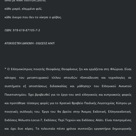
κάθε μικρό, κλεμμένο φιλί,
κάθε όνειρο που δεν το νίκησε ο φόβος.
ISBN: 978-618-87105-7-3
ΑΠΟΚΛΕΙΣΤΙΚΗ ΔΙΑΝΟΜΗ - ΕΚΔΟΣΕΙΣ ΑΛΑΤΙ
* O Eλληνοκύπριος ποιητής Θεοφάνης Θεοφάνους ζει και εργάζεται στη Φλώρινα. Είναι
κάτοχος του μεταπτυχιακού τίτλου σπουδών «Εκπαίδευση και τεχνολογίες σε
συστήματα εξ αποστάσεως διδασκαλίας και μάθησης» του Ελληνικού Ανοικτού
Πανεπιστημίου. Έχει βραβευθεί για το έργο του από ελληνικούς και κυπριακούς φορείς
και προτάθηκε τέσσερις φορές για το Κρατικό Βραβείο Παιδικής Λογοτεχνίας Κύπρου με
ποιητικές συλλογές του. Έργα του θα βρείτε στην Άνεμος Εκδοτική, Ελληνοεκδοτική,
Εκδόσεις Άλλωστε-Locus-7, Εκδόσεις Περί Τεχνών και Εκδόσεις Αλάτι. Είναι παντρεμένος
και έχει δυο κόρες. Τα τελευταία πέντε χρόνια συντονίζει εργαστήρια δημιουργικής