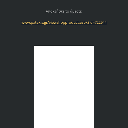
Αποκτήστε το άμεσα:
www.patakis.gr/viewshopproduct.aspx?id=722944