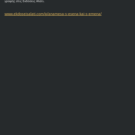
γραφής στις Εκδόσεις Αλάτι.
www.ekdoseisalati.com/p/anamesa-s-esena-kai-s-emena/