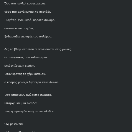
Όσο πιο πολλοί ερωτευμένοι,
τόσο πιο αργά κυλάει το σκοτάδι.
Η αγάπη, ένα μικρό, αόρατο σύνορο,
αντιστέκεται στη βία,
ξεθωριάζει τις ιαχές του πολέμου.
Δες τα βλέμματα που συναντιούνται στις γωνιές,
στα παγκάκια, στα καλντερίμια:
εκεί χτίζεται η ειρήνη.
Όταν κρατάς το χέρι κάποιου,
ο κόσμος μοιάζει λιγότερο επικίνδυνος.
Όσο υπάρχουν αχώριστα σώματα,
υπάρχει και μια ελπίδα:
πως η αγάπη θα νικήσει τον όλεθρο.
Όχι με φωτιά
αλλά με κάθε σιωπηλή ματιά,