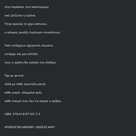
στα παγκάκια, στα καλντερίμια:
εκεί χτίζεται η ειρήνη.
Όταν κρατάς το χέρι κάποιου,
ο κόσμος μοιάζει λιγότερο επικίνδυνος.
Όσο υπάρχουν αχώριστα σώματα,
υπάρχει και μια ελπίδα:
πως η αγάπη θα νικήσει τον όλεθρο.
Όχι με φωτιά
αλλά με κάθε σιωπηλή ματιά,
κάθε μικρό, κλεμμένο φιλί,
κάθε όνειρο που δεν το νίκησε ο φόβος.
ISBN: 978-618-87105-7-3
ΑΠΟΚΛΕΙΣΤΙΚΗ ΔΙΑΝΟΜΗ - ΕΚΔΟΣΕΙΣ ΑΛΑΤΙ