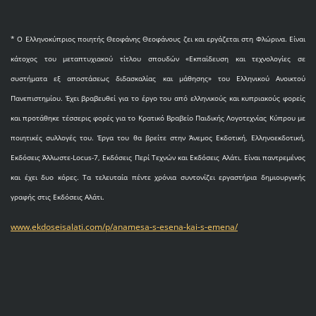
* O Eλληνοκύπριος ποιητής Θεοφάνης Θεοφάνους ζει και εργάζεται στη Φλώρινα. Είναι
κάτοχος του μεταπτυχιακού τίτλου σπουδών «Εκπαίδευση και τεχνολογίες σε
συστήματα εξ αποστάσεως διδασκαλίας και μάθησης» του Ελληνικού Ανοικτού
Πανεπιστημίου. Έχει βραβευθεί για το έργο του από ελληνικούς και κυπριακούς φορείς
και προτάθηκε τέσσερις φορές για το Κρατικό Βραβείο Παιδικής Λογοτεχνίας Κύπρου με
ποιητικές συλλογές του. Έργα του θα βρείτε στην Άνεμος Εκδοτική, Ελληνοεκδοτική,
Εκδόσεις Άλλωστε-Locus-7, Εκδόσεις Περί Τεχνών και Εκδόσεις Αλάτι. Είναι παντρεμένος
και έχει δυο κόρες. Τα τελευταία πέντε χρόνια συντονίζει εργαστήρια δημιουργικής
γραφής στις Εκδόσεις Αλάτι.
www.ekdoseisalati.com/p/anamesa-s-esena-kai-s-emena/