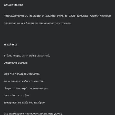
Εφηβική ποίηση
Περιλαμβάνονται 39 ποιήματα σ' ελεύθερο στίχο, το μικρό εγχειρίδιο πρώτης ποιητικής
απόπειρας και μία δραστηριότητα δημιουργικής γραφής.
Η αλήθεια
Σ' έναν κόσμο, με τη φρίκη να ξεπηδά,
υπάρχει το μυστικό:
Όσο πιο πολλοί ερωτευμένοι,
τόσο πιο αργά κυλάει το σκοτάδι.
Η αγάπη, ένα μικρό, αόρατο σύνορο,
αντιστέκεται στη βία,
ξεθωριάζει τις ιαχές του πολέμου.
Δες τα βλέμματα που συναντιούνται στις γωνιές,