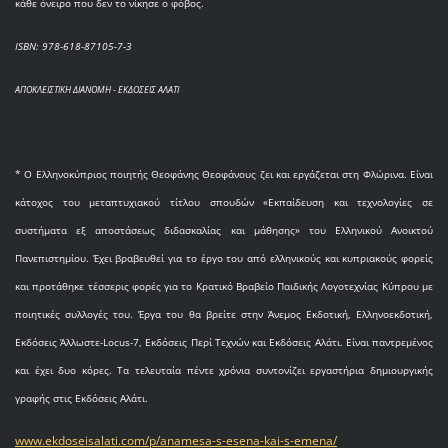
κάθε όνειρο που δεν το νίκησε ο φόβος.
ISBN: 978-618-87105-7-3
ΑΠΟΚΛΕΙΣΤΙΚΗ ΔΙΑΝΟΜΗ - ΕΚΔΟΣΕΙΣ ΑΛΑΤΙ
* O Eλληνοκύπριος ποιητής Θεοφάνης Θεοφάνους ζει και εργάζεται στη Φλώρινα. Είναι
κάτοχος του μεταπτυχιακού τίτλου σπουδών «Εκπαίδευση και τεχνολογίες σε
συστήματα εξ αποστάσεως διδασκαλίας και μάθησης» του Ελληνικού Ανοικτού
Πανεπιστημίου. Έχει βραβευθεί για το έργο του από ελληνικούς και κυπριακούς φορείς
και προτάθηκε τέσσερις φορές για το Κρατικό Βραβείο Παιδικής Λογοτεχνίας Κύπρου με
ποιητικές συλλογές του. Έργα του θα βρείτε στην Άνεμος Εκδοτική, Ελληνοεκδοτική,
Εκδόσεις Άλλωστε-Locus-7, Εκδόσεις Περί Τεχνών και Εκδόσεις Αλάτι. Είναι παντρεμένος
και έχει δυο κόρες. Τα τελευταία πέντε χρόνια συντονίζει εργαστήρια δημιουργικής
γραφής στις Εκδόσεις Αλάτι.
www.ekdoseisalati.com/p/anamesa-s-esena-kai-s-emena/