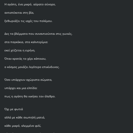
Η αγάπη, ένα μικρό, αόρατο σύνορο,
αντιστέκεται στη βία,
ξεθωριάζει τις ιαχές του πολέμου.
Δες τα βλέμματα που συναντιούνται στις γωνιές,
στα παγκάκια, στα καλντερίμια:
εκεί χτίζεται η ειρήνη.
Όταν κρατάς το χέρι κάποιου,
ο κόσμος μοιάζει λιγότερο επικίνδυνος.
Όσο υπάρχουν αχώριστα σώματα,
υπάρχει και μια ελπίδα:
πως η αγάπη θα νικήσει τον όλεθρο.
Όχι με φωτιά
αλλά με κάθε σιωπηλή ματιά,
κάθε μικρό, κλεμμένο φιλί,