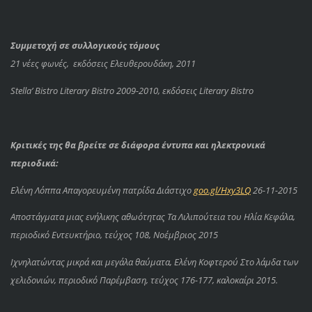
Συμμετοχή σε συλλογικούς τόμους
21 νέες φωνές, εκδόσεις Ελευθερουδάκη, 2011
Stella’ Bistro Literary Bistro 2009-2010, εκδόσεις Literary Bistro
Κριτικές της θα βρείτε σε διάφορα έντυπα και ηλεκτρονικά
περιοδικά:
Ελένη Λόππα Απαγορευμένη πατρίδα Διάστιχο
goo.gl/Hxy3LQ
26-11-2015
Αποστάγματα μιας ενήλικης αθωότητας Τα Λιλιπούτεια του Ηλία Κεφάλα,
περιοδικό Εντευκτήριο, τεύχος 108, Νοέμβριος 2015
Ιχνηλατώντας μικρά και μεγάλα θαύματα, Ελένη Κοφτερού Στο λάμδα των
χελιδονιών, περιοδικό Παρέμβαση, τεύχος 176-177, καλοκαίρι 2015.