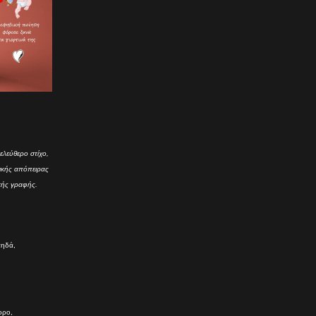
ελεύθερο στίχο,
τικής απόπειρας
κής γραφής.
πηδά,
ορο,