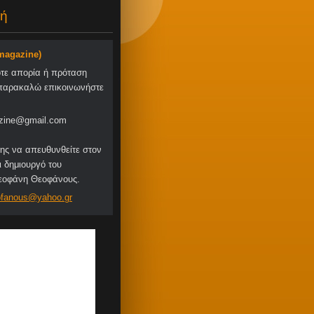
ή
-magazine)
οτε απορία ή πρόταση
παρακαλώ επικοινωνήστε
zine@gmail.com
ης να απευθυνθείτε στον
ι δημιουργό του
Θεοφάνη Θεοφάνους.
fa
nous@yah
oo.gr