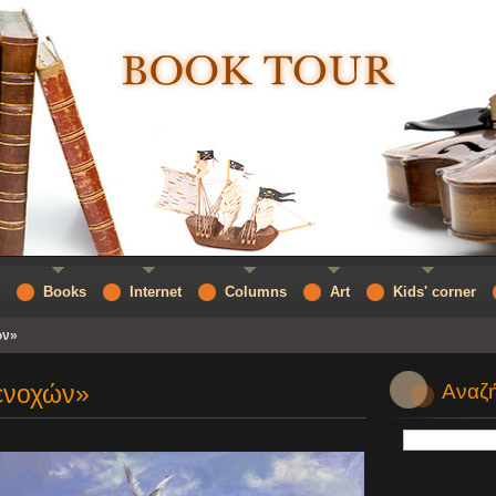
Books
Internet
Columns
Art
Kids' corner
ών»
ενοχών»
Αναζή