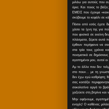
μιλάω για αυτούς που αυ
όριο; Και ποιος το βάζ
ΕΜΕΙΣ που έχουμε «κακο
σκύβουμε το κεφάλι σε κ
Πόσοι από εσάς έχετε δ
χάσει τα ίχνη της για π
που φυσικά σε εκείνη δε
πλάσματα, ξέρετε αυτά πο
έρθουν περήφανα να σας
στα τρία τους χρόνια κ
πεισματικά σε δημόσιους
αγαπημένοι μου, αυτοί οι
Αμ το άλλο που δεν τολμ
στο πουν… με τη γνωστή 
δεν έχω εγώ καθρέφτη; Μ
σας κοιτάξει περιφρονητ
σοκολατίνα αργά το βράδ
χαζεύετε στη βιτρίνα και
Μην αφήνουμε, αγαπημέν
ενοχές! Ο καθένας μιλάει 