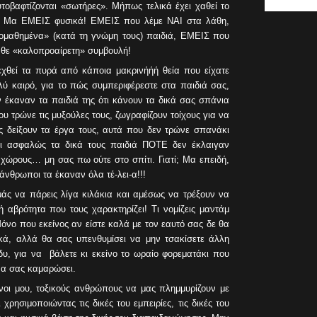
τοβαφτίζονται «σωτήρες». Μήπως τελικά έχει χαθεί το
ει; Μα ΕΜΕΙΣ φυσικά! ΕΜΕΙΣ που λέμε ΝΑΙ στα λάθη,
μαθημένα» (κατά τη γνώμη τους) παιδιά, ΕΜΕΙΣ που
άθε «καλοπροαίρετη» συμβουλή!
εχθεί τα πυρά από κάποια μακρινήήή θεία που είχατε
ολύ καιρό, για το πώς συμπεριφέρεστε στα παιδιά σας,
ν έκαναν τα παιδιά της ότι κάνουν τα δικά σας σπάνια
υ τρώνε τις μυξούλες τους, ζωγραφίζουν τοίχους για να
 δείξουν τα έργα τους, αυτά που δεν τρώνε σπανάκι
αι ασφαλώς τα δικά τους παιδιά ΠΟΤΕ δεν έκλαιγαν
 χώρους… μη σας πω ούτε στο σπίτι. Γιατί; Μα επειδή,
 άνθρωποι τα έκαναν όλα τέ-λει-α!!!
άς να πάρεις λίγα κιλάκια και αμέσως να τρέξουν να
αβρότητα που τους χαρακτηρίζει! Τι νομίζεις μαντάμ
όνο που εκείνος αν είστε καλά με τον εαυτό σας δε θα
ικά, αλλά θα σας υπενθυμίσει να μην τσακίσετε άλλη
υ, για να βάλετε κι εκείνο το ωραίο φορεματάκι που
 να σας καμαρώσει.
οι μου, τοξικούς ανθρώπους να μας πλημμυρίζουν με
χρησιμοποιώντας τις δικές του εμπειρίες, τις δικές του