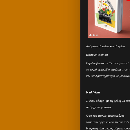
Ανάμεσα σ' εσένα και σ' εμένα
Εφηβική ποίηση
Περιλαμβάνονται 39 ποιήματα σ' 
το μικρό εγχειρίδιο πρώτης ποιη
και μία δραστηριότητα δημιουργι
Η αλήθεια
Σ' έναν κόσμο, με τη φρίκη να ξε
υπάρχει το μυστικό:
Όσο πιο πολλοί ερωτευμένοι,
τόσο πιο αργά κυλάει το σκοτάδι.
Η αγάπη, ένα μικρό, αόρατο σύν