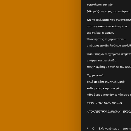
αντιστέκεται στη βία,
ξεθωριάζει τις ιαχές του πολέμου.
Δες τα βλέμματα που συναντιούντα
στα παγκάκια, στα καλντερίμια:
εκεί χτίζεται η ειρήνη.
Όταν κρατάς το χέρι κάποιου,
ο κόσμος μοιάζει λιγότερο επικίν
Όσο υπάρχουν αχώριστα σώματα
υπάρχει και μια ελπίδα:
πως η αγάπη θα νικήσει τον όλε
Όχι με φωτιά
αλλά με κάθε σιωπηλή ματιά,
κάθε μικρό, κλεμμένο φιλί,
κάθε όνειρο που δεν το νίκησε ο
ISBN: 978-618-87105-7-3
ΑΠΟΚΛΕΙΣΤΙΚΗ ΔΙΑΝΟΜΗ - ΕΚΔΟΣ
* O Eλληνοκύπριος ποιητ