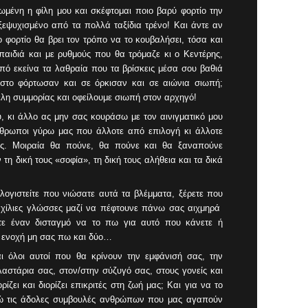
μένη η φίλη μου και σκέφτομαι ποιο βαρύ φορτίο την
ξεψυχισμένο από τα πολλά ταξίδια τρένο! Και άντε αν
το φορτίο θα βρει τον τρόπο να το κουβαλήσει, τόσα και
παιδιά και με ρυθμούς που θα τρόμαζε κι ο Κεντέρης,
πό εκείνα τα λαθραία που τα βρίσκεις μέσα σου βαθιά
ι στο φόρτωσαν και σε όρκισαν και σε αιώνια σιωπή;
έλη συμμορίας και οφείλουμε σιωπή στον αρχηγό!
υ, κι άλλο ας μην σας κουράσω με τον αινιγματικό μου
ρωποι γύρω μας που άλλοτε από επιλογή κι άλλοτε
μας. Μοιραία θα πούνε, θα πούνε και θα ξαναπούνε
η δική τους «σοφία», τη δική τους αλήθεια και τα δικά
λογιστείτε που νιώσατε αυτά τα βλέμματα, ξέρετε που
ε χίλιες γλώσσες μαζί να πέφτουνε πάνω σας αιχμηρά
τε έναν δισταγμό να το πω για αυτό που κάνετε ή
α ενοχή μη σας πω και δύο…
αι όλοι αυτοί που θα κρίνουν την εμφάνισή σας, την
στάρια σας, στον/στην σύζυγό σας, στους γονείς και
ίζει και διορίζει επικριτές στη ζωή μας; Και για να το
οώ τις άδολες συμβουλές ανθρώπων που μας αγαπούν