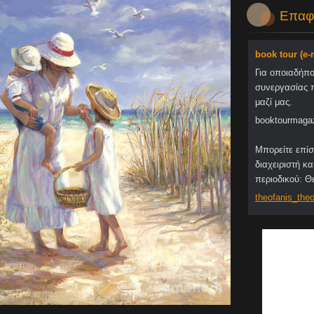
Επαφ
book tour (e
Για οποιαδήπ
συνεργασίας 
μαζί μας.
booktourmaga
Μπορείτε επίσ
διαχειριστή κα
περιοδικού: 
theofani
s_theo