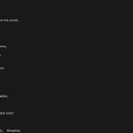
ι στις γωνιές,
δυνος.
,
θρο.
 φόβος.
ΕΙΣ ΑΛΑΤΙ
ής Θεοφάνης