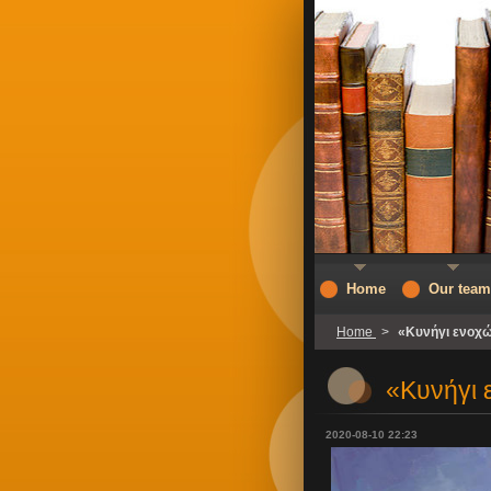
Home
Our team
Home
>
«Κυνήγι ενοχ
«Κυνήγι 
2020-08-10 22:23