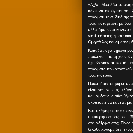
«Αχ!» Μου λέει αποκαμω
κάνει να ακούγεται σαν 
πράγματι είναι δικό της 
τόσα καταφέρνει με δυο 
αλλά άμα είναι κανένα α
γιατί κάποιος ή κάποιο
Ομερτά λες και είμαστε μ
Κοιτάξτε, αγαπημένοι μο
πρόλογο… υπάρχουν άνθ
όχι βρίσκονται κοντά 
πράγματα που αποτελούν τ
τους πιστεύω.
Πόσες ήταν οι φορές ανα
είναι σαν να σας μιλάν
και αμέσως αισθανθήκα
σκοπεύετε να κάνετε, μι
Και σκέφτομαι ποιοι είν
συμπεριφορά σας στα βλα
στα αδέρφια σας; Ποιος ορ
ξεκαθαρίσουμε δεν ενν