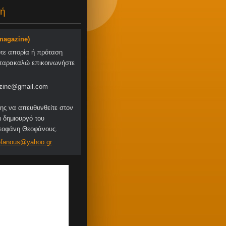
ή
-magazine)
οτε απορία ή πρόταση
παρακαλώ επικοινωνήστε
zine@gmail.com
ης να απευθυνθείτε στον
ι δημιουργό του
Θεοφάνη Θεοφάνους.
fa
nous@yah
oo.gr