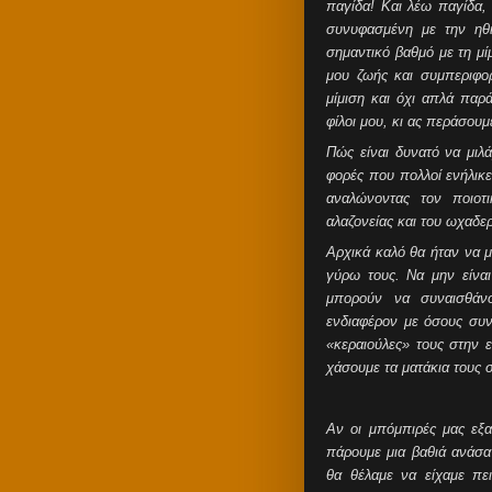
παγίδα! Και λέω παγίδα,
συνυφασμένη με την ηθι
σημαντικό βαθμό με τη μ
μου ζωής και συμπεριφο
μίμιση και όχι απλά παρά
φίλοι μου, κι ας περάσουμ
Πώς είναι δυνατό να μιλά
φορές που πολλοί ενήλικε
αναλώνοντας τον ποιοτ
αλαζονείας και του ωχαδε
Αρχικά καλό θα ήταν να μ
γύρω τους. Να μην είναι
μπορούν να συναισθάνο
ενδιαφέρον με όσους συν
«κεραιούλες» τους στην 
χάσουμε τα ματάκια τους 
Αν οι μπόμπιρές μας εξα
πάρουμε μια βαθιά ανάσα
θα θέλαμε να είχαμε πε