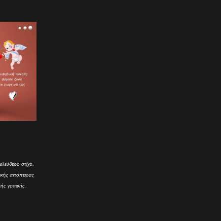
ελεύθερο στίχο,
τικής απόπειρας
κής γραφής.