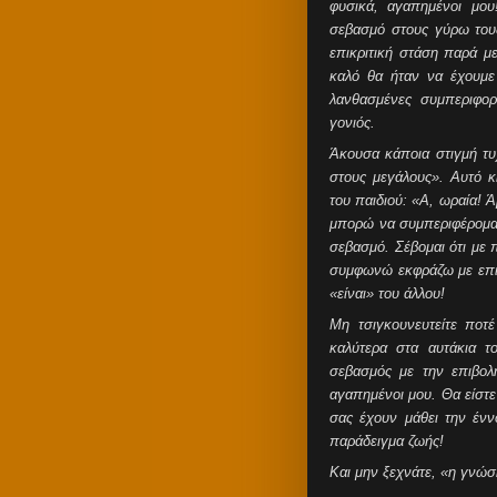
φυσικά, αγαπημένοι μο
σεβασμό στους γύρω του
επικριτική στάση παρά 
καλό θα ήταν να έχουμε 
λανθασμένες συμπεριφορ
γονιός.
Άκουσα κάποια στιγμή τυχ
στους μεγάλους». Αυτό κ
του παιδιού: «Α, ωραία! 
μπορώ να συμπεριφέρομαι
σεβασμό. Σέβομαι ότι με 
συμφωνώ εκφράζω με επιχ
«είναι» του άλλου!
Μη τσιγκουνευτείτε ποτ
καλύτερα στα αυτάκια τ
σεβασμός με την επιβολ
αγαπημένοι μου. Θα είστ
σας έχουν μάθει την ένν
παράδειγμα ζωής!
Και μην ξεχνάτε, «η γνώσ