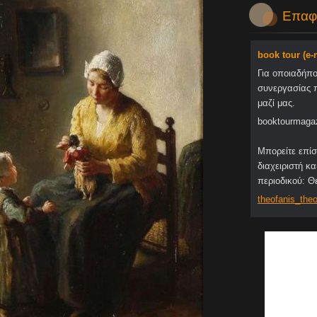
Επαφ
book tour (e
Για οποιαδήπ
συνεργασίας 
μαζί μας.
booktourmaga
Μπορείτε επίσ
διαχειριστή κα
περιοδικού: 
theofani
s_theo