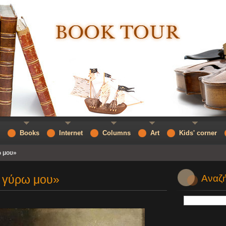
Books
Internet
Columns
Art
Kids' corner
ω μου»
 γύρω μου»
Αναζή