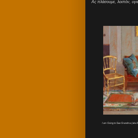
Ας πλάσουμε, λοιπόν, υγι
I am Going to See Grandma (aka M