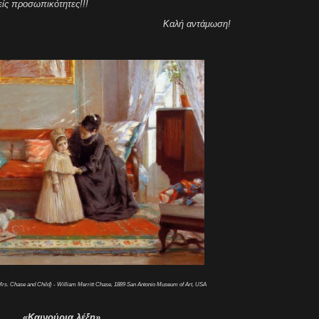
είς προσωπικότητες!!!
Καλή αντάμωση!
rs. Chase and Child) - William Merritt Chase, 1889 San Antonio Museum of Art, USA
«Καινούρια λέξη»