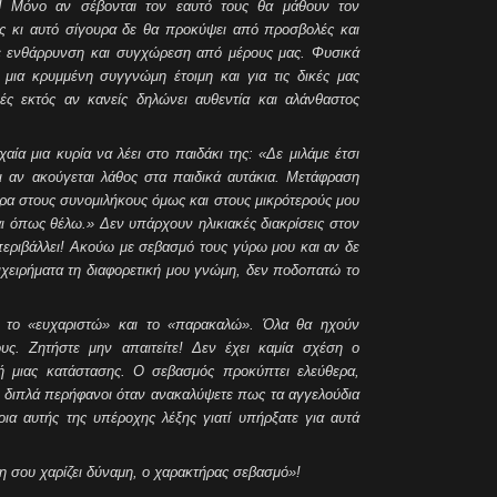
υ! Μόνο αν σέβονται τον εαυτό τους θα μάθουν τον
ς κι αυτό σίγουρα δε θα προκύψει από προσβολές και
με ενθάρρυνση και συγχώρεση από μέρους μας. Φυσικά
μια κρυμμένη συγγνώμη έτοιμη και για τις δικές μας
ές εκτός αν κανείς δηλώνει αυθεντία και αλάνθαστος
αία μια κυρία να λέει στο παιδάκι της: «Δε μιλάμε έτσι
ι αν ακούγεται λάθος στα παιδικά αυτάκια. Μετάφραση
Άρα στους συνομιλήκους όμως και στους μικρότερούς μου
 όπως θέλω.» Δεν υπάρχουν ηλικιακές διακρίσεις στον
περιβάλλει! Ακούω με σεβασμό τους γύρω μου και αν δε
ειρήματα τη διαφορετική μου γνώμη, δεν ποδοπατώ το
έ το «ευχαριστώ» και το «παρακαλώ». Όλα θα ηχούν
ους. Ζητήστε μην απαιτείτε! Δεν έχει καμία σχέση ο
ή μιας κατάστασης. Ο σεβασμός προκύπτει ελεύθερα,
ε διπλά περήφανοι όταν ανακαλύψετε πως τα αγγελούδια
οια αυτής της υπέροχης λέξης γιατί υπήρξατε για αυτά
η σου χαρίζει δύναμη, ο χαρακτήρας σεβασμό»!