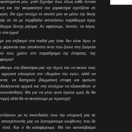
 αγαπημένοι μου, γιατί ξεχνάμε πως όπως κάθε έννοια
κή και την ακεραιότητα του χαρακτήρα σχετίζεται σε
ίμηση. Θα έχω πετύχει το σκοπό μου αν μέσω της δικής
ράς σε ότι με περιβάλλει αποτελέσω παράδειγμα προς
δειγμα δεινής ρήτορα. Ας αφήσουμε, λοιπόν, τα λόγια,
ε στα έργα!
με για σεβασμό στα παιδιά μας όταν δεν είναι λίγες οι
ς φέρονται σαν απολίτιστα όντα που ζούνε στη ζούγκλα
ικό τους χρόνο στο παραλήρημα της έπαρσης, της
ρφισμού!
άθουμε στα βλαστάρια μας την τέχνη του να ακούν τους
 ερμητικά κλεισμένα στο «δωμάτιο του εγώ», αλλά να
νται, να διατηρούν βλεμματική επαφή και αμείωτο
διαλέγονται αρχικά και στη συνέχεια να εξασκηθούν οι
ενσυναίσθηση. Μα για να γίνει αυτό πρώτα εμείς δε θα
στιγμή αλλά θα τα ακούσουμε με προσοχή!
ντλήσουν με τις σκανδαλιές τους την υπομονή μας ας
 αποτρέποντάς μας να ξεστομίσουμε κουβέντες που δε
ι ποτέ. Και τι θα καταφέρουμε; Μα τον αυτοσεβασμό