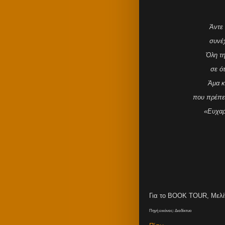
Άντε 
συνέχ
Όλη τη
σε ότ
Άμα κ
που πρέπει 
«Ευχαρ
Για το BOOK TOUR, Μελί
Πηγή εικόνας: Διαδίκτυο