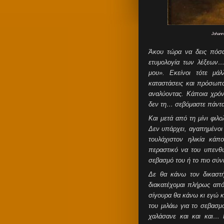
Johann 
Άκου τώρα να δεις πόσα
ετυμολογία των λέξεων
μου». Εκείνοι τότε μά
καταστάσεις και πρόσωπα
αναλύοντας. Κάποια χρόν
δεν τη… σεβόμαστε πάντα 
Και μετά από τη μίνι φιλ
Δεν υπάρχει, αγαπημένοι
τουλάχιστον ηλικία κά
περαστικό να του υπενθυ
σεβασμό του ή το πιο σύν
Δε θα κάνω τον δικαστ
διακατέχομαι πλήρως από
σίγουρα θα κάνω κι εγώ κ
του μιλάω για το σεβασμ
χαλάσανε και και και… 