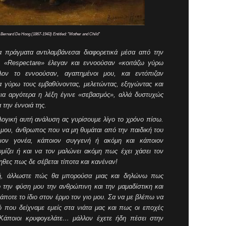
Bernard De Hoog (1867-1943) Entitled: "Mother and Child"
 πράγματα αντιλαμβάνεσαι διαφορετικά μέσα από την
… «
Respectare
» έλεγαν και εννοούσαν «κοιτάζω γύρω
λλον το εννοούσαν, αγαπημένοι μου, και εντόπιζαν
 γύρω τους εμβαθύνοντας, μελετώντας, εξηγώντας και
ια αργότερα η λέξη έγινε «σεβασμός», αλλά δυστυχώς
την έννοιά της.
ολογική αυτή ανάλυση ας γυρίσουμε λίγο το χρόνο πίσω.
 μου, άνθρωπος που να μη θυμάται από την παιδική του
ποιον γονέα, κάποιον συγγενή ή ακόμη και κάποιον
μίζει ή και να τον μαλώνει ακόμη πως έχει χάσει τον
ηθες πως δε σέβεται τίποτα και κανέναν!
ή, άλλωστε πώς θα μπορούσα μιας και δηλώνω πως
 την φύση μου την ανθρώπινη και την μαμαδίστικη και
άποτε το ίδιο στον έρμο τον γιο μου. Σα να με βλέπω να
ό που δείχναμε εμείς στα νιάτα μας και πως οι εποχές
Κάποιοι κρυφογελάτε… μάλλον έχετε ήδη πέσει στην