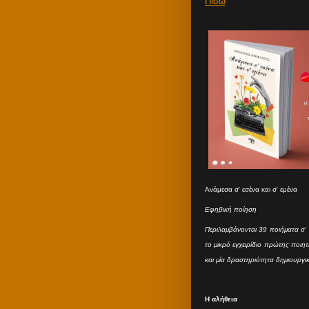
Πίσω
Ανάμεσα σ' εσένα και σ' εμένα
Εφηβική ποίηση
Περιλαμβάνονται 39 ποιήματα σ' 
το μικρό εγχειρίδιο πρώτης ποιη
και μία δραστηριότητα δημιουργι
Η αλήθεια