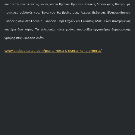
και προτάθηκε τέσσερις φορές για το Κρατικό Βραβείο Παιδικής Λογοτεχνίας Κύπρου με
ποιητικές συλλογές του. Έργα του θα βρείτε στην Άνεμος Εκδοτική, Ελληνοεκδοτική,
Εκδόσεις Άλλωστε-Locus-7, Εκδόσεις Περί Τεχνών και Εκδόσεις Αλάτι. Είναι παντρεμένος
και έχει δυο κόρες. Τα τελευταία πέντε χρόνια συντονίζει εργαστήρια δημιουργικής
γραφής στις Εκδόσεις Αλάτι.
www.ekdoseisalati.com/p/anamesa-s-esena-kai-s-emena/