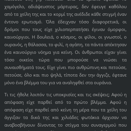
χαμόγελο, αδιάψευστος μάρτυρας, δεν έφευγε καθόλου
από τα χείλη της και το κορμί της ανέδιδε κάθε στιγμή έναν
έντονο ερωτισμό. Όλα έδειχναν τόσο διαφορετικά, οι
δρόμοι που τους είχε χιλιοπερπατήσει έγιναν όμορφοι,
καινούργιοι. Η δουλειά, ο κόσμος, οι φίλοι, οι γνωστοί, ο
ουρανός, η θάλασσα, το φιλί, η αγάπη, τα πάντα απέκτησαν
ένα καινούργιο νόημα για κείνη. Οι άνθρωποι είχαν γίνει
τόσο οικείοι τώρα που μπορούσε να νιώσει τα
συναισθήματά τους. Είχε γίνει πιο ανθρώπινη και πετούσε,
πετούσε, όλο και πιο ψηλά, τίποτα δεν την άγγιζε, έφτανε
μόνο ένα βλέμμα του για να αναληφθεί στα ουράνια.
Τι τις ήθελε λοιπόν τις υποκρισίες και τις σκέψεις; Αφού η
απόφαση είχε παρθεί από το πρώτο βλέμμα. Αφού η
απόφαση είχε παρθεί από κείνη τη μέρα που τα χείλη του
άγγιξαν τα δικά της και χιλιάδες φωτάκια άρχισαν να
αναβοσβήνουν δίνοντας το στίγμα του συναγερμού που