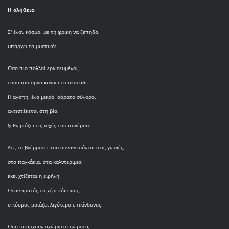
Η αλήθεια
Σ' έναν κόσμο, με τη φρίκη να ξεπηδά,
υπάρχει το μυστικό:
Όσο πιο πολλοί ερωτευμένοι,
τόσο πιο αργά κυλάει το σκοτάδι.
Η αγάπη, ένα μικρό, αόρατο σύνορο,
αντιστέκεται στη βία,
ξεθωριάζει τις ιαχές του πολέμου.
Δες τα βλέμματα που συναντιούνται στις γωνιές,
στα παγκάκια, στα καλντερίμια:
εκεί χτίζεται η ειρήνη.
Όταν κρατάς το χέρι κάποιου,
ο κόσμος μοιάζει λιγότερο επικίνδυνος.
Όσο υπάρχουν αχώριστα σώματα,