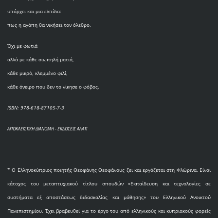
υπάρχει και μια ελπίδα:
πως η αγάπη θα νικήσει τον όλεθρο.
Όχι με φωτιά
αλλά με κάθε σιωπηλή ματιά,
κάθε μικρό, κλεμμένο φιλί,
κάθε όνειρο που δεν το νίκησε ο φόβος.
ISBN: 978-618-87105-7-3
ΑΠΟΚΛΕΙΣΤΙΚΗ ΔΙΑΝΟΜΗ - ΕΚΔΟΣΕΙΣ ΑΛΑΤΙ
* O Eλληνοκύπριος ποιητής Θεοφάνης Θεοφάνους ζει και εργάζεται στη Φλώρινα. Είναι
κάτοχος του μεταπτυχιακού τίτλου σπουδών «Εκπαίδευση και τεχνολογίες σε
συστήματα εξ αποστάσεως διδασκαλίας και μάθησης» του Ελληνικού Ανοικτού
Πανεπιστημίου. Έχει βραβευθεί για το έργο του από ελληνικούς και κυπριακούς φορείς