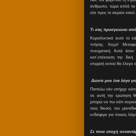
άνθρωπο, τώρα απλά τα π
είτε προς το ακραίο κακό.
Τι σας προσγειώνει από
Κυριολεκτικά αυτό το κ
πτήσης. Χαχα! Μεταφο
πνευματική. Αυτά όσο
κατ΄επέκταση την δική
επιρροή αυτού θα έλεγα ο
Δώστε μου ένα λόγο για
Πιστεύω εάν υπήρχε κάπ
σε αυτή την ερώτηση θ
μπορώ να πω κάτι συγκεκ
τους δικούς του μοναδ
ενδιέφερε για ποιούς λό
Σε ποια εποχή συναντά