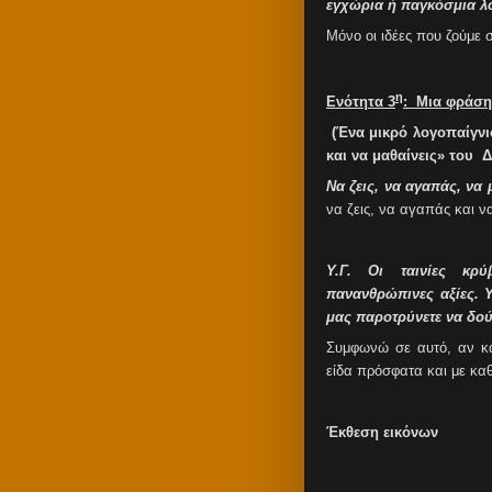
εγχώρια ή παγκόσμια λο
Μόνο οι ιδέες που ζούμε
η
Ενότητα 3
: Μια φράσ
(Ένα μικρό λογοπαίγνι
και να μαθαίνεις» του
Δ
Να ζεις, να αγαπάς, να
να ζεις, να αγαπάς και να
Υ.Γ. Οι ταινίες κρ
πανανθρώπινες αξίες. 
μας παροτρύνετε να δού
Συμφωνώ σε αυτό, αν και
είδα πρόσφατα και με καθ
Έκθεση εικόνων