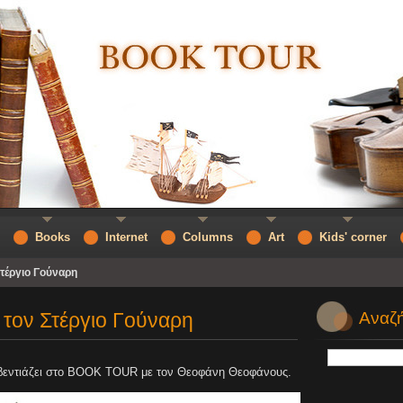
Books
Internet
Columns
Art
Kids' corner
Στέργιο Γούναρη
 τον Στέργιο Γούναρη
Αναζή
υβεντιάζει στο BOOK TOUR με τον Θεοφάνη Θεοφάνους.