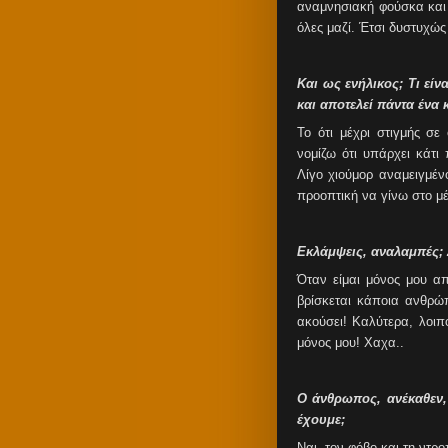
αναμνησιακή φούσκα και
όλες μαζί. Έτσι δυστυχώς
Και ως ενήλικος; Τι εί
και αποτελεί πάντα ένα 
Το ότι μέχρι στιγμής σε
νομίζω ότι υπάρχει κάτι
Λίγο χιούμορ αναμειγμέν
προοπτική να γίνω στο μέ
Εκλάμψεις, αναλαμπές; 
Όταν είμαι μόνος μου α
βρίσκεται κάποια ανθρώ
ακούσει! Καλύτερα, λοιπ
μόνος μου! Χαχα..
Ο άνθρωπος, ανέκαθεν,
έχουμε;
Ναι, τον φόβο και τη ντρ