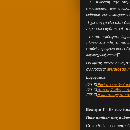
Η έκφραση της ατομικ
αναθεώρηση των ανθρωπ
ευθυμίας συνυπάρχουν στ
Έχει συγγράψει άλλα δύο 
περιπέτεια αγάπης «Από τ
Το πιο πρόσφατο δημιού
πίνουν κοκτέιλ», το οποίο
σταθεί περήφανο και ευδ
λογοτεχνική σκηνή’’.
Για άμεση επικοινωνία με 
συγγραφέα:
stergiosgou
Εργογραφία
(2015)
Εκεί που οι θεοί πί
(2013)
Από τις Άνδεις... σ
(2013)
Η επιστροφή στο α
η
Ενότητα 1
: Εκ των έσ
Ποια παιδική σας ανάμν
Οι παιδικές μου αναμνή