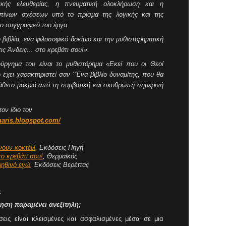
ής ελευθερίας, η πνευματική ολοκλήρωση και η
ίνων σχέσεων υπό το πρίσμα της λογικής και της
ο συγγραφικό του έργο.
βιβλία, ένα φιλοσοφικό δοκίμιο και την μυθιστορηματική
ις Άνδεις… στο κρεβάτι σου!».
ργημα του είναι το μυθιστόρημα «Εκεί που οι Θεοί
 έχει χαρακτηριστεί σαν ‘‘Ένα βιβλίο δυναμίτης, που θα
ιάθετο μακριά από τη συμβατική και σκυθρωπή σημερινή
τον ίδιο τον
naris.blogspot.com/
νουν κοκτέιλ
, Εκδόσεις Πηγή
το κρεβάτι σου!
, Θερμαϊκός
ληθινό εγώ
, Εκδόσεις Βερέττας
ω
ηση παραμένει ανεξίτηλη;
σεις είναι κλεισμένες και ασφαλισμένες μέσα σε μια