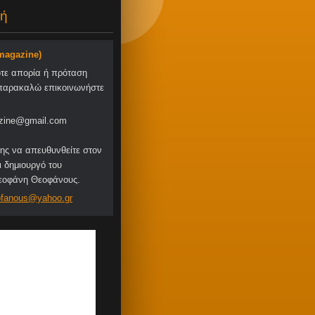
ή
-magazine)
οτε απορία ή πρόταση
παρακαλώ επικοινωνήστε
zine@gmail.com
ης να απευθυνθείτε στον
ι δημιουργό του
Θεοφάνη Θεοφάνους.
fa
nous@yah
oo.gr