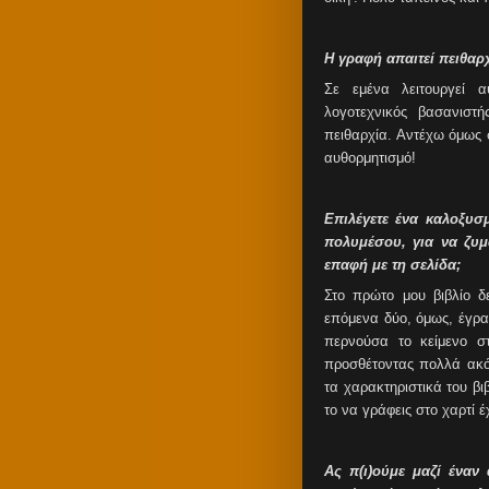
Η γραφή απαιτεί πειθαρ
Σε εμένα λειτουργεί 
λογοτεχνικός βασανιστ
πειθαρχία. Αντέχω όμως 
αυθορμητισμό!
Επιλέγετε ένα καλοξυσ
πολυμέσου, για να ζυ
επαφή με τη σελίδα;
Στο πρώτο μου βιβλίο δ
επόμενα δύο, όμως, έγραφ
περνούσα το κείμενο στ
προσθέτοντας πολλά ακό
τα χαρακτηριστικά του β
το να γράφεις στο χαρτί 
Ας π(ι)ούμε μαζί ένα