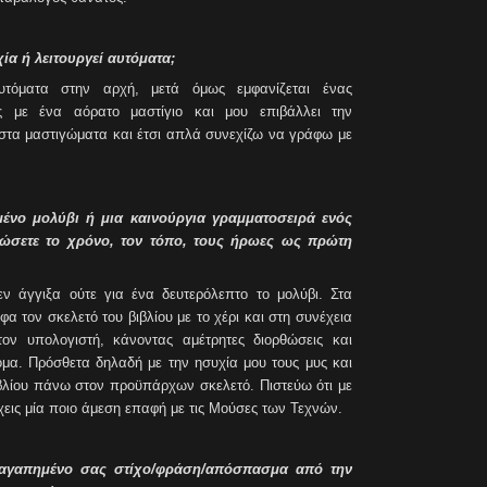
χία ή λειτουργεί αυτόματα;
αυτόματα στην αρχή, μετά όμως εμφανίζεται ένας
ής με ένα αόρατο μαστίγιο και μου επιβάλλει την
στα μαστιγώματα και έτσι απλά συνεχίζω να γράφω με
μένο μολύβι ή μια καινούργια γραμματοσειρά ενός
μώσετε το χρόνο, τον τόπο, τους ήρωες ως πρώτη
εν άγγιξα ούτε για ένα δευτερόλεπτο το μολύβι. Στα
α τον σκελετό του βιβλίου με το χέρι και στη συνέχεια
ον υπολογιστή, κάνοντας αμέτρητες διορθώσεις και
μα. Πρόσθετα δηλαδή με την ησυχία μου τους μυς και
ιβλίου πάνω στον προϋπάρχων σκελετό. Πιστεύω ότι με
έχεις μία ποιο άμεση επαφή με τις Μούσες των Τεχνών.
ν αγαπημένο σας στίχο/φράση/απόσπασμα από την