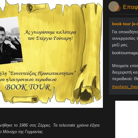
Επαφ
book tour (e
Για οποιαδήπ
συνεργασίας 
μαζί μας.
booktourmaga
Μπορείτε επίσ
διαχειριστή κα
περιοδικού: 
theofani
s_theo
ήθηκε το 1986 στις Σέρρες. Τα τελευταία χρόνια έζησε
το Μόναχο της Γερμανίας.