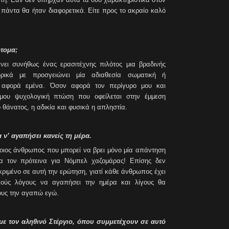
άντα θα ήταν διαφορετικά. Είτε προς το ακραίο καλό
τομα;
άνει συνήθως ένας ερασιτέχνης πιλότος μια βραδινής
ρικά με προσγειώνει μία αδιαθεσία σωματική ή
ν αφορά εμένα. Όσον αφορά τον περίγυρο μου και
 μου ψυχολογική πτώση που οφείλεται στην έμμεση
 θάνατος, η αδικία και φυσικά η απληστία.
 ν’ αγαπήσει κανείς τη μέρα.
οιος άνθρωπος που μπορεί να βρει μόνο μία απάντηση
α τον πρότεινα για Νόμπελ χαζομάρας! Επίσης δεν
ριμένο σε αυτή την ερώτηση, γιατί κάθε άνθρωπος έχει
ικούς λόγους να αγαπήσει την ημέρα και λίγους θα
γους την αγαπώ εγώ.
με τον αληθινό Στέργιο, όπου συμμετέχουν σε αυτό