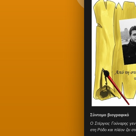
Σύντομο βιογραφικό
Ο Στέργιος Γούναρης γενν
στη Ρόδο και πλέον ζει σ