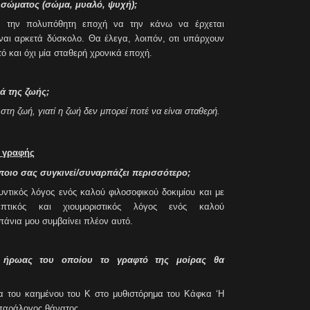
υ σώματος (σώμα, μυαλό, ψυχή);
 την πολυπόθητη εποχή να την κάνω να έρχεται
ναι αρκετά δύσκολο. Θα έλεγα, λοιπόν, οτι υπάρχουν
τό και όχι μία σταθερή χρονικά εποχή.
ά της ζωής;
τη ζωή, γιατί η ζωή δεν μπορεί ποτέ να είναι σταθερή.
ς γραφής
 ποιο σας συγκινεί/συναρπάζει περισσότερο;
ντικός λόγος ενός καλού φιλοσοφικού δοκιμίου και με
πτικός και χιουμοριστικός λόγος ενός καλού
πάνια μου συμβαίνει πλέον αυτό.
ς ήρωας του οποίου το γραφτό της μοίρας θα
ρα του καημένου του Κ στο μυθιστόρημα του Κάφκα ‘Η
 παράλογος θάνατος.