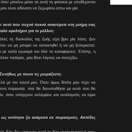
 όταν μπαίνω μέσα σε αυτή τη φούσκα με υποδέχονται
 μου είναι αδύνατο να ξεχωρίσω έστω και μία.
ναι αυτό που συχνά πυκνά ανασύρετε στη μνήμη σας
καλό εφαλτήριο για το μέλλον;
 όλες τις δυσκολίες της ζωής είχα βρει μία λύση. Δεν
 που να μη μπορεί να κατακτηθεί ή να μη ξεπεραστεί.
ο με καλό εγωισμό και όλα τα καταφέρνεις. Επίσης, η
λλον πατέρας, μου δίνει λόγους να συνεχίζω.
Συνήθως με ποιον τις μοιράζεστε;
πλά με τον εαυτό μου. Όταν όμως δίπλα μου τύχει να
πινη παρουσία, τότε θα δεινοπαθήσει με αυτά που θα
όν, όταν υπάρχουν εκλάμψεις και αναλαμπές να είμαι
 ως οντότητα ζει ανάμεσα σε πειρασμούς. Ασπίδες
οπή. Εάν δεν υπήρχαν αυτά τα δύο χαρακτηριστικά στον