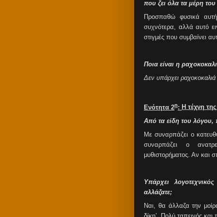
που ζει όλα τα μέρη το
Προσπαθώ φυσικά αυτή
συχνότερα, αλλά αυτό ει
στιγμές που συμβαίνει αυ
Ποια είναι η ραχοκοκαλι
Δεν υπάρχει ραχοκοκαλιά σ
η
Ενότητα 2
:
H
τέχνη τη
Από τα είδη του λόγου,
Με συναρπάζει ο κατευθυ
συναρπάζει ο ανατρε
μυθιστορήματος. Αν και σ
Υπάρχει λογοτεχνικό
αλλάζατε;
Ναι, θα άλλαζα την μοί
δίκη’. Πολύ ταπεινός και