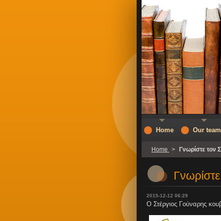
Home
Our team
Home
>
Γνωρίστε τον 
Γνωρίστε
2015-12-12 06:29
Ο Στέργιος Γούναρης κο