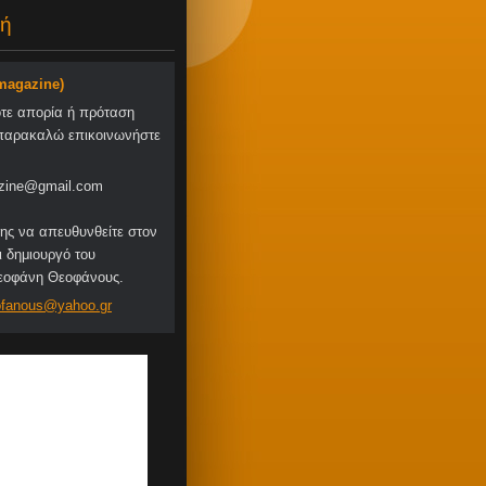
ή
-magazine)
οτε απορία ή πρόταση
παρακαλώ επικοινωνήστε
zine@gmail.com
ης να απευθυνθείτε στον
ι δημιουργό του
Θεοφάνη Θεοφάνους.
fa
nous@yah
oo.gr