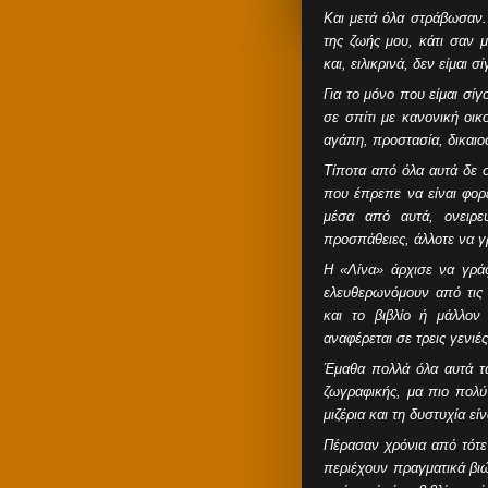
Και μετά όλα στράβωσαν.
της ζωής μου, κάτι σαν 
και, ειλικρινά, δεν είμαι 
Για το μόνο που είμαι σί
σε σπίτι με κανονική οικ
αγάπη, προστασία, δικαιο
Τίποτα από όλα αυτά δε 
που έπρεπε να είναι φορε
μέσα από αυτά, ονειρε
προσπάθειες, άλλοτε να γ
Η «Λίνα» άρχισε να γράφ
ελευθερωνόμουν από τις
και το βιβλίο ή μάλλον
αναφέρεται σε τρεις γενιές
Έμαθα πολλά όλα αυτά τ
ζωγραφικής, μα πιο πολύ
μιζέρια και τη δυστυχία εί
Πέρασαν χρόνια από τότε 
περιέχουν πραγματικά β