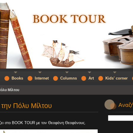
Books
Internet
Columns
Art
Kids' corner
Πόλυ Μίλτου
 την Πόλυ Μίλτου
Αναζή
άζει στο BOOK TOUR με τον Θεοφάνη Θεοφάνους.