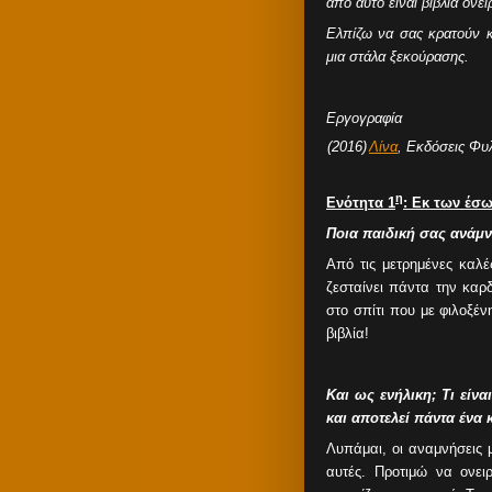
από αυτό είναι βιβλία ον
Ελπίζω να σας κρατούν κ
μια στάλα ξεκούρασης.
Εργογραφία
(2016)
Λίνα
,
Εκδόσεις Φυ
η
Ενότητα 1
: Εκ των έσ
Ποια παιδική σας ανάμν
Από τις μετρημένες καλέ
ζεσταίνει πάντα την καρ
στο σπίτι που με φιλοξέν
βιβλία!
Και ως ενήλικη; Τι εί
και αποτελεί πάντα ένα 
Λυπάμαι, οι αναμνήσεις 
αυτές. Προτιμώ να ονει