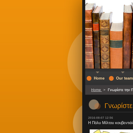
Home
Our team
Home
>
Γνωρίστε την 
Γνωρίστε
2016-08-07 12:56
Η Πόλυ Μίλτου κουβεντι