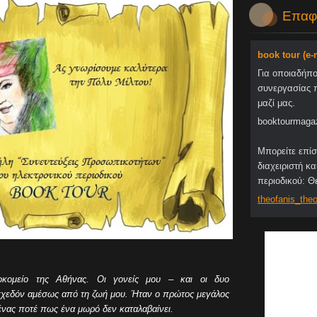
Επαφ
book tour (e
Για οποιαδήπ
συνεργασίας 
μαζί μας.
booktourmaga
Μπορείτε επίσ
διαχειριστή κα
περιοδικού: 
theofani
s_theo
οκομείο της Αθήνας. Οι γονείς μου – και οι δυο
σχεδόν αμέσως από τη ζωή μου. Ήταν ο πρώτος μεγάλος
ένας ποτέ πως ένα μωρό δεν καταλαβαίνει.