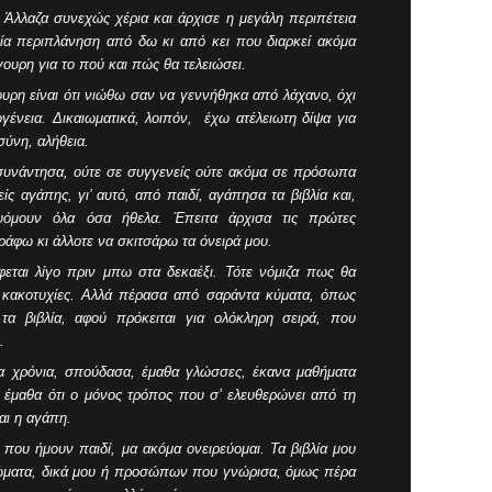
 Άλλαζα συνεχώς χέρια και άρχισε η μεγάλη περιπέτεια
μία περιπλάνηση από δω κι από κει που διαρκεί ακόμα
σίγουρη για το πού και πώς θα τελειώσει.
γουρη είναι ότι νιώθω σαν να γεννήθηκα από λάχανο, όχι
ογένεια. Δικαιωματικά, λοιπόν, έχω ατέλειωτη δίψα για
σύνη, αλήθεια.
συνάντησα, ούτε σε συγγενείς ούτε ακόμα σε πρόσωπα
ίς αγάπης, γι’ αυτό, από παιδί, αγάπησα τα βιβλία και,
υόμουν όλα όσα ήθελα. Έπειτα άρχισα τις πρώτες
ράφω κι άλλοτε να σκιτσάρω τα όνειρά μου.
εται λίγο πριν μπω στα δεκαέξι. Τότε νόμιζα πως θα
 κακοτυχίες. Αλλά πέρασα από σαράντα κύματα, όπως
 τα βιβλία, αφού πρόκειται για ολόκληρη σειρά, που
.
α χρόνια, σπούδασα, έμαθα γλώσσες, έκανα μαθήματα
 έμαθα ότι ο μόνος τρόπος που σ’ ελευθερώνει από τη
ναι η αγάπη.
που ήμουν παιδί, μα ακόμα ονειρεύομαι. Τα βιβλία μου
ιώματα, δικά μου ή προσώπων που γνώρισα, όμως πέρα