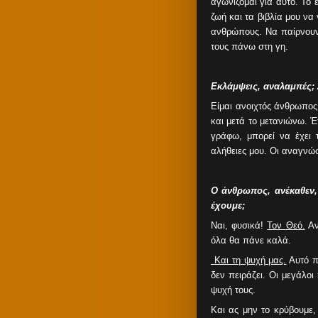
αγωνίζομαι για αυτό. Το ε
ζωή και τα βιβλία μου να
ανθρώπους. Να παίρνουν
τους πάνω στη γη.
Εκλάμψεις, αναλαμπές; 
Είμαι ανοιχτός άνθρωπος
και μετά το μετανιώνω. Έ
γράφω, μπορεί να έχει 
αλήθειες μου. Οι αναγνώσ
Ο άνθρωπος, ανέκαθεν,
έχουμε;
Ναι, φυσικά!
Τον Θεό.
Αν
όλα θα πάνε καλά.
Και τη ψυχή μας.
Αυτό π
δεν πειράζει. Οι μεγάλο
ψυχή τους.
Και ας μην το κρύβουμε,