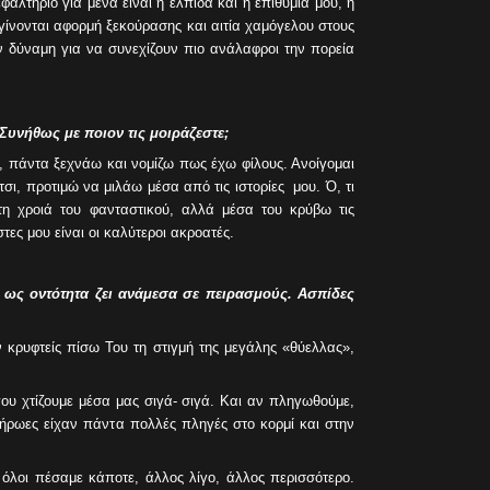
φαλτήριο για μένα είναι η ελπίδα και η επιθυμία μου, η
 γίνονται αφορμή ξεκούρασης και αιτία χαμόγελου στους
 δύναμη για να συνεχίζουν πιο ανάλαφροι την πορεία
Συνήθως με ποιον τις μοιράζεστε;
, πάντα ξεχνάω και νομίζω πως έχω φίλους. Ανοίγομαι
τσι, προτιμώ να μιλάω μέσα από τις ιστορίες μου. Ό, τι
τη χροιά του φανταστικού, αλλά μέσα του κρύβω τις
τες μου είναι οι καλύτεροι ακροατές.
 ως οντότητα ζει ανάμεσα σε πειρασμούς. Ασπίδες
 κρυφτείς πίσω Του τη στιγμή της μεγάλης «θύελλας»,
ου χτίζουμε μέσα μας σιγά- σιγά. Και αν πληγωθούμε,
ι ήρωες είχαν πάντα πολλές πληγές στο κορμί και στην
 όλοι πέσαμε κάποτε, άλλος λίγο, άλλος περισσότερο.