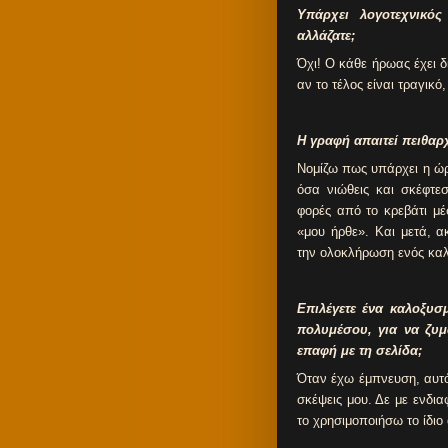
Υπάρχει λογοτεχνικό
αλλάζατε;
Όχι! Ο κάθε ήρωας έχει δ
αν το τέλος είναι τραγικό
Η γραφή απαιτεί πειθαρχ
Νομίζω πως υπάρχει η ώρ
όσα νιώθεις και σκέφτε
φορές από το κρεβάτι μ
«μου ήρθε». Και μετά, α
την ολοκλή
Επιλέγετε ένα καλοξυσ
πολυμέσου, για να ζυ
επαφή με τη σελίδα;
Όταν έχω έμπνευση, αυτό
σκέψεις μου. Δε με ενδια
το χρησιμοποιήσω το ίδιο