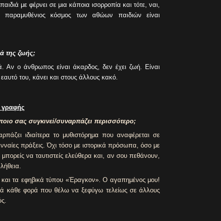
αιδιά με φέρνει σε μια κάποια ισορροπία και τότε, ναι,
 ο παραμυθένιος κόσμος των αθώων παιδιών είναι
ά της ζωής;
. Αν ο άνθρωπος είναι άκαρδος, δεν έχει ζωή. Είναι
 εαυτό του, κάνει και στους άλλους κακό.
ς γραφής
 ποιο σας συγκινεί/συναρπάζει περισσότερο;
ρπάζει ιδιαίτερα το μυθιστόρημα που αναφέρεται σε
νναίες πράξεις. Όχι τόσο με ιστορικά πρόσωπα, όσο με
ά μπορείς να ταυτιστείς ελεύθερα και, αν σου πεθάνουν,
αλήθεια.
, και τα εφηβικά τύπου «Έραγκον». Ο αγαπημένος μου!
κά κάθε φορά που θέλω να ξεφύγω τελείως σε άλλους
ς.