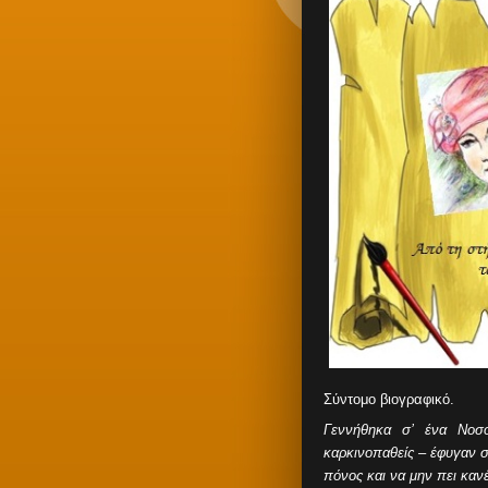
Σύντομο βιογραφικό.
Γεννήθηκα σ’ ένα Νοσ
καρκινοπαθείς – έφυγαν 
πόνος και να μην πει καν