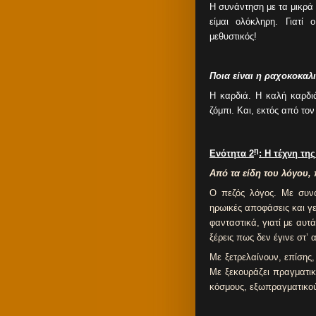
Η συνάντηση με τα μικρά π
είμαι ολόκληρη. Γιατί
μεθυστικός!
Ποια είναι η ραχοκοκαλι
Η καρδιά. Η καλή καρδιά
ζόμπι. Και, εκτός από τον
η
Ενότητα 2
: H τέχνη τη
Από τα είδη του λόγου,
Ο πεζός λόγος. Με συνα
ηρωικές αποφάσεις και γε
φανταστικά, γιατί με αυτ
ξέρεις πως δεν έγινε στ’ 
Με ξετρελαίνουν, επίσης
Με ξεκουράζει πραγματι
κόσμους, εξωπραγματικού