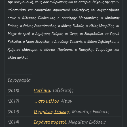
την ροκ μουσική, τους ροκ ανθρώπους και τα αστέρια. Στίχους της έχουν
μελοποιήσει και ερμηνεύσει σημαντικοί καλλιτέχνες και συγκροτήματα
όπως ο Φίλιππος Πλιάτσικας, ο Δημήτρης Μητροπάνος, ο Μπάμπης
Στόκας, ο Θάνος Ανεστόπουλος, ο Μάνος Ξυδούς, ο Ηλίας Μακρίδης, οι
Magic de spell, ο Δημήτρης Γαύρος, οι Όναρ, οι Σπυριδούλα, τα Γυμνά
Καλώδια, ο Νίκος Ζιώγαλας, ο Διονύσης Τσακνής, ο Μάκης Σεβίλογλου, ο
Χρήστος Μάστορας, ο Κώστας Παρίσσης, ο Πασχάλης Τσαρούχας και
άλλοι πολλοί.
Εργογραφία
Ποτέ πια
, Ταξιδευτής
(2018)
(2017)
... στο μέλλον
, Αίτιον
(2014)
Ο χαμένος Γκιώνης
, Μωραΐτης Εκδόσεις
(2014)
Σαράντα πυρετοί
, Μωραΐτης Εκδόσεις