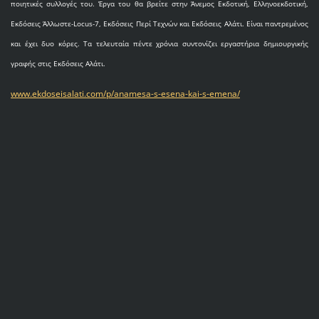
ποιητικές συλλογές του. Έργα του θα βρείτε στην Άνεμος Εκδοτική, Ελληνοεκδοτική,
Εκδόσεις Άλλωστε-Locus-7, Εκδόσεις Περί Τεχνών και Εκδόσεις Αλάτι. Είναι παντρεμένος
και έχει δυο κόρες. Τα τελευταία πέντε χρόνια συντονίζει εργαστήρια δημιουργικής
γραφής στις Εκδόσεις Αλάτι.
www.ekdoseisalati.com/p/anamesa-s-esena-kai-s-emena/