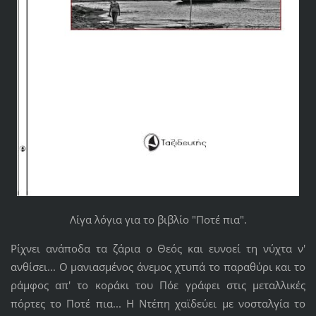
Λίγα λόγια για το βιβλίο "Ποτέ πια".
Ρίχνει ανάποδα τα ζάρια ο Θεός και ευνοεί τη νύχτα ν'
ανθίσει... Ο μανιασμένος άνεμος χτυπά το παραθύρι και το
ράμφος απ' το κοράκι του Πόε γράφει στις μεταλλικές
πόρτες το Ποτέ πια... Η Ντέπη χαϊδεύει με νοσταλγία το