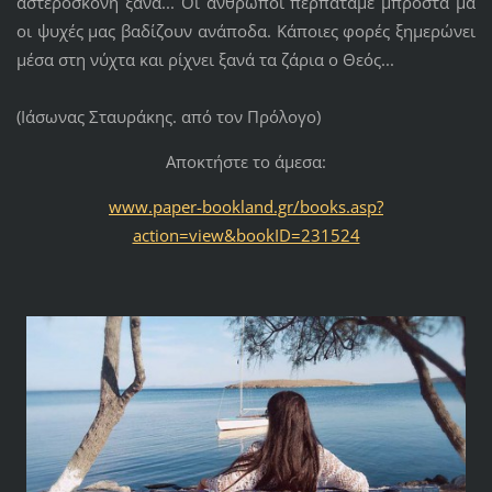
αστερόσκονη ξανά... Οι άνθρωποι περπατάμε μπροστά μα
οι ψυχές μας βαδίζουν ανάποδα. Κάποιες φορές ξημερώνει
μέσα στη νύχτα και ρίχνει ξανά τα ζάρια ο Θεός...
(Ιάσωνας Σταυράκης. από τον Πρόλογο)
Αποκτήστε το άμεσα:
www.paper-bookland.gr/books.asp?
action=view&bookID=231524