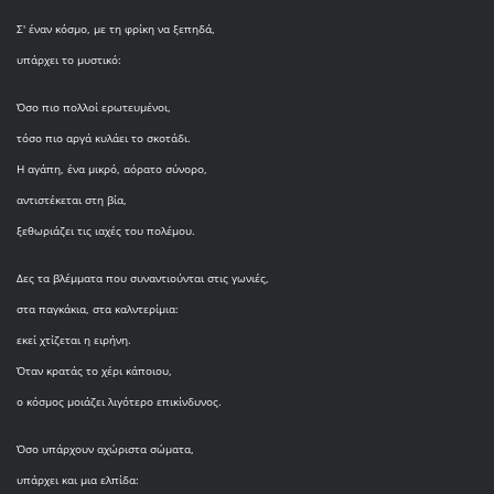
Σ' έναν κόσμο, με τη φρίκη να ξεπηδά,
υπάρχει το μυστικό:
Όσο πιο πολλοί ερωτευμένοι,
τόσο πιο αργά κυλάει το σκοτάδι.
Η αγάπη, ένα μικρό, αόρατο σύνορο,
αντιστέκεται στη βία,
ξεθωριάζει τις ιαχές του πολέμου.
Δες τα βλέμματα που συναντιούνται στις γωνιές,
στα παγκάκια, στα καλντερίμια:
εκεί χτίζεται η ειρήνη.
Όταν κρατάς το χέρι κάποιου,
ο κόσμος μοιάζει λιγότερο επικίνδυνος.
Όσο υπάρχουν αχώριστα σώματα,
υπάρχει και μια ελπίδα: