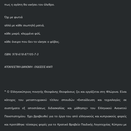
πως η αγάπη θα νικήσει τον όλεθρο.
Όχι με φωτιά
αλλά με κάθε σιωπηλή ματιά,
κάθε μικρό, κλεμμένο φιλί,
κάθε όνειρο που δεν το νίκησε ο φόβος.
ISBN: 978-618-87105-7-3
ΑΠΟΚΛΕΙΣΤΙΚΗ ΔΙΑΝΟΜΗ - ΕΚΔΟΣΕΙΣ ΑΛΑΤΙ
* O Eλληνοκύπριος ποιητής Θεοφάνης Θεοφάνους ζει και εργάζεται στη Φλώρινα. Είναι
κάτοχος του μεταπτυχιακού τίτλου σπουδών «Εκπαίδευση και τεχνολογίες σε
συστήματα εξ αποστάσεως διδασκαλίας και μάθησης» του Ελληνικού Ανοικτού
Πανεπιστημίου. Έχει βραβευθεί για το έργο του από ελληνικούς και κυπριακούς φορείς
και προτάθηκε τέσσερις φορές για το Κρατικό Βραβείο Παιδικής Λογοτεχνίας Κύπρου με