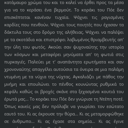
κατάμαυρο χρώμα του και το καλεί να έρθει προς τα μέσα
για να το κεράσει ένα βερμούτ. Το κοράκι του Πόε δεν
επισκέπτεται κανέναν τυχαία. Ψάχνει τις ραγισμένες
καρδίες που πενθούν. Ψάχνει τους ποιητές που έχασαν τα
δάκτυλα τους στο δρόμο της αλήθειας. Ψάχνει να παλέψει
με τα σκοτάδια και επιστρέφει λαβωμένος θριαμβευτής απ'
την ύλη του φωτός. Ακούει σαν ψυχοναύτης την ιστορία
των κόσμων και μεταφέρει μηνύματα απ' τη φωτιά στις
πυρκαγιές. Παλεύει με τ' αναπάντητα ερωτήματα και σαν
χρονοναύτης απαγγέλει αυτούσια τα όνειρα σε μια παλάμη
ντυμένη με τα νύχια της νύχτας. Αγκαλιάζει με πάθος την
μνήμη και επουλώνει το πένθος κουνώντας ρυθμικά το
κεφάλι καθώς οι βροχές σκάνε στα ξεχασμένα κουτιά του
έρωτά μας... Το κοράκι του Πόε δεν γνώρισε τη Ντέπη ποτέ.
Όπως κανείς μας δεν πρόλαβε να γνωρίσει τον εσώτατο
εαυτό του. Κι ας έκρουσε την θύρα... Κι ας μεταμορφώθηκε
σε άνθρωπο... Κι ας έχασε στα σημεία... Κι ας έγινε