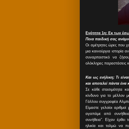
Ενότητα 1η: Εκ των έσ
Ποια παιδική σας ανάμν
Οι αμέτρητες ώρες που χ
μια καινούργια ιστορία α
συναρπαστικό να ζήσο
ολόκληρες παραστάσεις 
Και ως ενήλικη; Τι εί
και αποτελεί πάντα ένα 
Σε κάθε στασιμότητα κ
κίνδυνο για το μέλλον μ
Γάλλου συγγραφέα Αλμπέρ
Είμαστε γελοίοι αριθμοί
αγαπάμε από συνήθεια
συνήθεια”. Είχαν έρθει
ηλικία και τολμώ να π