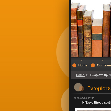
Home
Our team
Home
>
Γνωρίστε την 
Γνωρίστε
2022-03-28 17:59
Η Έλενα Βίτσου κουβ