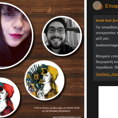
Επαφ
book tour (e
Για οποιαδήπ
συνεργασίας 
μαζί μας.
booktourmaga
Μπορείτε επίσ
διαχειριστή κα
περιοδικού: 
theofani
s_theo