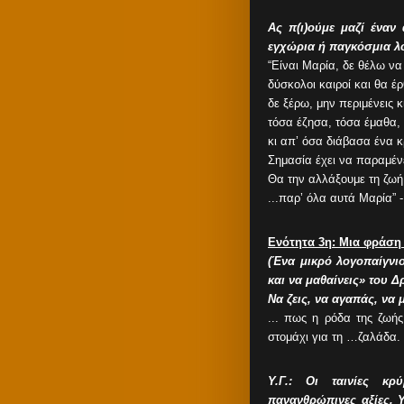
Ας π(ι)ούμε μαζί ένα
εγχώρια ή παγκόσμια λο
“Είναι Μαρία, δε θέλω ν
δύσκολοι καιροί και θα έρ
δε ξέρω, μην περιμένεις 
τόσα έζησα, τόσα έμαθα,
κι απ’ όσα διάβασα ένα 
Σημασία έχει να παραμέ
Θα την αλλάξουμε τη ζωή
...παρ’ όλα αυτά Μαρία” 
Ενότητα 3η: Μια φράσ
(Ένα μικρό λογοπαίγνιο
και να μαθαίνεις» του 
Να ζεις, να αγαπάς, να μ
... πως η ρόδα της ζωής
στομάχι για τη …ζαλάδα.
Υ.Γ.: Οι ταινίες κρ
πανανθρώπινες αξίες. 