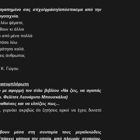
ν αγαπημένο σας στίχο/φράση/απόσπασμα από την
γοτεχνία.
α λέω ψέματα,
θουν κι άλλοι
κι από μένα πολλά
 τόσα λέω
κράτησα καλά.
νεις άνθρωπος
- Κ. Γώγου.
η ασυμπλήρωτη
 με αφορμή τον τίτλο βιβλίου «Να ζεις, να αγαπάς
Δρ. Φελίτσε Λεονάρντο Μπουσκάλια)
αθαίνεις και να ελπίζεις πως...
, γυρνάει ακριβώς ότι ζητήσεις αρκεί να έχεις δυνατό
ύβουν μέσα στη συντομία τους μεγαλειώδεις
Υπάρχει κάποια την οποία, από πλευράς σεναρίου,