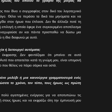
ς ήρωας του οποίου το γραφτό της μοίρας θα
ς που δίνει ο συγγραφέας στον δικό του λογοτεχνικό
λόγο. Θέλει να περάσει τα δικά του μηνύματα και να
αγίδα στον ήρωα που έπλασε. Δεν θα άλλαζα ποτέ τη
 επιλογή η οποία έφερε ένα συγκεκριμένο αποτέλεσμα
τεναχωρούσε αν και πάντα προσπαθώ να δώσω μια
 η ίδια διαφωνώ με αυτό.
ία ή λειτουργεί αυτόματα;
 έκφρασης. Δεν φαντάζομαι ότι μπαίνει σε αυτό
Αυτό που απαιτείται κατά τη γνώμη μου, είναι υπομονή
ρο που θέλεις να πάρει σάρκα και οστά.
μένο μολύβι ή μια καινούργια γραμματοσειρά ενός
μώσετε το χρόνο, τον τόπο, τους ήρωες ως πρώτη
υ πολύ αγαπημένες ενέργειες για να αποτυπώνω τις
ωή στους ήρωες και να εκφράζω όλη την έμπνευσή μου
.