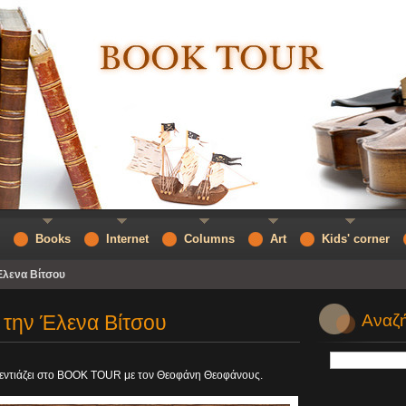
Books
Internet
Columns
Art
Kids' corner
Έλενα Βίτσου
 την Έλενα Βίτσου
Αναζή
εντιάζει στο BOOK TOUR με τον Θεοφάνη Θεοφάνους.