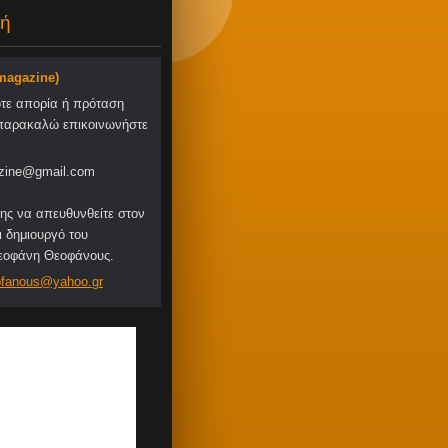
ή
-magazine)
οτε απορία ή πρόταση
παρακαλώ επικοινωνήστε
zine@gmail.com
ης να απευθυνθείτε στον
ι δημιουργό του
Θεοφάνη Θεοφάνους.
fa
nous@yah
oo.gr