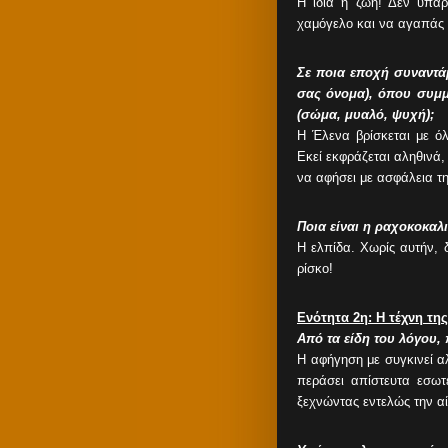
Η ίδια η ζωή! Δεν υπάρ
χαμόγελο και να αγαπάς 
Σε ποια εποχή συναντά
σας όνομα), όπου συμμ
(σώμα, μυαλό, ψυχή);
Η Έλενα βρίσκεται με ό
Εκεί εκφράζεται αληθινά, 
να αφήσει με ασφάλεια τη
Ποια είναι η ραχοκοκαλι
Η ελπίδα. Χωρίς αυτήν, δ
ρίσκο!
Ενότητα 2η: H τέχνη τη
Από τα είδη του λόγου,
Η αφήγηση με συγκινεί α
περάσει απίστευτα εσωτ
ξεχνώντας εντελώς την α