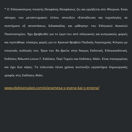
* O Eλληνοκύπριος ποιητής Θεοφάνης Θεοφάνους ζει και εργάζεται στη Φλώρινα. Είναι
κάτοχος του μεταπτυχιακού τίτλου σπουδών «Εκπαίδευση και τεχνολογίες σε
συστήματα εξ αποστάσεως διδασκαλίας και μάθησης» του Ελληνικού Ανοικτού
Πανεπιστημίου. Έχει βραβευθεί για το έργο του από ελληνικούς και κυπριακούς φορείς
και προτάθηκε τέσσερις φορές για το Κρατικό Βραβείο Παιδικής Λογοτεχνίας Κύπρου με
ποιητικές συλλογές του. Έργα του θα βρείτε στην Άνεμος Εκδοτική, Ελληνοεκδοτική,
Εκδόσεις Άλλωστε-Locus-7, Εκδόσεις Περί Τεχνών και Εκδόσεις Αλάτι. Είναι παντρεμένος
και έχει δυο κόρες. Τα τελευταία πέντε χρόνια συντονίζει εργαστήρια δημιουργικής
γραφής στις Εκδόσεις Αλάτι.
www.ekdoseisalati.com/p/anamesa-s-esena-kai-s-emena/