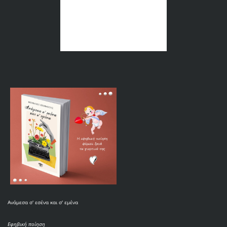
Ανάμεσα σ' εσένα και σ' εμένα
Εφηβική ποίηση