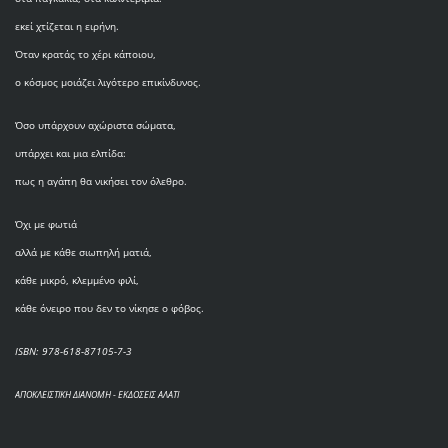
εκεί χτίζεται η ειρήνη.
Όταν κρατάς το χέρι κάποιου,
ο κόσμος μοιάζει λιγότερο επικίνδυνος.
Όσο υπάρχουν αχώριστα σώματα,
υπάρχει και μια ελπίδα:
πως η αγάπη θα νικήσει τον όλεθρο.
Όχι με φωτιά
αλλά με κάθε σιωπηλή ματιά,
κάθε μικρό, κλεμμένο φιλί,
κάθε όνειρο που δεν το νίκησε ο φόβος.
ISBN: 978-618-87105-7-3
ΑΠΟΚΛΕΙΣΤΙΚΗ ΔΙΑΝΟΜΗ - ΕΚΔΟΣΕΙΣ ΑΛΑΤΙ