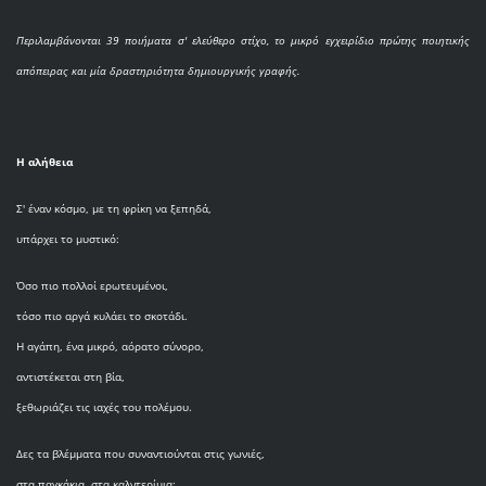
Περιλαμβάνονται 39 ποιήματα σ' ελεύθερο στίχο, το μικρό εγχειρίδιο πρώτης ποιητικής
απόπειρας και μία δραστηριότητα δημιουργικής γραφής.
Η αλήθεια
Σ' έναν κόσμο, με τη φρίκη να ξεπηδά,
υπάρχει το μυστικό:
Όσο πιο πολλοί ερωτευμένοι,
τόσο πιο αργά κυλάει το σκοτάδι.
Η αγάπη, ένα μικρό, αόρατο σύνορο,
αντιστέκεται στη βία,
ξεθωριάζει τις ιαχές του πολέμου.
Δες τα βλέμματα που συναντιούνται στις γωνιές,
στα παγκάκια, στα καλντερίμια: