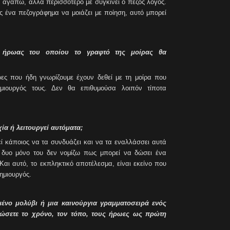
ν αγαπώ, αλλά περισσότερο με συγκινεί ο πεζός λόγος.
ς ένα πεζογράφημα να μοιάζει με ποίηση, αυτό μπορεί
ς ήρωας του οποίου το γραφτό της μοίρας θα
ωες που ήδη γνωρίζουμε έχουν δεθεί με τη μοίρα που
μιουργός τους. Δεν θα επιθυμούσα λοιπόν τίποτα
χία ή λειτουργεί αυτόματα;
εί κάποιος να τα συνδυάζει και να τα εναλλάσσει αυτά
 δυο μόνο του δεν νομίζω πως μπορεί να δώσει ένα
Και αυτό, το εκπληκτικό αποτέλεσμα, είναι εκείνο που
ημιουργός.
μένο μολύβι ή μια καινούργια γραμματοσειρά ενός
μώσετε το χρόνο, τον τόπο, τους ήρωες ως πρώτη