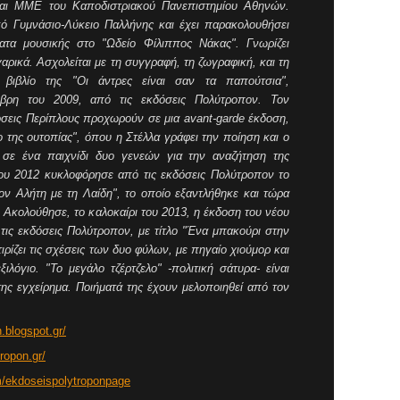
και ΜΜΕ του Καποδιστριακού Πανεπιστημίου Αθηνών.
κό Γυμνάσιο-Λύκειο Παλλήνης και έχει παρακολουθήσει
ατα μουσικής στο "Ωδείο Φίλιππος Νάκας". Γνωρίζει
αρικά. Ασχολείται με τη συγγραφή, τη ζωγραφική, και τη
 βιβλίο της "Οι άντρες είναι σαν τα παπούτσια",
βρη του 2009, από τις εκδόσεις Πολύτροπον. Τον
όσεις Περίπλους προχωρούν σε μια avant-garde έκδοση,
 της ουτοπίας", όπου η Στέλλα γράφει την ποίηση και ο
 σε ένα παιχνίδι δυο γενεών για την αναζήτηση της
του 2012 κυκλοφόρησε από τις εκδόσεις Πολύτροπον το
 τον Αλήτη με τη Λαίδη", το οποίο εξαντλήθηκε και τώρα
 Ακολούθησε, το καλοκαίρι του 2013, η έκδοση του νέου
ό τις εκδόσεις Πολύτροπον, με τίτλο "Ένα μπακούρι στην
τιρίζει τις σχέσεις των δυο φύλων, με πηγαίο χιούμορ και
ξιλόγιο. "Το μεγάλο τζέρτζελο" -πολιτική σάτυρα- είναι
της εγχείρημα. Ποιήματά της έχουν μελοποιηθεί από τον
.blogspot.gr/
ropon.gr/
m/ekdoseispolytroponpage