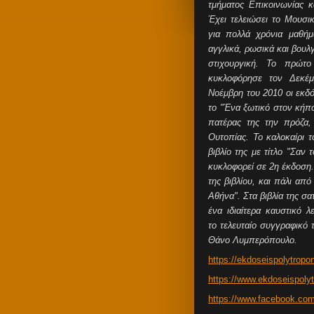
τμήματος Επικοινωνίας 
Έχει τελειώσει το Μουσι
για πολλά χρόνια μαθήμ
αγγλικά, ρωσικά και βουλγ
στιχουργική. Το πρώτο
κυκλοφόρησε τον Δεκέμ
Νοέμβρη του 2010 οι εκδ
το "Ένα ξωτικό στον κήπο
πατέρας της την πρόζα,
Ουτοπίας. Το καλοκαίρι 
βιβλίο της με τίτλο "Σαν
κυκλοφορεί σε 2η έκδοση.
της βιβλίου, και πάλι απ
Αθήνα". Στα βιβλία της σα
ένα ιδιαίτερα καυστικό λε
το τελευταίο συγγραφικό 
Θάνο Λυμπερόπουλο.
https://ekdoseispolytropon
https://www.ekdoseispolyt
https://www.facebook.co