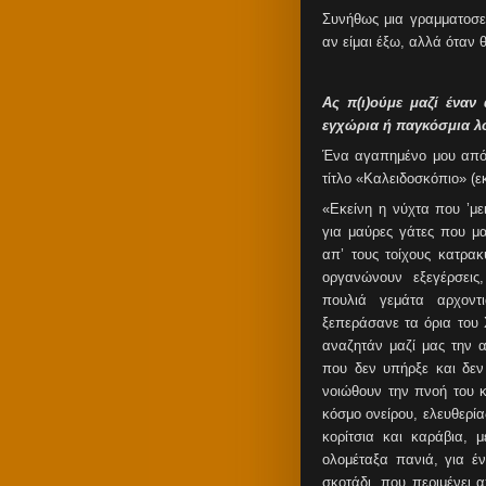
Συνήθως μια γραμματοσε
αν είμαι έξω, αλλά όταν
Ας π(ι)ούμε μαζί ένα
εγχώρια ή παγκόσμια λο
Ένα αγαπημένο μου απόσ
τίτλο «Καλειδοσκόπιο» (ε
«Εκείνη η νύχτα που ’με
για μαύρες γάτες που μ
απ’ τους τοίχους κατρα
οργανώνουν εξεγέρσεις
πουλιά γεμάτα αρχοντ
ξεπεράσανε τα όρια του 
αναζητάν μαζί μας την α
που δεν υπήρξε και δεν
νοιώθουν την πνοή του κ
κόσμο ονείρου, ελευθερία
κορίτσια και καράβια,
ολομέταξα πανιά, για έ
σκοτάδι, που περιμένει 