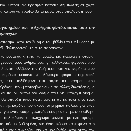
ιρά. Μπορεί να κρατήσω κάποιες σημειώσεις σε χαρτί
 θα κάτσω να γράψω θα το κάνω στον υπολογιστή μου.
ν αγαπημένο σας στίχο/φράση/απόσπασμα από την
γοτεχνία.
πασμα, από τον Ά τόμο του βιβλίου του V.Ludens με
κδ. Πολύτροπον), είναι το παρακάτω:
ινα μονάχος κι είπα να γράψω μια παράξενη ιστορία,
αγεύουν τους ανθρώπους, γι’ αλλόκοτες φιγούρες που
κυλώντας κλέβουν την ζωή τους, και για κοράκια που
, κοράκια κόκκινα μ’ ολόμαυρα φτερά, στοχαστικά
ιά, που ταξιδέψανε στα άκρια του κόσμου, που
Xρόνου, που μπαινοβγαίνουνε σε άλλες διαστάσεις, κι
λήθεια, γι’ αυτόν τον κόσμο που δεν υπάρχει ακόμα,
 θα υπάρξει ίσως ποτέ, όσο κι αν κάποιοι από εμάς
αι της καρδιάς του ακούν το μητρικό παλμό, για έναν
ς, για έναν κόσμο γαλανής ευδαιμονίας, με αυροφίλητα
 με πολυκύμαντα πολύχρωμα μαλλιά, με ολοπόρφυρα
ναν κόσμο βυθισμένο, για έναν κόσμο κοιμισμένο στο
από εμάς να φιληθεί, για να μας βγάλει από αυτόν τον