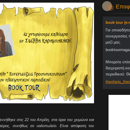
Επαφ
book tour (e
Για οποιαδήπ
συνεργασίας 
μαζί μας.
booktourmaga
Μπορείτε επίσ
διαχειριστή κα
περιοδικού: 
theofani
s_theo
ννήθηκε στις 22 του Απρίλη, στα όρια του χειμώνα και
 Ταύρος, συνήθως σε υαλοπωλείο. Είναι απόφοιτη του