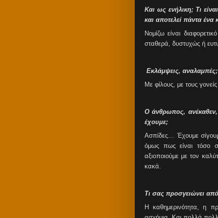
Και ως ενήλικη; Τι εί
και αποτελεί πάντα ένα 
Νομίζω είναι διαφορετικ
σταθερά, δυστυχώς ή ευτ
Εκλάμψεις, αναλαμπές; 
Με φίλους, με τους γονείς
Ο άνθρωπος, ανέκαθεν,
έχουμε;
Ασπίδες… Έχουμε σίγουρα
όμως πως είναι τόσο 
αξιοποιούμε με τον καλύ
κακά.
Τι σας προσγειώνει από
Η καθημερινότητα, η πρ
ασχήμια. Και πολλά πολ