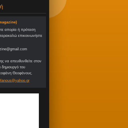
ή
-magazine)
οτε απορία ή πρόταση
παρακαλώ επικοινωνήστε
zine@gmail.com
ης να απευθυνθείτε στον
ι δημιουργό του
Θεοφάνη Θεοφάνους.
fa
nous@yah
oo.gr