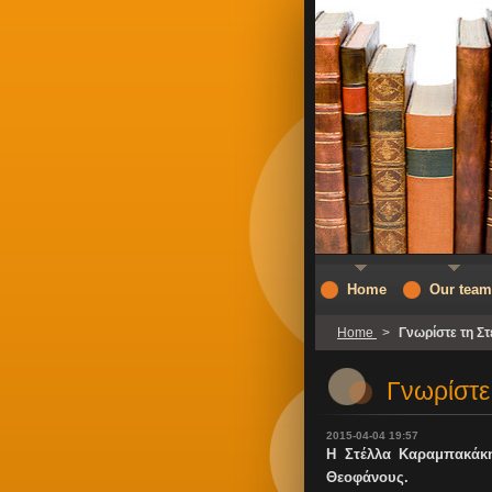
Home
Our team
Home
>
Γνωρίστε τη Σ
Γνωρίστε
2015-04-04 19:57
Η Στέλλα Καραμπακάκη
Θεοφάνους.