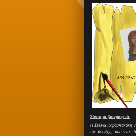
Σύντομο βιογραφικό
Η Στέλλα Καραμπακάκη γε
της άνοιξης, και είναι