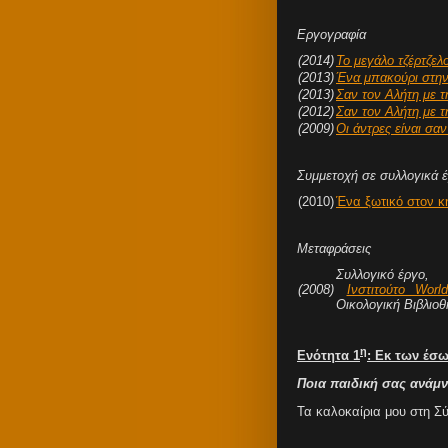
Εργογραφία
(2014)
Το μεγάλο τζέρτζελ
(2013)
Ένα μπακούρι στη
(2013)
Σαν τον Αλήτη με τ
(2012)
Σαν τον Αλήτη με τ
(2009)
Οι άντρες είναι σα
Συμμετοχή σε συλλογικά 
(2010)
Ένα ξωτικό στον κ
Μεταφράσεις
Συλλογικό έργο,
(2008)
Ινστιτούτο Wor
Οικολογική Βιβλιο
η
Ενότητα 1
: Εκ των έσ
Ποια παιδική σας ανάμν
Τα καλοκαίρια μου στη Σύ