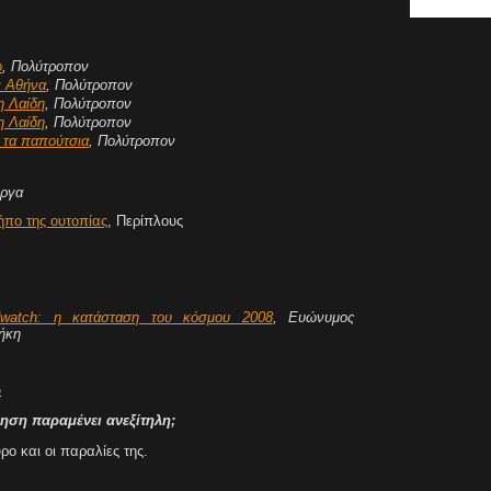
ο
, Πολύτροπον
ν Αθήνα
, Πολύτροπον
η Λαίδη
, Πολύτροπον
η Λαίδη
, Πολύτροπον
ν τα παπούτσια
, Πολύτροπον
έργα
ήπο της ουτοπίας
, Περίπλους
ldwatch: η κατάσταση του κόσμου 2008
, Ευώνυμος
θήκη
ω
ηση παραμένει ανεξίτηλη;
ρο και οι παραλίες της.