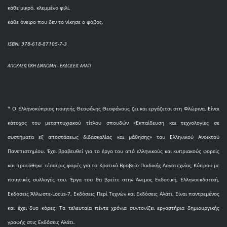
κάθε μικρό, κλεμμένο φιλί,
κάθε όνειρο που δεν το νίκησε ο φόβος.
ISBN: 978-618-87105-7-3
ΑΠΟΚΛΕΙΣΤΙΚΗ ΔΙΑΝΟΜΗ - ΕΚΔΟΣΕΙΣ ΑΛΑΤΙ
* O Eλληνοκύπριος ποιητής Θεοφάνης Θεοφάνους ζει και εργάζεται στη Φλώρινα. Είναι
κάτοχος του μεταπτυχιακού τίτλου σπουδών «Εκπαίδευση και τεχνολογίες σε
συστήματα εξ αποστάσεως διδασκαλίας και μάθησης» του Ελληνικού Ανοικτού
Πανεπιστημίου. Έχει βραβευθεί για το έργο του από ελληνικούς και κυπριακούς φορείς
και προτάθηκε τέσσερις φορές για το Κρατικό Βραβείο Παιδικής Λογοτεχνίας Κύπρου με
ποιητικές συλλογές του. Έργα του θα βρείτε στην Άνεμος Εκδοτική, Ελληνοεκδοτική,
Εκδόσεις Άλλωστε-Locus-7, Εκδόσεις Περί Τεχνών και Εκδόσεις Αλάτι. Είναι παντρεμένος
και έχει δυο κόρες. Τα τελευταία πέντε χρόνια συντονίζει εργαστήρια δημιουργικής
γραφής στις Εκδόσεις Αλάτι.