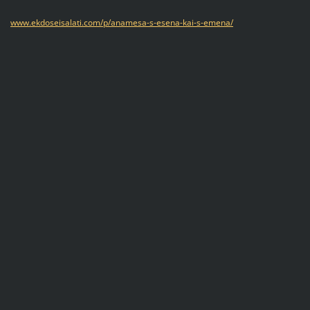
www.ekdoseisalati.com/p/anamesa-s-esena-kai-s-emena/