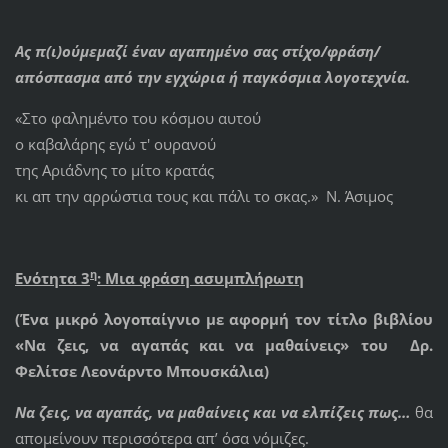
Ας π(ι)ούμεμαζί έναν αγαπημένο σας στίχο/φράση/
απόσπασμα από την εγχώρια ή παγκόσμια λογοτεχνία.
«Στο φαλημέντο του κόσμου αυτού
ο καβαλάρης εγώ τ' ουρανού
της Αριάδνης το μίτο κρατάς
κι απ την αρρώστια τους και πάλι το σκας.» Ν. Άσιμος
η
Ενότητα 3
: Μια φράση ασυμπλήρωτη
(Ένα μικρό λογοπαίγνιο με αφορμή τον τίτλο βιβλίου
«Να ζεις, να αγαπάς και να μαθαίνεις» του
Δρ.
Φελίτσε Λεονάρντο Μπουσκάλια
)
Να ζεις, να αγαπάς, να μαθαίνεις και να ελπίζεις πως…
θα
απομείνουν περισσότερα απ’ όσα νόμιζες.