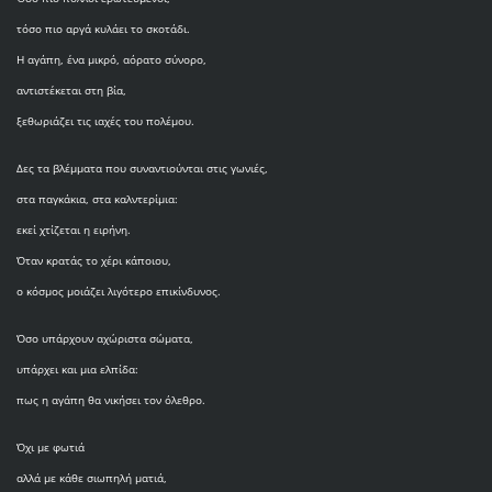
τόσο πιο αργά κυλάει το σκοτάδι.
Η αγάπη, ένα μικρό, αόρατο σύνορο,
αντιστέκεται στη βία,
ξεθωριάζει τις ιαχές του πολέμου.
Δες τα βλέμματα που συναντιούνται στις γωνιές,
στα παγκάκια, στα καλντερίμια:
εκεί χτίζεται η ειρήνη.
Όταν κρατάς το χέρι κάποιου,
ο κόσμος μοιάζει λιγότερο επικίνδυνος.
Όσο υπάρχουν αχώριστα σώματα,
υπάρχει και μια ελπίδα:
πως η αγάπη θα νικήσει τον όλεθρο.
Όχι με φωτιά
αλλά με κάθε σιωπηλή ματιά,