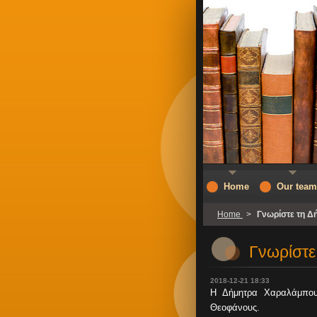
Home
Our team
Home
>
Γνωρίστε τη Δ
Γνωρίστε
2018-12-21 18:33
Η Δήμητρα Χαραλάμπου
Θεοφάνους.