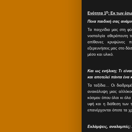
η
Ενότητα 1
: Εκ των έσ
Ποια παιδική σας ανάμν
Τα παιχνίδια μας στη φ
νοσταλγία αθεράπευτη τι
απίθανες κρυψώνες πο
εξερευνήσεις μας στο δάσ
μέσο και υλικό.
Και ως ενήλικη; Τι εί
και αποτελεί πάντα ένα 
Τα ταξίδια… Οι διαδρομέ
ανακάλυψη μιας αλλόκο
κόσμου όπου όλοι κι όλα 
υφή και η διάθεση των 
επανέρχονται όποτε τα χρ
Εκλάμψεις, αναλαμπές; 