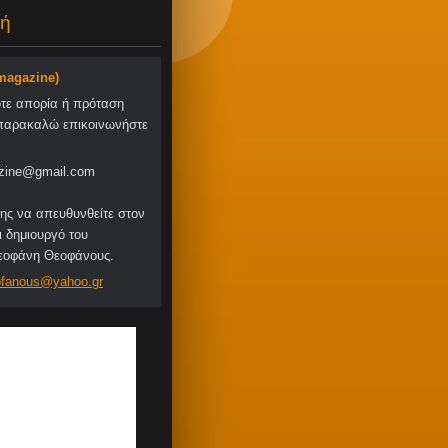
ή
-magazine)
οτε απορία ή πρόταση
παρακαλώ επικοινωνήστε
zine@gmail.com
ης να απευθυνθείτε στον
ι δημιουργό του
Θεοφάνη Θεοφάνους.
fa
nous@yah
oo.gr