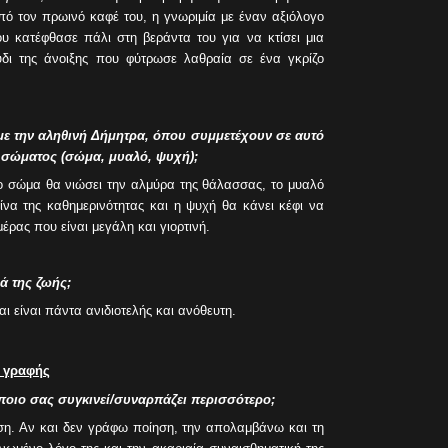
από τον πρωινό καφέ του, η γνωριμία με έναν αξιόλογο
υ κατέφθασε πάλι στη βεράντα του για να κτίσει μια
δι της άνοιξης που φύτρωσε λαθραία σε ένα γκρίζο
με την αληθινή Δήμητρα, όπου συμμετέχουν σε αυτό
υ σώματος (σώμα, μυαλό, ψυχή);
το σώμα θα νιώσει την αλμύρα της θάλασσας, το μυαλό
ίνα της καθημερινότητας και η ψυχή θα κάνει κέφι να
έρας που είναι μεγάλη και γιορτινή.
ά της ζωής;
αι είναι πάντα ανιδιοτελής και ανόθευτη.
ς γραφής
 ποιο σας συγκινεί/συναρπάζει περισσότερο;
ση. Αν και δεν γράφω ποίηση, την απολαμβάνω και τη