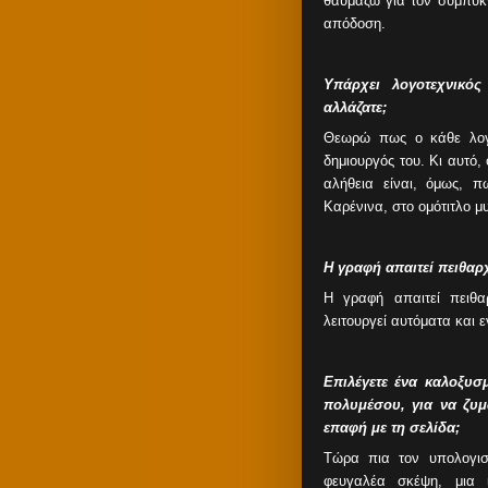
θαυμάζω για τον συμπυκν
απόδοση.
Υπάρχει λογοτεχνικό
αλλάζατε;
Θεωρώ πως ο κάθε λογο
δημιουργός του. Κι αυτό,
αλήθεια είναι, όμως, 
Καρένινα, στο ομότιτλο 
Η γραφή απαιτεί πειθ
Η γραφή απαιτεί πειθ
λειτουργεί αυτόματα και 
Επιλέγετε ένα καλοξυσ
πολυμέσου, για να ζυ
επαφή με τη σελίδα;
Τώρα πια τον υπολογισ
φευγαλέα σκέψη, μια 