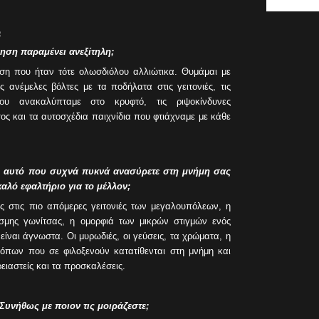
ω
ηση παραμένει ανεξίτηλη;
ύση που ήταν τότε ολωσδιόλου αλλιώτικα. Θυμάμαι με
ς ανέμελες βόλτες με τα ποδήλατα στις γειτονιές, τις
υ ανακαλύπταμε στο κρυφτό, τις ριψοκίνδυνες
ος και τα αυτοσχέδια παιχνίδια που φτιάχναμε με κάθε
ναι αυτό που συχνά πυκνά ανασύρετε στη μνήμη σας
καλό εφαλτήριο για το μέλλον;
ς στις πιο απόμερες γειτονιές των μεγαλουπόλεων, η
σμης γωνίτσας, η ομορφιά των μικρών στιγμών ενός
είναι άγνωστα. Οι μυρωδιές, οι γεύσεις, τα χρώματα, η
τόπων που σε φιλοξενούν κατατίθενται στη μνήμη και
ειαστείς και τα προσκαλέσεις.
Συνήθως με ποιον τις μοιράζεστε;