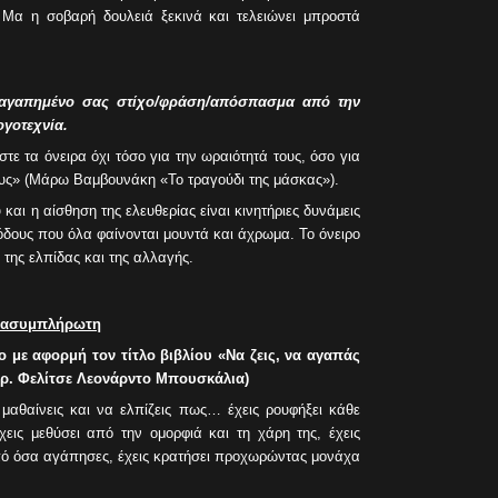
 Μα η σοβαρή δουλειά ξεκινά και τελειώνει μπροστά
ν αγαπημένο σας στίχο/φράση/απόσπασμα από την
γοτεχνία.
ε τα όνειρα όχι τόσο για την ωραιότητά τους, όσο για
ους» (Μάρω Βαμβουνάκη «Το τραγούδι της μάσκας»).
υ και η αίσθηση της ελευθερίας είναι κινητήριες δυνάμεις
όδους που όλα φαίνονται μουντά και άχρωμα. Το όνειρο
 της ελπίδας και της αλλαγής.
η ασυμπλήρωτη
ο με αφορμή τον τίτλο βιβλίου «Να ζεις, να αγαπάς
ρ. Φελίτσε Λεονάρντο Μπουσκάλια
)
μαθαίνεις και να ελπίζεις πως… έχεις ρουφήξει κάθε
χεις μεθύσει από την ομορφιά και τη χάρη της, έχεις
πό όσα αγάπησες, έχεις κρατήσει προχωρώντας μονάχα