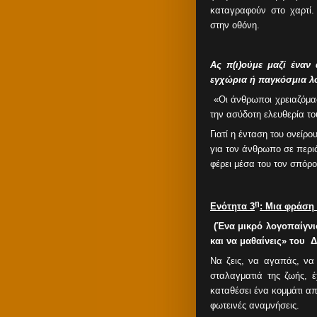
καταγραφούν στο χαρτί.
στην οθόνη.
Ας π(ι)ούμε μαζί ένα
εγχώρια ή παγκόσμια λο
«Οι άνθρωποι χρειαζόμαστ
την ασύδοτη ελευθερία τ
Γιατί η ένταση του ονείρο
για τον άνθρωπο σε περι
φέρει μέσα του τον σπόρο
η
Ενότητα 3
: Μια φράσ
(Ένα μικρό λογοπαίγνι
και να μαθαίνεις» του
Δ
Να ζεις, να αγαπάς, να 
σταλαγματιά της ζωής, έ
καταθέσει ένα κομμάτι α
φωτεινές αναμνήσεις.