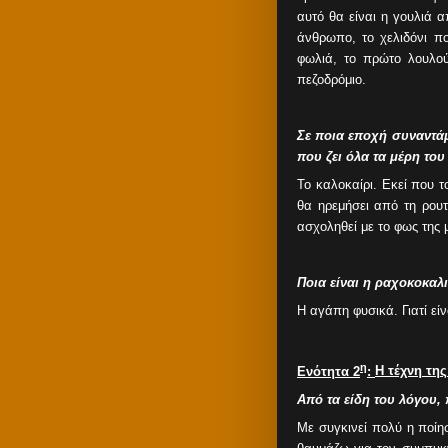
αυτό θα είναι η γουλιά 
άνθρωπο, το χελιδόνι πο
φωλιά, το πρώτο λουλού
πεζοδρόμιο.
Σε ποια εποχή συναντά
που ζει όλα τα μέρη το
Το καλοκαίρι. Εκεί που 
θα ηρεμήσει από τη ρουτ
ασχοληθεί με το φως της μ
Ποια είναι η ραχοκοκαλι
Η αγάπη φυσικά. Γιατί είν
η
Ενότητα 2
:
H
τέχνη τη
Από τα είδη του λόγου,
Με συγκινεί πολύ η ποίη