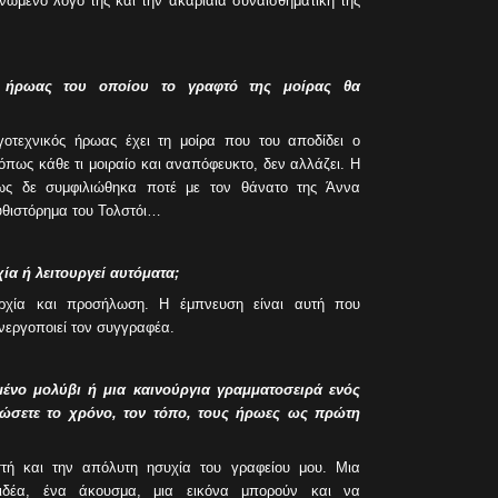
ωμένο λόγο της και την ακαριαία συναισθηματική της
ς ήρωας του οποίου το γραφτό της μοίρας θα
τεχνικός ήρωας έχει τη μοίρα που του αποδίδει ο
 όπως κάθε τι μοιραίο και αναπόφευκτο, δεν αλλάζει. Η
πως δε συμφιλιώθηκα ποτέ με τον θάνατο της Άννα
μυθιστόρημα του Τολστόι…
αρχία ή λειτουργεί αυτόματα;
αρχία και προσήλωση. Η έμπνευση είναι αυτή που
ενεργοποιεί τον συγγραφέα.
μένο μολύβι ή μια καινούργια γραμματοσειρά ενός
μώσετε το χρόνο, τον τόπο, τους ήρωες ως πρώτη
τή και την απόλυτη ησυχία του γραφείου μου. Μια
ιδέα, ένα άκουσμα, μια εικόνα μπορούν και να