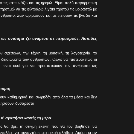
 τις κατευνάζω και τις ηρεμώ. Είμαι πολύ παρορμητική
προτιμώ να τις φιλτράρω λιγάκι προτού τις μοιραστώ με
άνθρωπο. Σαν ωριμάσουν και με πείσουν τις βγάζω και
 ως οντότητα ζει ανάμεσα σε πειρασμούς. Ασπίδες
ν σχέσεων, την τέχνη, τη μουσική, τη λογοτεχνία, το
τα δικαιώματα των ανθρώπων. Θέλω να πιστεύω πως οι
ός είναι εκεί για να προστατεύουν τον άνθρωπο ως
τομα;
νουν καθημερινά και σωρηδόν από όλα τα μέσα και δεν
λήσσουν δυσάρεστα.
ν’ αγαπήσει κανείς τη μέρα.
ης θα βρει τη στιγμή εκείνη που θα τον βοηθήσει να
υγαλέα, να συναντήσει μια μικρή αλήθεια. Ακόμη κι αν