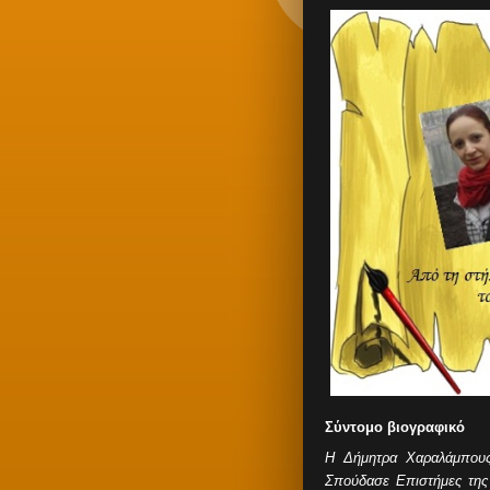
Σύντομο βιογραφικό
Η Δήμητρα Χαραλάμπους
Σπούδασε Επιστήμες της