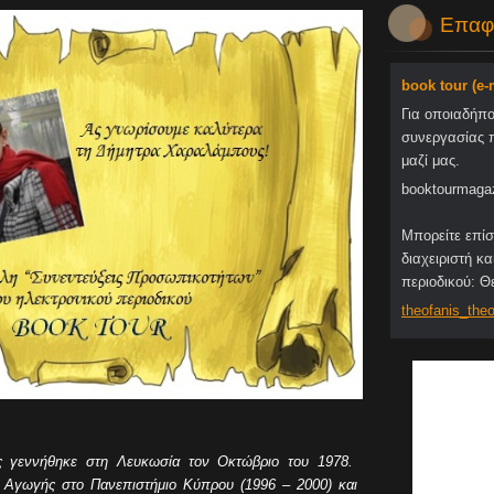
Επαφ
book tour (e
Για οποιαδήπ
συνεργασίας 
μαζί μας.
booktourmaga
Μπορείτε επίσ
διαχειριστή κα
περιοδικού: 
theofani
s_theo
 γεννήθηκε στη Λευκωσία τον Οκτώβριο του 1978.
 Αγωγής στο Πανεπιστήμιο Κύπρου (1996 – 2000) και