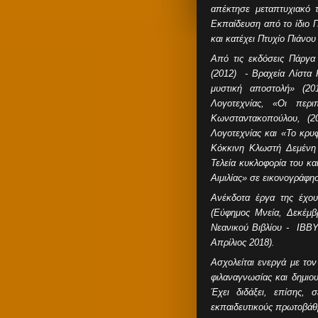
απέκτησε μεταπτυχιακό 
Εκπαίδευση από το ίδιο 
και κατέχει Πτυχίο Πιάνο
Από τις εκδόσεις Πάργα
(2012) - Βραχεία Λίστα
μυστική αποστολή» (20
Λογοτεχνίας, «Οι περι
Κωνσταντακοπούλου, (2
Λογοτεχνίας και «Το κρυ
Κόκκινη Κλωστή Δεμένη 
Τελεία κυκλοφορία του και
Αιμιλίας» σε εικονογράφησ
Ανέκδοτα έργα της έχου
(Εύφημος Μνεία, Δεκέμβ
Νεανικού Βιβλίου - IBBY
Απρίλιος 2018).
Ασχολείται ενεργά με τον
φιλαναγνωσίας και δημιο
Έχει διδάξει, επίσης, 
εκπαιδευτικούς πρωτοβάθ