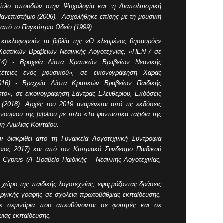
τίτλο σπουδών στην Ψυχολογία και τη Διαπολιτισμική
Πανεπιστήμιο (2006). Ασχολήθηκε επίσης με τη μουσική
υ από το Παγκύπριο Ωδείο (1999).
 κυκλοφορούν τα βιβλία της «Ο κλεμμένος θησαυρός»
 Κρατικών Βραβείων Νεανικής Λογοτεχνίας, «ΠΕΝ-7 σε
14) - Βραχεία Λίστα Κρατικών Βραβείων Νεανικής
πέτειες ενός μουσικού», σε εικονογράφηση Χαράς
016) - Βραχεία Λίστα Κρατικών Βραβείων Παιδικής
φτό», σε εικονογράφηση Σάντρας Ελευθερίου, Εκδόσεις
(2018). Αρχές του 2019 αναμένεται από τις εκδόσεις
νούριου της βιβλίου με τίτλο «Τα φανταστικά ταξίδια της
η Αιμιλίας Κονταίου.
ν διακριθεί από τη Γυναικεία Λογοτεχνική Συντροφιά
ριος 2017) και από τον Κυπριακό Σύνδεσμο Παιδικού
 Cyprus (Α’ Βραβείο Παιδικής – Νεανικής Λογοτεχνίας,
 χώρο της παιδικής λογοτεχνίας, εφαρμόζοντας δράσεις
υργικής γραφής σε σχολεία πρωτοβάθμιας εκπαίδευσης.
σε σεμινάρια που απευθύνονται σε φοιτητές και σε
μιας εκπαίδευσης.