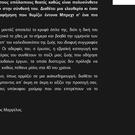
τους υπόλοιπους θεατές καθώς είναι πολυσύνθετο
ό στην σύνθεσή του. Διαθέτει μια ελευθερία κι έναν
αφήγηση που θυμίζει έντονα Μπρεχτ σ’ ένα πιο
 μοντάζ αποτελεί το κρυφό όπλο της, διότι η δική του
χνικά το χθες με το σήμερα και βοηθά την ερμηνεία των
απ’ τον καλειδοσκόπιο της ζωής του ιδιοφυή συγγραφέα
. Οι αδερφές του, ο έρωτας, η εβραϊκή καταγωγή και
τέρας του συνθέτουν το παζλ μιας ζωής που οδήγησε
πουδαίων έργων, τα οποία δυστυχώς δεν πρόλαβε να
, καθώς πέθανε μόλις στα 40 του χρόνια.
νο, όπως αρμόζει σε μια auteurδημιουργό, διαθέτει τα
ύμπαντος απ’ άκρη σε άκρη κι αξίζει την προσοχή σας.
τες υπόκοφου χιούμορ που σου επιτρέπουν να το
ς Μαργέλος.