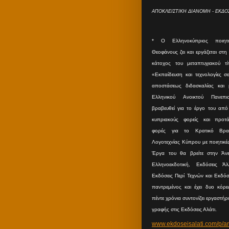
ΑΠΟΚΛΕΙΣΤΙΚΗ ΔΙΑΝΟΜΗ - ΕΚΔΟΣ
* O Eλληνοκύπριος ποιητ
Θεοφάνους ζει και εργάζεται στη
κάτοχος του μεταπτυχιακού τ
«Εκπαίδευση και τεχνολογίες σ
αποστάσεως διδασκαλίας και
Ελληνικού Ανοικτού Πανεπισ
βραβευθεί για το έργο του από 
κυπριακούς φορείς και προτά
φορές για το Κρατικό Βραβ
Λογοτεχνίας Κύπρου με ποιητικέ
Έργα του θα βρείτε στην Άνε
Ελληνοεκδοτική, Εκδόσεις Άλλ
Εκδόσεις Περί Τεχνών και Εκδόσε
παντρεμένος και έχει δυο κόρες
πέντε χρόνια συντονίζει εργαστήρ
γραφής στις Εκδόσεις Αλάτι.
www.ekdoseisalati.com/p/a