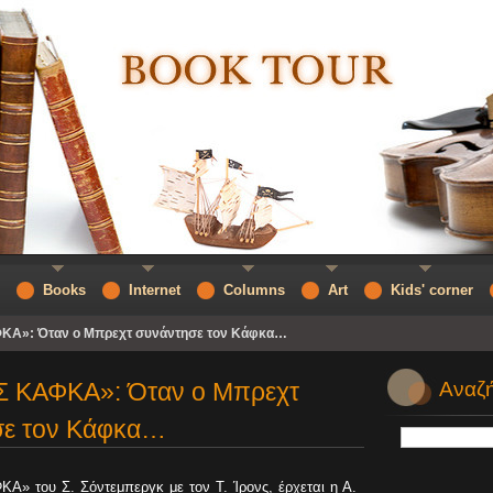
Books
Internet
Columns
Art
Kids' corner
Α»: Όταν ο Μπρεχτ συνάντησε τον Κάφκα…
 ΚΑΦΚΑ»: Όταν ο Μπρεχτ
Αναζή
σε τον Κάφκα…
ΚΑ» του Σ. Σόντεμπεργκ με τον Τ. Ίρονς, έρχεται η Α.