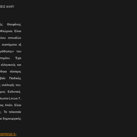
ΕΙΣ ΑΛΑΤΙ
ής Θεοφάνης
 Φλώρινα. Είναι
ίτλου σπουδών
ε συστήματα εξ
 μάθησης» του
τημίου. Έχει
ελληνικούς και
θηκε τέσσερις
είο Παιδικής
ς συλλογές του.
μος Εκδοτική,
ωστε-Locus-7,
ις Αλάτι. Είναι
. Τα τελευταία
ια δημιουργικής
namesa-s-