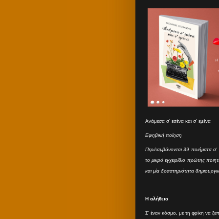
Ανάμεσα σ' εσένα και σ' εμένα
Εφηβική ποίηση
Περιλαμβάνονται 39 ποιήματα σ' 
το μικρό εγχειρίδιο πρώτης ποιη
και μία δραστηριότητα δημιουργι
Η αλήθεια
Σ' έναν κόσμο, με τη φρίκη να ξε