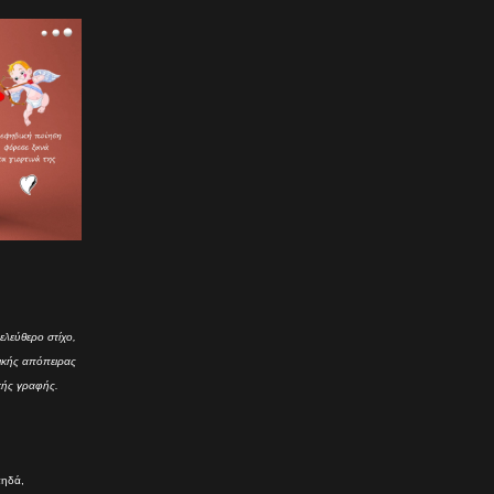
ελεύθερο στίχο,
τικής απόπειρας
κής γραφής.
πηδά,