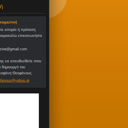
ή
-magazine)
οτε απορία ή πρόταση
παρακαλώ επικοινωνήστε
zine@gmail.com
ης να απευθυνθείτε στον
ι δημιουργό του
Θεοφάνη Θεοφάνους.
fa
nous@yah
oo.gr