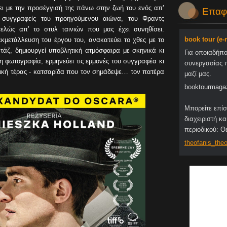
ει με την προσέγγισή της πάνω στην ζωή του ενός απ’
Επαφ
ς συγγραφείς του προηγούμενου αιώνα, του Φραντς
ελώς απ’ το στυλ ταινιών που μας έχει συνηθίσει.
book tour (e
εκμετάλλευση του έργου του, ανακατεύει το χθες με το
τάζ, δημιουργεί υποβλητική ατμόσφαιρα με σκηνικά κι
Για οποιαδήπ
φωτογραφία, ερμηνεύει τις εμμονές του συγγραφέα κι
συνεργασίας 
ική τέρας - κατσαρίδα που τον σημάδεψε… τον πατέρα
μαζί μας.
booktourmaga
Μπορείτε επίσ
διαχειριστή κα
περιοδικού: 
theofani
s_theo