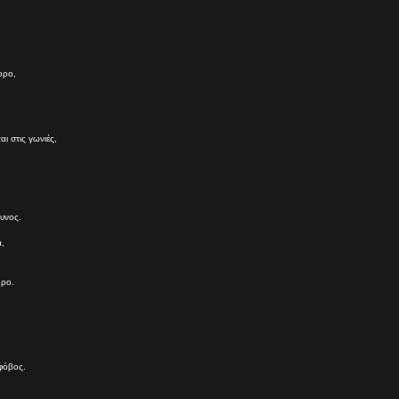
ορο,
ι στις γωνιές,
δυνος.
,
θρο.
 φόβος.