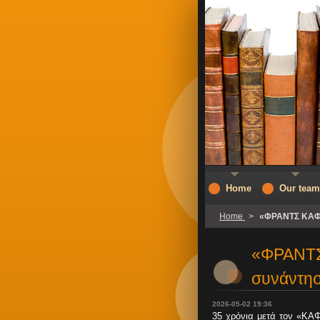
Home
Our team
Home
>
«ΦΡΑΝΤΣ ΚΑΦΚ
«ΦΡΑΝΤΣ
συνάντη
2026-05-02 19:36
35 χρόνια μετά τον «ΚΑΦ