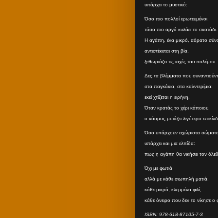
υπάρχει το μυστικό:
Όσο πιο πολλοί ερωτευμένοι,
τόσο πιο αργά κυλάει το σκοτάδι.
Η αγάπη, ένα μικρό, αόρατο σύν
αντιστέκεται στη βία,
ξεθωριάζει τις ιαχές του πολέμου.
Δες τα βλέμματα που συναντιούντα
στα παγκάκια, στα καλντερίμια:
εκεί χτίζεται η ειρήνη.
Όταν κρατάς το χέρι κάποιου,
ο κόσμος μοιάζει λιγότερο επικίν
Όσο υπάρχουν αχώριστα σώματα
υπάρχει και μια ελπίδα:
πως η αγάπη θα νικήσει τον όλε
Όχι με φωτιά
αλλά με κάθε σιωπηλή ματιά,
κάθε μικρό, κλεμμένο φιλί,
κάθε όνειρο που δεν το νίκησε ο
ISBN: 978-618-87105-7-3