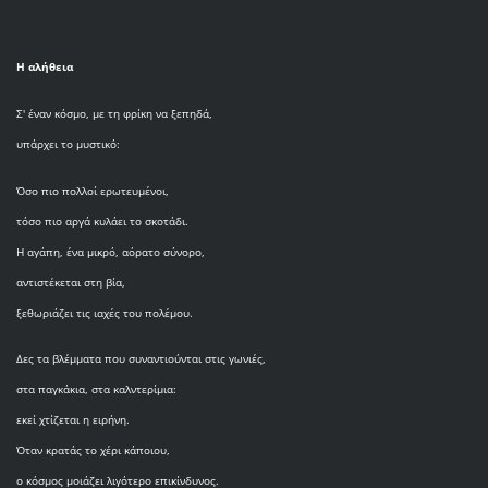
Η αλήθεια
Σ' έναν κόσμο, με τη φρίκη να ξεπηδά,
υπάρχει το μυστικό:
Όσο πιο πολλοί ερωτευμένοι,
τόσο πιο αργά κυλάει το σκοτάδι.
Η αγάπη, ένα μικρό, αόρατο σύνορο,
αντιστέκεται στη βία,
ξεθωριάζει τις ιαχές του πολέμου.
Δες τα βλέμματα που συναντιούνται στις γωνιές,
στα παγκάκια, στα καλντερίμια:
εκεί χτίζεται η ειρήνη.
Όταν κρατάς το χέρι κάποιου,
ο κόσμος μοιάζει λιγότερο επικίνδυνος.