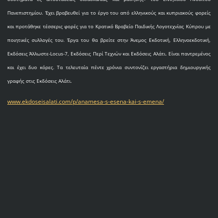
Πανεπιστημίου. Έχει βραβευθεί για το έργο του από ελληνικούς και κυπριακούς φορείς
και προτάθηκε τέσσερις φορές για το Κρατικό Βραβείο Παιδικής Λογοτεχνίας Κύπρου με
ποιητικές συλλογές του. Έργα του θα βρείτε στην Άνεμος Εκδοτική, Ελληνοεκδοτική,
Εκδόσεις Άλλωστε-Locus-7, Εκδόσεις Περί Τεχνών και Εκδόσεις Αλάτι. Είναι παντρεμένος
και έχει δυο κόρες. Τα τελευταία πέντε χρόνια συντονίζει εργαστήρια δημιουργικής
γραφής στις Εκδόσεις Αλάτι.
www.ekdoseisalati.com/p/anamesa-s-esena-kai-s-emena/