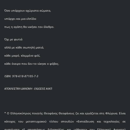
Όσο υπάρχουν αχώριστα σώματα,
υπάρχει και μια ελπίδα:
πως η αγάπη θα νικήσει τον όλεθρο.
Όχι με φωτιά
αλλά με κάθε σιωπηλή ματιά,
κάθε μικρό, κλεμμένο φιλί,
κάθε όνειρο που δεν το νίκησε ο φόβος.
ISBN: 978-618-87105-7-3
ΑΠΟΚΛΕΙΣΤΙΚΗ ΔΙΑΝΟΜΗ - ΕΚΔΟΣΕΙΣ ΑΛΑΤΙ
* O Eλληνοκύπριος ποιητής Θεοφάνης Θεοφάνους ζει και εργάζεται στη Φλώρινα. Είναι
κάτοχος του μεταπτυχιακού τίτλου σπουδών «Εκπαίδευση και τεχνολογίες σε
συστήματα εξ αποστάσεως διδασκαλίας και μάθησης» του Ελληνικού Ανοικτού