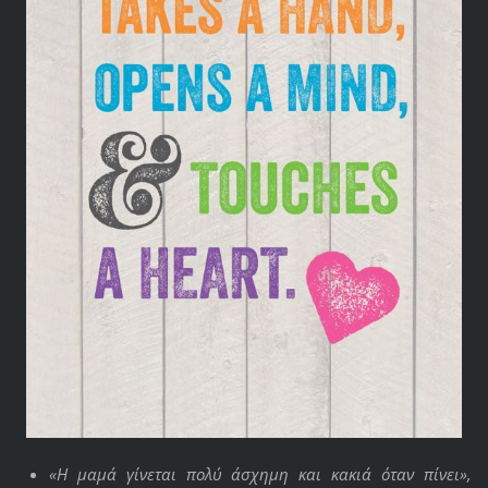
«Η μαμά γίνεται πολύ άσχημη και κακιά όταν πίνει»,