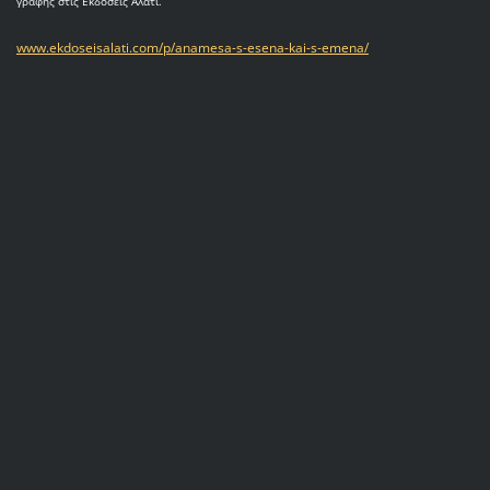
γραφής στις Εκδόσεις Αλάτι.
www.ekdoseisalati.com/p/anamesa-s-esena-kai-s-emena/