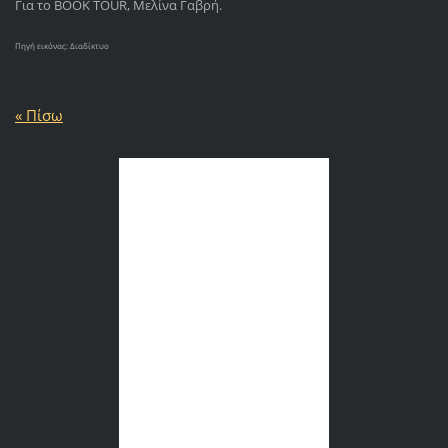
Για το BOOK TOUR, Μελίνα Γαβρή.
Πηγή εικόνας: Διαδίκτυο
« Πίσω