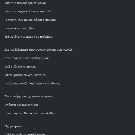
Όσο πιο πολλοί ερωτευμένοι,
τόσο πιο αργά κυλάει το σκοτάδι.
Η αγάπη, ένα μικρό, αόρατο σύνορο,
αντιστέκεται στη βία,
ξεθωριάζει τις ιαχές του πολέμου.
Δες τα βλέμματα που συναντιούνται στις γωνιές,
στα παγκάκια, στα καλντερίμια:
εκεί χτίζεται η ειρήνη.
Όταν κρατάς το χέρι κάποιου,
ο κόσμος μοιάζει λιγότερο επικίνδυνος.
Όσο υπάρχουν αχώριστα σώματα,
υπάρχει και μια ελπίδα:
πως η αγάπη θα νικήσει τον όλεθρο.
Όχι με φωτιά
αλλά με κάθε σιωπηλή ματιά,