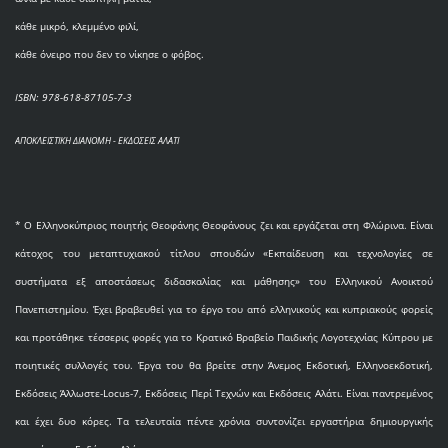
κάθε μικρό, κλεμμένο φιλί,
κάθε όνειρο που δεν το νίκησε ο φόβος.
ISBN: 978-618-87105-7-3
ΑΠΟΚΛΕΙΣΤΙΚΗ ΔΙΑΝΟΜΗ - ΕΚΔΟΣΕΙΣ ΑΛΑΤΙ
* O Eλληνοκύπριος ποιητής Θεοφάνης Θεοφάνους ζει και εργάζεται στη Φλώρινα. Είναι
κάτοχος του μεταπτυχιακού τίτλου σπουδών «Εκπαίδευση και τεχνολογίες σε
συστήματα εξ αποστάσεως διδασκαλίας και μάθησης» του Ελληνικού Ανοικτού
Πανεπιστημίου. Έχει βραβευθεί για το έργο του από ελληνικούς και κυπριακούς φορείς
και προτάθηκε τέσσερις φορές για το Κρατικό Βραβείο Παιδικής Λογοτεχνίας Κύπρου με
ποιητικές συλλογές του. Έργα του θα βρείτε στην Άνεμος Εκδοτική, Ελληνοεκδοτική,
Εκδόσεις Άλλωστε-Locus-7, Εκδόσεις Περί Τεχνών και Εκδόσεις Αλάτι. Είναι παντρεμένος
και έχει δυο κόρες. Τα τελευταία πέντε χρόνια συντονίζει εργαστήρια δημιουργικής