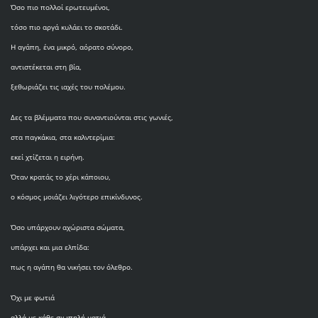
Όσο πιο πολλοί ερωτευμένοι,
τόσο πιο αργά κυλάει το σκοτάδι.
Η αγάπη, ένα μικρό, αόρατο σύνορο,
αντιστέκεται στη βία,
ξεθωριάζει τις ιαχές του πολέμου.
Δες τα βλέμματα που συναντιούνται στις γωνιές,
στα παγκάκια, στα καλντερίμια:
εκεί χτίζεται η ειρήνη.
Όταν κρατάς το χέρι κάποιου,
ο κόσμος μοιάζει λιγότερο επικίνδυνος.
Όσο υπάρχουν αχώριστα σώματα,
υπάρχει και μια ελπίδα:
πως η αγάπη θα νικήσει τον όλεθρο.
Όχι με φωτιά
αλλά με κάθε σιωπηλή ματιά,