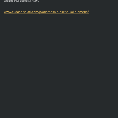
γραφής στις Εκδόσεις Αλάτι.
www.ekdoseisalati.com/p/anamesa-s-esena-kai-s-emena/