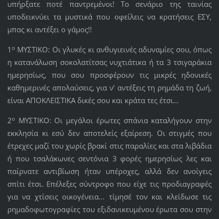
υπήρξατε ποτέ παντρεμένοι! Το σενάριο της ταινίας
υποδεικνύει τα μυστικά που οφείλεις να κρατήσεις ΕΣΥ,
μπας κι αντέξει ο γάμος!!
ο
1
ΜΥΣΤΙΚΟ: Οι γλυκές κι ανθυγιεινές αδυναμίες σου, όπως
η κατανάλωση σοκολατίτσας νυχτιάτικα ή τα 3 τσιγαράκια
ημερησίως, που σου προσφέρουν τις μικρές ηδονικές
καθημερινές απολαύσεις, για ν’ αντέξεις τη ρημάδα τη ζωή,
είναι ΑΠΟΚΛΕΙΣΤΙΚΑ δικές σου και κράτα τες έτσι…
ο
2
ΜΥΣΤΙΚΟ: Οι μεγάλοι έρωτες σπάνια καταλήγουν στην
εκκλησία κι εσύ δεν αποτελείς εξαίρεση. Οι στιγμές που
έτρεχες μαζί του χωρίς βρακί στις παραλίες και στα λιβάδια
ή που τσαλάκωνες σεντόνια 3 φορές ημερησίως λες και
παίρνατε αντιβίωση ήταν υπέροχες, αλλά δεν ανοίγεις
σπίτι έτσι. Επέλεξες σύντροφο που είχε τις προδιαγραφές
για να χτίσεις οικογένεια… τίμησέ τον και κλείδωσε τις
ρημαδοφωτογραφίες του εξιδανικευμένου έρωτα σου στην