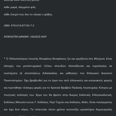
κάθε μικρό, κλεμμένο φιλί,
κάθε όνειρο που δεν το νίκησε ο φόβος.
ISBN: 978-618-87105-7-3
ΑΠΟΚΛΕΙΣΤΙΚΗ ΔΙΑΝΟΜΗ - ΕΚΔΟΣΕΙΣ ΑΛΑΤΙ
* O Eλληνοκύπριος ποιητής Θεοφάνης Θεοφάνους ζει και εργάζεται στη Φλώρινα. Είναι
κάτοχος του μεταπτυχιακού τίτλου σπουδών «Εκπαίδευση και τεχνολογίες σε
συστήματα εξ αποστάσεως διδασκαλίας και μάθησης» του Ελληνικού Ανοικτού
Πανεπιστημίου. Έχει βραβευθεί για το έργο του από ελληνικούς και κυπριακούς φορείς
και προτάθηκε τέσσερις φορές για το Κρατικό Βραβείο Παιδικής Λογοτεχνίας Κύπρου με
ποιητικές συλλογές του. Έργα του θα βρείτε στην Άνεμος Εκδοτική, Ελληνοεκδοτική,
Εκδόσεις Άλλωστε-Locus-7, Εκδόσεις Περί Τεχνών και Εκδόσεις Αλάτι. Είναι παντρεμένος
και έχει δυο κόρες. Τα τελευταία πέντε χρόνια συντονίζει εργαστήρια δημιουργικής