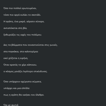
Όσο πιο πολλοί ερωτευμένοι,
τόσο πιο αργά κυλάει το σκοτάδι.
Η αγάπη, ένα μικρό, αόρατο σύνορο,
αντιστέκεται στη βία,
ξεθωριάζει τις ιαχές του πολέμου.
Δες τα βλέμματα που συναντιούνται στις γωνιές,
στα παγκάκια, στα καλντερίμια:
εκεί χτίζεται η ειρήνη.
Όταν κρατάς το χέρι κάποιου,
ο κόσμος μοιάζει λιγότερο επικίνδυνος.
Όσο υπάρχουν αχώριστα σώματα,
υπάρχει και μια ελπίδα:
πως η αγάπη θα νικήσει τον όλεθρο.
Όχι με φωτιά