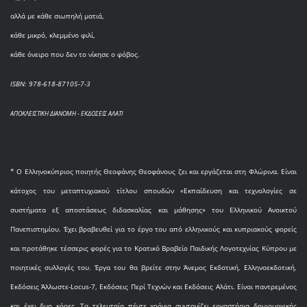
αλλά με κάθε σιωπηλή ματιά,
κάθε μικρό, κλεμμένο φιλί,
κάθε όνειρο που δεν το νίκησε ο φόβος.
ISBN: 978-618-87105-7-3
ΑΠΟΚΛΕΙΣΤΙΚΗ ΔΙΑΝΟΜΗ - ΕΚΔΟΣΕΙΣ ΑΛΑΤΙ
* O Eλληνοκύπριος ποιητής Θεοφάνης Θεοφάνους ζει και εργάζεται στη Φλώρινα. Είναι
κάτοχος του μεταπτυχιακού τίτλου σπουδών «Εκπαίδευση και τεχνολογίες σε
συστήματα εξ αποστάσεως διδασκαλίας και μάθησης» του Ελληνικού Ανοικτού
Πανεπιστημίου. Έχει βραβευθεί για το έργο του από ελληνικούς και κυπριακούς φορείς
και προτάθηκε τέσσερις φορές για το Κρατικό Βραβείο Παιδικής Λογοτεχνίας Κύπρου με
ποιητικές συλλογές του. Έργα του θα βρείτε στην Άνεμος Εκδοτική, Ελληνοεκδοτική,
Εκδόσεις Άλλωστε-Locus-7, Εκδόσεις Περί Τεχνών και Εκδόσεις Αλάτι. Είναι παντρεμένος
και έχει δυο κόρες. Τα τελευταία πέντε χρόνια συντονίζει εργαστήρια δημιουργικής