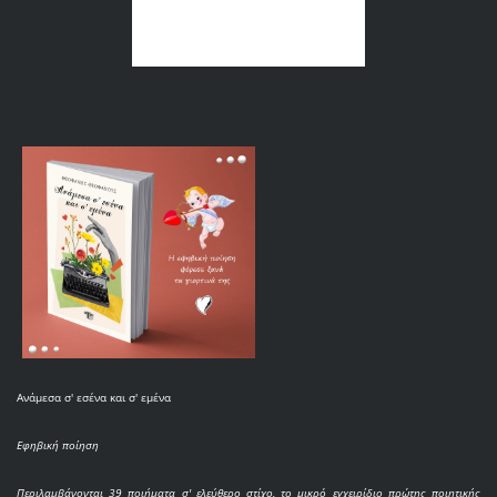
Ανάμεσα σ' εσένα και σ' εμένα
Εφηβική ποίηση
Περιλαμβάνονται 39 ποιήματα σ' ελεύθερο στίχο, το μικρό εγχειρίδιο πρώτης ποιητικής