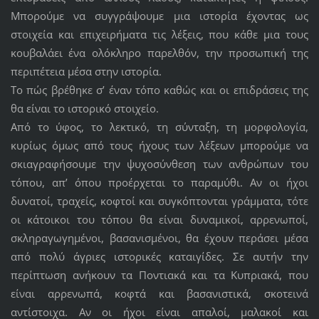
Μπορούμε να συγγράψουμε μια ιστορία έχοντας ως
στοιχεία και επιχειρήματα τις λέξεις, που κάθε μια τους
κουβαλάει ένα ολόκληρο παρελθόν, την προσωπική της
περιπέτεια μέσα στην ιστορία.
Το πώς βρέθηκε σ’ έναν τόπο καθώς και οι επιδράσεις της
θα είναι το ιστορικό στοιχείο.
Από το ύφος, το λεκτικό, τη σύνταξη, τη μορφολογία,
κυρίως όμως από τους ήχους των λέξεων μπορούμε να
σκιαγραφήσουμε την ψυχοσύνθεση των ανθρώπων του
τόπου, απ’ όπου προέρχεται το παραμύθι. Αν οι ήχοι
δυνατοί, τραχείς, κοφτοί και συγκόπτονται γράμματα, τότε
οι κάτοικοι του τόπου θα είναι δυναμικοί, αρρενωποί,
σκληραγωγημένοι, βασανισμένοι, θα έχουν περάσει μέσα
από πολύ άγριες ιστορικές καταιγίδες. Σε αυτήν την
περίπτωση ανήκουν τα Ποντιακά και τα Κυπριακά, που
είναι αρρενωπά, κοφτά και βασανιστικά, σκοτεινά
αντίστοιχα. Αν οι ήχοι είναι απαλοί, μαλακοί και