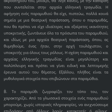
ακροατηρίου του, μοιάζει, θα ‘λεγε κανείς, με την κάθαρση
που συντελείται στην αρχαία ελληνική τραγωδία. Η
αφήγηση ενός παραμυθιού θα είχε, πιστεύω, πολλά κοινά
σημεία με μια θεατρική παράσταση, όπου ο παραμυθάς,
που θα πρέπει να είχε ιδιαίτερες και εξαίρετες ικανότητες
υποκριτικής, ζωντάνευε όλα τα πρόσωπα του παραμυθιού,
και ιδίως με μια αρχαία θεατρική παράσταση, όπου, ας
θυμηθούμε, ένας ήταν, στην αρχή τουλάχιστον, ο
υποκριτής για όλους τους ρόλους. Η σχέση παραμυθιού και
αρχαίας ελληνικής τραγωδίας είναι μεγαλύτερη και
πολύπλευρη και πρέπει να γίνει ειδική και λεπτομερής
έρευνα αυτού του θέματος. Εξάλλου, πλήθος είναι τα
μυθολογικά στοιχεία που επιβιώνουν στα παραμύθια.
Β΄. Το παραμύθι ζωγραφίζει τον τόπο του, τον
χαρακτηρίζει. Από τα γλωσσικά στοιχεία ενός παραμυθιού
μπορούμε, χωρίς ιστορικές πληροφορίες, να ανιχνεύσουμε
επιδράσεις από άλλους λαούς, κατακτητές ή φίλους.