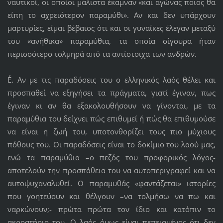
ναυτικοί, οι οποίοι μάλιστα έκαμναν «και αγώνας ποιος θα
είπη το αχρειότερον παραμύθι». Αν και δεν υπάρχουν
μαρτυρίες, είμαι βέβαιος ότι και οι γυναίκες έλεγαν μεταξύ
του «ανήθικα» παραμύθια, τα οποία σίγουρα ήταν
περισσότερο τολμηρά από τα αντίστοιχα των ανδρών.
Ε΄. Αν με τις παραδόσεις του ο ελληνικός λαός θέλει και
προσπαθεί να εξηγήσει τα πράγματα, γιατί έγιναν, πως
έγιναν κι αν θα εξακολουθήσουν να γίνονται, με τα
παραμύθια του δείχνει πώς επιθυμεί ή πώς θα επιθυμούσε
να είναι η ζωή του, υποτονθορίζει τους πιο μύχιους
πόθους του. Οι παραδόσεις είναι το δοκίμιο του λαού μας,
ενώ τα παραμύθια –ο πεζός του προφορικός λόγος-
αποτελούν την προσπάθεια του να αυτοπεριγραφεί και να
αυτοψυχαναλυθεί. Ο παραμυθάς «φαντάζεται» ιστορίες
που γοητεύουν και θέλγουν –να τολμήσω να πω και
ναρκώνουν;- πρώτα πρώτα τον ίδιο και κατόπιν το
ακροατήριο του. Ο λαός όμως είναι πεπεισμένος ότι δεν