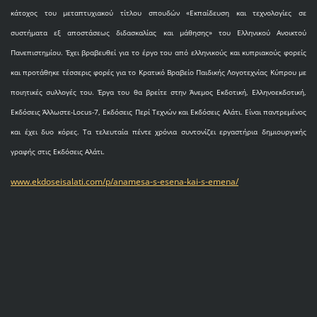
κάτοχος του μεταπτυχιακού τίτλου σπουδών «Εκπαίδευση και τεχνολογίες σε
συστήματα εξ αποστάσεως διδασκαλίας και μάθησης» του Ελληνικού Ανοικτού
Πανεπιστημίου. Έχει βραβευθεί για το έργο του από ελληνικούς και κυπριακούς φορείς
και προτάθηκε τέσσερις φορές για το Κρατικό Βραβείο Παιδικής Λογοτεχνίας Κύπρου με
ποιητικές συλλογές του. Έργα του θα βρείτε στην Άνεμος Εκδοτική, Ελληνοεκδοτική,
Εκδόσεις Άλλωστε-Locus-7, Εκδόσεις Περί Τεχνών και Εκδόσεις Αλάτι. Είναι παντρεμένος
και έχει δυο κόρες. Τα τελευταία πέντε χρόνια συντονίζει εργαστήρια δημιουργικής
γραφής στις Εκδόσεις Αλάτι.
www.ekdoseisalati.com/p/anamesa-s-esena-kai-s-emena/