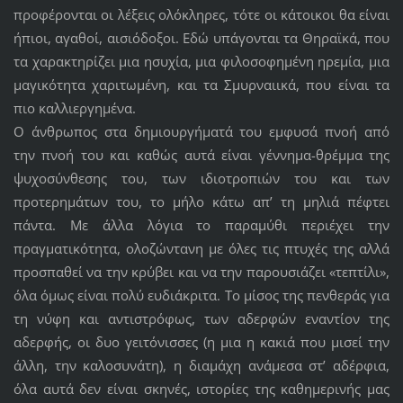
προφέρονται οι λέξεις ολόκληρες, τότε οι κάτοικοι θα είναι
ήπιοι, αγαθοί, αισιόδοξοι. Εδώ υπάγονται τα Θηραϊκά, που
τα χαρακτηρίζει μια ησυχία, μια φιλοσοφημένη ηρεμία, μια
μαγικότητα χαριτωμένη, και τα Σμυρναιικά, που είναι τα
πιο καλλιεργημένα.
Ο άνθρωπος στα δημιουργήματά του εμφυσά πνοή από
την πνοή του και καθώς αυτά είναι γέννημα-θρέμμα της
ψυχοσύνθεσης του, των ιδιοτροπιών του και των
προτερημάτων του, το μήλο κάτω απ’ τη μηλιά πέφτει
πάντα. Με άλλα λόγια το παραμύθι περιέχει την
πραγματικότητα, ολοζώντανη με όλες τις πτυχές της αλλά
προσπαθεί να την κρύβει και να την παρουσιάζει «τεπτίλι»,
όλα όμως είναι πολύ ευδιάκριτα. Το μίσος της πενθεράς για
τη νύφη και αντιστρόφως, των αδερφών εναντίον της
αδερφής, οι δυο γειτόνισσες (η μια η κακιά που μισεί την
άλλη, την καλοσυνάτη), η διαμάχη ανάμεσα στ’ αδέρφια,
όλα αυτά δεν είναι σκηνές, ιστορίες της καθημερινής μας