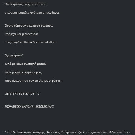
Όταν κρατάς το χέρι κάποιου,
ο κόσμος μοιάζει λιγότερο επικίνδυνος.
Όσο υπάρχουν αχώριστα σώματα,
υπάρχει και μια ελπίδα:
πως η αγάπη θα νικήσει τον όλεθρο.
Όχι με φωτιά
αλλά με κάθε σιωπηλή ματιά,
κάθε μικρό, κλεμμένο φιλί,
κάθε όνειρο που δεν το νίκησε ο φόβος.
ISBN: 978-618-87105-7-3
ΑΠΟΚΛΕΙΣΤΙΚΗ ΔΙΑΝΟΜΗ - ΕΚΔΟΣΕΙΣ ΑΛΑΤΙ
* O Eλληνοκύπριος ποιητής Θεοφάνης Θεοφάνους ζει και εργάζεται στη Φλώρινα. Είναι