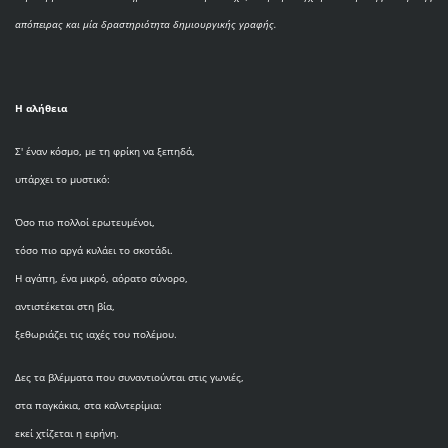
απόπειρας και μία δραστηριότητα δημιουργικής γραφής.
Η αλήθεια
Σ' έναν κόσμο, με τη φρίκη να ξεπηδά,
υπάρχει το μυστικό:
Όσο πιο πολλοί ερωτευμένοι,
τόσο πιο αργά κυλάει το σκοτάδι.
Η αγάπη, ένα μικρό, αόρατο σύνορο,
αντιστέκεται στη βία,
ξεθωριάζει τις ιαχές του πολέμου.
Δες τα βλέμματα που συναντιούνται στις γωνιές,
στα παγκάκια, στα καλντερίμια:
εκεί χτίζεται η ειρήνη.