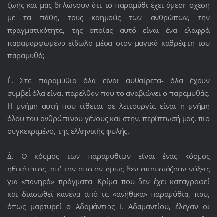
ζωής και μας δηλώνουν ότι το παραμύθι έχει άμεση σχέση
με τα πάθη, τους καημούς των ανθρώπων, την
πραγματικότητα, της οποίας αυτό είναι ένα ελαφρά
παραμορφωμένο είδωλο μέσα στον μαγικό καθρέφτη του
παραμυθά;
Γ΄. Στα παραμύθια όλα είναι αυθαίρετα- όλα έχουν
συμβεί΄ όλα είναι παρελθόν που το αναβιώνει ο παραμυθάς.
Η μνήμη αυτή που τίθεται σε λειτουργία είναι η μνήμη
όλου του ανθρώπινου γένους και στην, περίπτωσή μας, πιο
συγκεκριμένο, της ελληνικής φυλής.
Δ΄. Ο κόσμος των παραμυθιών είναι ένας κόσμος
ηθικότατος, απ’ τον οποίον όμως δεν απουσιάζουν νύξεις
για «πονηρά» πράγματα. Κρίμα που δεν έχει καταγραφεί
και διασωθεί κανένα από τα «ανήθικα» παραμύθια, που,
όπως μαρτυρεί ο Αδαμάντιος Ι. Αδαμαντίου, έλεγαν οι