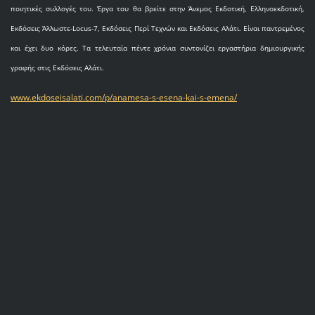
ποιητικές συλλογές του. Έργα του θα βρείτε στην Άνεμος Εκδοτική, Ελληνοεκδοτική,
Εκδόσεις Άλλωστε-Locus-7, Εκδόσεις Περί Τεχνών και Εκδόσεις Αλάτι. Είναι παντρεμένος
και έχει δυο κόρες. Τα τελευταία πέντε χρόνια συντονίζει εργαστήρια δημιουργικής
γραφής στις Εκδόσεις Αλάτι.
www.ekdoseisalati.com/p/anamesa-s-esena-kai-s-emena/