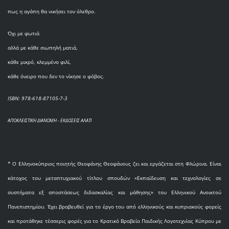
πως η αγάπη θα νικήσει τον όλεθρο.
Όχι με φωτιά
αλλά με κάθε σιωπηλή ματιά,
κάθε μικρό, κλεμμένο φιλί,
κάθε όνειρο που δεν το νίκησε ο φόβος.
ISBN: 978-618-87105-7-3
ΑΠΟΚΛΕΙΣΤΙΚΗ ΔΙΑΝΟΜΗ - ΕΚΔΟΣΕΙΣ ΑΛΑΤΙ
* O Eλληνοκύπριος ποιητής Θεοφάνης Θεοφάνους ζει και εργάζεται στη Φλώρινα. Είναι
κάτοχος του μεταπτυχιακού τίτλου σπουδών «Εκπαίδευση και τεχνολογίες σε
συστήματα εξ αποστάσεως διδασκαλίας και μάθησης» του Ελληνικού Ανοικτού
Πανεπιστημίου. Έχει βραβευθεί για το έργο του από ελληνικούς και κυπριακούς φορείς
και προτάθηκε τέσσερις φορές για το Κρατικό Βραβείο Παιδικής Λογοτεχνίας Κύπρου με