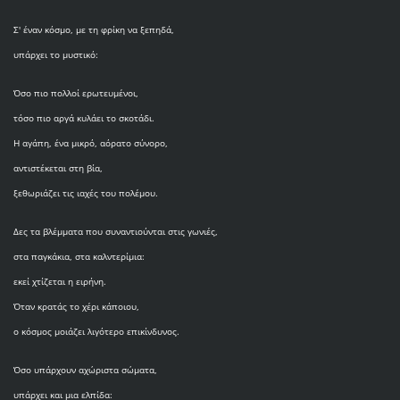
Σ' έναν κόσμο, με τη φρίκη να ξεπηδά,
υπάρχει το μυστικό:
Όσο πιο πολλοί ερωτευμένοι,
τόσο πιο αργά κυλάει το σκοτάδι.
Η αγάπη, ένα μικρό, αόρατο σύνορο,
αντιστέκεται στη βία,
ξεθωριάζει τις ιαχές του πολέμου.
Δες τα βλέμματα που συναντιούνται στις γωνιές,
στα παγκάκια, στα καλντερίμια:
εκεί χτίζεται η ειρήνη.
Όταν κρατάς το χέρι κάποιου,
ο κόσμος μοιάζει λιγότερο επικίνδυνος.
Όσο υπάρχουν αχώριστα σώματα,
υπάρχει και μια ελπίδα: