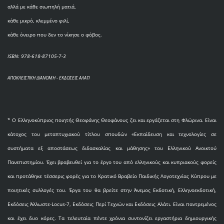
αλλά με κάθε σιωπηλή ματιά,
κάθε μικρό, κλεμμένο φιλί,
κάθε όνειρο που δεν το νίκησε ο φόβος.
ISBN: 978-618-87105-7-3
ΑΠΟΚΛΕΙΣΤΙΚΗ ΔΙΑΝΟΜΗ - ΕΚΔΟΣΕΙΣ ΑΛΑΤΙ
* O Eλληνοκύπριος ποιητής Θεοφάνης Θεοφάνους ζει και εργάζεται στη Φλώρινα. Είναι
κάτοχος του μεταπτυχιακού τίτλου σπουδών «Εκπαίδευση και τεχνολογίες σε
συστήματα εξ αποστάσεως διδασκαλίας και μάθησης» του Ελληνικού Ανοικτού
Πανεπιστημίου. Έχει βραβευθεί για το έργο του από ελληνικούς και κυπριακούς φορείς
και προτάθηκε τέσσερις φορές για το Κρατικό Βραβείο Παιδικής Λογοτεχνίας Κύπρου με
ποιητικές συλλογές του. Έργα του θα βρείτε στην Άνεμος Εκδοτική, Ελληνοεκδοτική,
Εκδόσεις Άλλωστε-Locus-7, Εκδόσεις Περί Τεχνών και Εκδόσεις Αλάτι. Είναι παντρεμένος
και έχει δυο κόρες. Τα τελευταία πέντε χρόνια συντονίζει εργαστήρια δημιουργικής