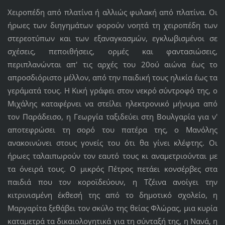
Χειροπέδη από πλατίνα ή αλλιώς φυλακή από πλατίνα. Οι
ήρωες των διηγημάτων φορούν νοητά τη χειροπέδη των
στερεοτύπων και των εξαναγκασμών, εγκλωβισμένοι σε
σχέσεις, πεποιθήσεις, ορμές και φαντασιώσεις,
περιπλανώνται απ' τις αρχές του 20ού αιώνα έως το
απροσδιόριστο μέλλον, από την παιδική τους ηλικία έως τα
γεράματά τους. Η Κική γράφει στον νεκρό σύντροφό της, ο
Μιχάλης καταφέρνει να στείλει ηλεκτρονικό μήνυμα από
τον Παράδεισο, η Γεωργία ταξιδεύει στη Βουλγαρία για ν'
αποτεφρώσει τη σορό του πατέρα της, ο Μανόλης
ανακοινώνει στους γονείς του ότι θα γίνει κλέφτης. Οι
ήρωες ταλαιπωρούν τον εαυτό τους κι αναμετριούνται με
τα όνειρά τους. Ο μικρός Πέτρος πετάει κονσέρβες στα
παιδιά που τον κοροϊδεύουν, η Τζέινα ανοίγει την
κιτρινισμένη έκθεσή της από το δημοτικό σχολείο, η
Μαργαρίτα ξεθάβει τον σκύλο της θείας Φλώρας, μια κυρία
καταμετρά τα δικαιολογητικά για τη σύνταξή της, η Νανά, η