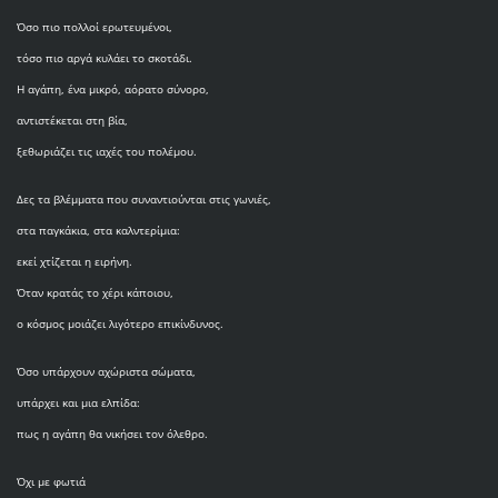
Όσο πιο πολλοί ερωτευμένοι,
τόσο πιο αργά κυλάει το σκοτάδι.
Η αγάπη, ένα μικρό, αόρατο σύνορο,
αντιστέκεται στη βία,
ξεθωριάζει τις ιαχές του πολέμου.
Δες τα βλέμματα που συναντιούνται στις γωνιές,
στα παγκάκια, στα καλντερίμια:
εκεί χτίζεται η ειρήνη.
Όταν κρατάς το χέρι κάποιου,
ο κόσμος μοιάζει λιγότερο επικίνδυνος.
Όσο υπάρχουν αχώριστα σώματα,
υπάρχει και μια ελπίδα:
πως η αγάπη θα νικήσει τον όλεθρο.
Όχι με φωτιά