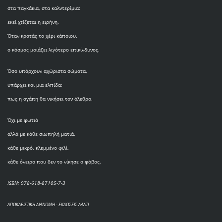
στα παγκάκια, στα καλντερίμια:
εκεί χτίζεται η ειρήνη.
Όταν κρατάς το χέρι κάποιου,
ο κόσμος μοιάζει λιγότερο επικίνδυνος.
Όσο υπάρχουν αχώριστα σώματα,
υπάρχει και μια ελπίδα:
πως η αγάπη θα νικήσει τον όλεθρο.
Όχι με φωτιά
αλλά με κάθε σιωπηλή ματιά,
κάθε μικρό, κλεμμένο φιλί,
κάθε όνειρο που δεν το νίκησε ο φόβος.
ISBN: 978-618-87105-7-3
ΑΠΟΚΛΕΙΣΤΙΚΗ ΔΙΑΝΟΜΗ - ΕΚΔΟΣΕΙΣ ΑΛΑΤΙ