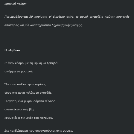
Εφηβική ποίηση
Περιλαμβάνονται 39 ποιήματα σ' ελεύθερο στίχο, το μικρό εγχειρίδιο πρώτης ποιητικής
απόπειρας και μία δραστηριότητα δημιουργικής γραφής.
Η αλήθεια
Σ' έναν κόσμο, με τη φρίκη να ξεπηδά,
υπάρχει το μυστικό:
Όσο πιο πολλοί ερωτευμένοι,
τόσο πιο αργά κυλάει το σκοτάδι.
Η αγάπη, ένα μικρό, αόρατο σύνορο,
αντιστέκεται στη βία,
ξεθωριάζει τις ιαχές του πολέμου.
Δες τα βλέμματα που συναντιούνται στις γωνιές,