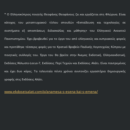
* O Eλληνοκύπριος ποιητής Θεοφάνης Θεοφάνους ζει και εργάζεται στη Φλώρινα. Είναι
κάτοχος του μεταπτυχιακού τίτλου σπουδών «Εκπαίδευση και τεχνολογίες σε
συστήματα εξ αποστάσεως διδασκαλίας και μάθησης» του Ελληνικού Ανοικτού
Πανεπιστημίου. Έχει βραβευθεί για το έργο του από ελληνικούς και κυπριακούς φορείς
και προτάθηκε τέσσερις φορές για το Κρατικό Βραβείο Παιδικής Λογοτεχνίας Κύπρου με
ποιητικές συλλογές του. Έργα του θα βρείτε στην Άνεμος Εκδοτική, Ελληνοεκδοτική,
Εκδόσεις Άλλωστε-Locus-7, Εκδόσεις Περί Τεχνών και Εκδόσεις Αλάτι. Είναι παντρεμένος
και έχει δυο κόρες. Τα τελευταία πέντε χρόνια συντονίζει εργαστήρια δημιουργικής
γραφής στις Εκδόσεις Αλάτι.
www.ekdoseisalati.com/p/anamesa-s-esena-kai-s-emena/