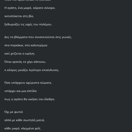
Η αγάπη, ένα μικρό, αόρατο σύνορο,
αντιστέκεται στη βία,
ξεθωριάζει τις ιαχές του πολέμου.
Δες τα βλέμματα που συναντιούνται στις γωνιές,
στα παγκάκια, στα καλντερίμια:
εκεί χτίζεται η ειρήνη.
Όταν κρατάς το χέρι κάποιου,
ο κόσμος μοιάζει λιγότερο επικίνδυνος.
Όσο υπάρχουν αχώριστα σώματα,
υπάρχει και μια ελπίδα:
πως η αγάπη θα νικήσει τον όλεθρο.
Όχι με φωτιά
αλλά με κάθε σιωπηλή ματιά,
κάθε μικρό, κλεμμένο φιλί,