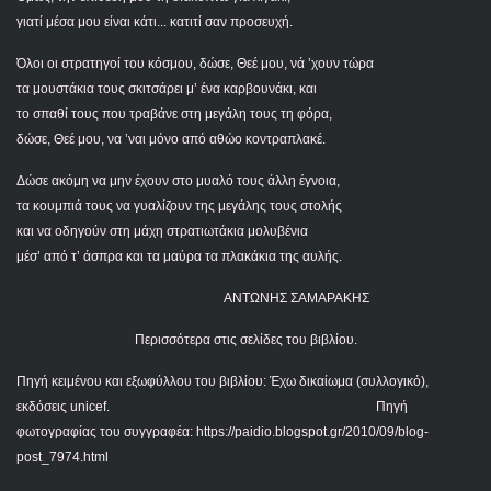
γιατί μέσα μου είναι κάτι... κατιτί σαν προσευχή.
Όλοι οι στρατηγοί του κόσμου, δώσε, Θεέ μου, νά ’χουν τώρα
τα μουστάκια τους σκιτσάρει μ’ ένα καρβουνάκι, και
το σπαθί τους που τραβάνε στη μεγάλη τους τη φόρα,
δώσε, Θεέ μου, να ’ναι μόνο από αθώο κοντραπλακέ.
Δώσε ακόμη να μην έχουν στο μυαλό τους άλλη έγνοια,
τα κουμπιά τους να γυαλίζουν της μεγάλης τους στολής
και να οδηγούν στη μάχη στρατιωτάκια μολυβένια
μέσ’ από τ’ άσπρα και τα μαύρα τα πλακάκια της αυλής.
ΑΝΤΩΝΗΣ ΣΑΜΑΡΑΚΗΣ
Περισσότερα στις σελίδες του βιβλίου.
Πηγή κειμένου και εξωφύλλου του βιβλίου: Έχω δικαίωμα (συλλογικό),
εκδόσεις unicef.
Πηγή
φωτογραφίας του συγγραφέα: https://paidio.blogspot.gr/2010/09/blog-
post_7974.html