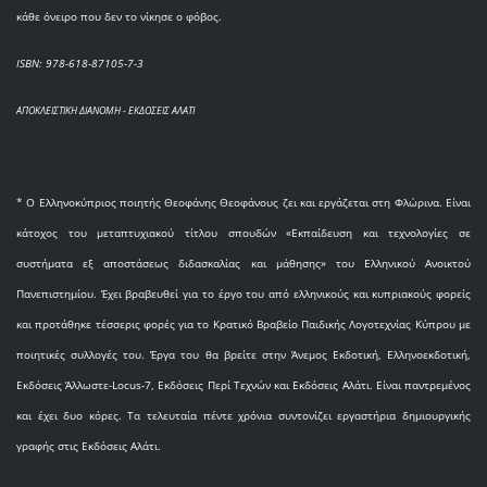
κάθε όνειρο που δεν το νίκησε ο φόβος.
ISBN: 978-618-87105-7-3
ΑΠΟΚΛΕΙΣΤΙΚΗ ΔΙΑΝΟΜΗ - ΕΚΔΟΣΕΙΣ ΑΛΑΤΙ
* O Eλληνοκύπριος ποιητής Θεοφάνης Θεοφάνους ζει και εργάζεται στη Φλώρινα. Είναι
κάτοχος του μεταπτυχιακού τίτλου σπουδών «Εκπαίδευση και τεχνολογίες σε
συστήματα εξ αποστάσεως διδασκαλίας και μάθησης» του Ελληνικού Ανοικτού
Πανεπιστημίου. Έχει βραβευθεί για το έργο του από ελληνικούς και κυπριακούς φορείς
και προτάθηκε τέσσερις φορές για το Κρατικό Βραβείο Παιδικής Λογοτεχνίας Κύπρου με
ποιητικές συλλογές του. Έργα του θα βρείτε στην Άνεμος Εκδοτική, Ελληνοεκδοτική,
Εκδόσεις Άλλωστε-Locus-7, Εκδόσεις Περί Τεχνών και Εκδόσεις Αλάτι. Είναι παντρεμένος
και έχει δυο κόρες. Τα τελευταία πέντε χρόνια συντονίζει εργαστήρια δημιουργικής
γραφής στις Εκδόσεις Αλάτι.