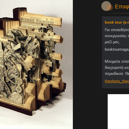
Επαφ
book tour (e
Για οποιαδήπ
συνεργασίας 
μαζί μας.
booktourmaga
Μπορείτε επίσ
διαχειριστή κα
περιοδικού: 
theofani
s_theo