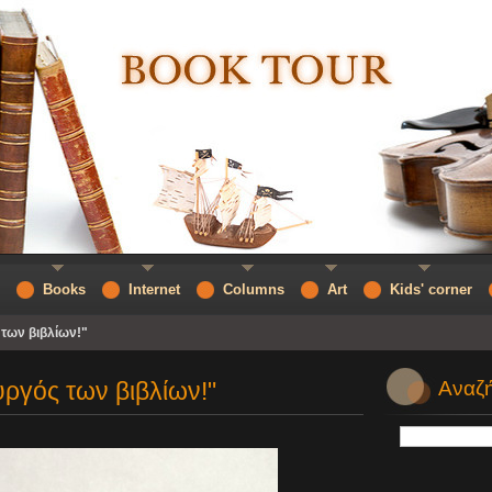
Books
Internet
Columns
Art
Kids' corner
 των βιβλίων!"
υργός των βιβλίων!"
Αναζή