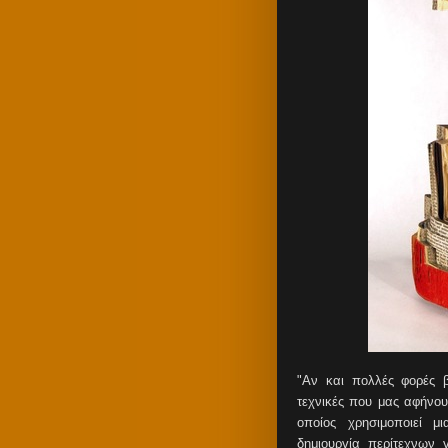
"Αν και πολλές φορές β
τεχνικές που μας αφήνου
οποίος χρησιμοποιεί μ
δημιουργία περίτεχνων 