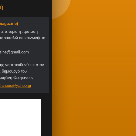
ή
-magazine)
οτε απορία ή πρόταση
παρακαλώ επικοινωνήστε
zine@gmail.com
ης να απευθυνθείτε στον
ι δημιουργό του
Θεοφάνη Θεοφάνους.
fa
nous@yah
oo.gr