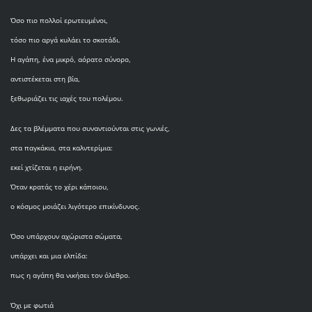
Όσο πιο πολλοί ερωτευμένοι,
τόσο πιο αργά κυλάει το σκοτάδι.
Η αγάπη, ένα μικρό, αόρατο σύνορο,
αντιστέκεται στη βία,
ξεθωριάζει τις ιαχές του πολέμου.
Δες τα βλέμματα που συναντιούνται στις γωνιές,
στα παγκάκια, στα καλντερίμια:
εκεί χτίζεται η ειρήνη.
Όταν κρατάς το χέρι κάποιου,
ο κόσμος μοιάζει λιγότερο επικίνδυνος.
Όσο υπάρχουν αχώριστα σώματα,
υπάρχει και μια ελπίδα:
πως η αγάπη θα νικήσει τον όλεθρο.
Όχι με φωτιά