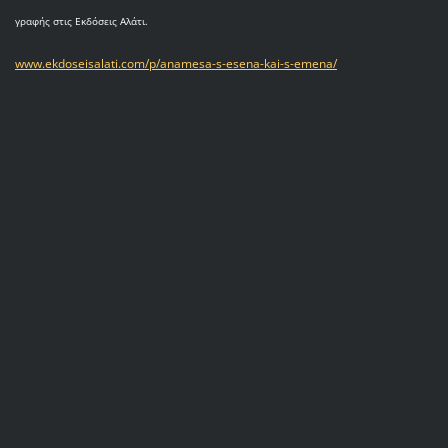
γραφής στις Εκδόσεις Αλάτι.
www.ekdoseisalati.com/p/anamesa-s-esena-kai-s-emena/